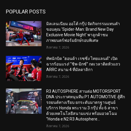
POPULAR POSTS
มิลเลนเนียม ออโต้ กรุ๊ป จัดกิจกรรมแทนคำ
ขอบคุณ ‘Spider-Man: Brand New Day
Exclusive Movie Night’ พาลูกค้าชม
ภาพยนตร์ฟอร์มยักษ์รอบพิเศษ
สิงหาคม 7, 2026
ทัพนักบิด “ฮอนด้า เรซซิ่ง ไทยแลนด์” เปิด
ฉากร้อนแรง! “ชิพ-มิกซ์” กดเวลาติดหัวแถว
ARRC สนาม 4 ที่มัลดาลิกา
สิงหาคม 7, 2026
R3 AUTOSPHERE สานต่อ MOTORSPORT
DNA ประกาศหนุนทีม P1 AUTOMOTIVE สู้ศึก
รถยนต์ทางเรียบ ยกระดับมาตรฐานศูนย์
บริการ Honda พระราม 3 กรุ๊ป ทั้ง 6 สาขา
ด้วยเทคโนโลยีสนามแข่ง พร้อมอวดโฉม
“Honda e:N2 R3 Autosphere...
สิงหาคม 7, 2026