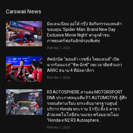
Carswaii News
มิลเลนเนียม ออโต้ กรุ๊ป จัดกิจกรรมแทนคำ
ขอบคุณ ‘Spider-Man: Brand New Day
Exclusive Movie Night’ พาลูกค้าชม
ภาพยนตร์ฟอร์มยักษ์รอบพิเศษ
สิงหาคม 7, 2026
ทัพนักบิด “ฮอนด้า เรซซิ่ง ไทยแลนด์” เปิด
ฉากร้อนแรง! “ชิพ-มิกซ์” กดเวลาติดหัวแถว
ARRC สนาม 4 ที่มัลดาลิกา
สิงหาคม 7, 2026
R3 AUTOSPHERE สานต่อ MOTORSPORT
DNA ประกาศหนุนทีม P1 AUTOMOTIVE สู้ศึก
รถยนต์ทางเรียบ ยกระดับมาตรฐานศูนย์
บริการ Honda พระราม 3 กรุ๊ป ทั้ง 6 สาขา
ด้วยเทคโนโลยีสนามแข่ง พร้อมอวดโฉม
“Honda e:N2 R3 Autosphere...
สิงหาคม 7, 2026