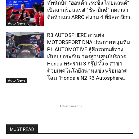
ทัพนักบิด “ฮอนด้า เรซซิ่ง ไทยแลนด์”
เปิดฉากร้อนแรง! “ชิพ-มิกซ์” กดเวลา
ติดหัวแถว ARRC สนาม 4 ที่มัลดาลิกา
Auto News
R3 AUTOSPHERE สานต่อ
MOTORSPORT DNA ประกาศหนุนทีม
P1 AUTOMOTIVE สู้ศึกรถยนต์ทาง
เรียบ ยกระดับมาตรฐานศูนย์บริการ
Honda พระราม 3 กรุ๊ป ทั้ง 6 สาขา
ด้วยเทคโนโลยีสนามแข่ง พร้อมอวด
โฉม “Honda e:N2 R3 Autosphere...
Auto News
- Advertisment -
MUST READ