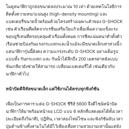
โมดูลนาฬิกาถูกย่อขนาดลงประมาณ 10 เท่า ด้วยเทคโนโลยีการ
ติดตั้งความหนาแน่นสูง (high-density mounting) และ
แบตเตอรี่ขนาดจิ๋วพร้อมด้วยโครงสร้างเฉพาะตัวของ G-SHOCK
เช่น ตัวเรือนที่ผลิตจากเรซินเสริมใยแก้วเพื่อเพิ่มความแข็งแรง
ขอบยูรีเทนที่ครอบคลุมตัวเรือนทั้งหมด การซีลแน่นหนาทั่วทั้งตัว
เรือนช่วยป้องกันแรงกระแทกและน้ำแม้จะมีขนาดเล็กเท่าห่วงนิ้ว
แต่นาฬิการุ่นนี้ยังคง ความแกร่งระดับ G-SHOCK อย่างเต็มรูป
แบบทั้ง กันกระแทก และ กันน้ำได้ลึกถึง 200 เมตรฝาหลังแบบ
ขันเกลียวยังช่วยให้สามารถ เปลี่ยนแบตเตอรี่ได้ เช่นเดียวกับ
นาฬิกาทั่วไป
หน้าปัดดิจิทัลขนาดเล็ก แต่ใช้งานได้ครบทุกฟังก์ชัน
เพื่อเป็นการคารวะต่อ G-SHOCK ซีรีส์ 5600 จึงดีไซน์หน้าปัด
นาฬิกาให้มาพร้อมหน้าจอ LCD แบบ 6 หลักที่แสดงผลได้ทั้งเวลา
(ละเอียดถึงวินาที), ปฏิทิน, เวลาสองไทม์โซน และฟังก์ชันจับเวลา
ปุ่มด้านข้างทั้งสามไม่ได้มีไว้เพียงเพื่อความสวยงามเท่านั้นแต่ยัง