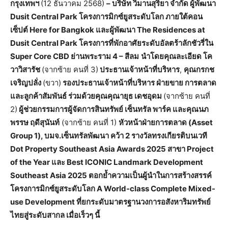
กรุงเทพฯ
(12 ธันวาคม 2568)
–
บริษัท
วิมานสุริยา
จำกัด
ผู้พัฒนา
Dusit Central Park
โครงการมิกซ์ยูสระดับโลก
ภายใต้คอน
เซ็ปต์
Here for Bangkok
และผู้พัฒนา
The Residences at
Dusit Central Park
โครงการที่พักอาศัยระดับอัลตร้าลักชัวรี่ใน
Super Core CBD
ย่านพระราม
4 –
สีลม
นำโดยคุณละเอียด
โค
วาวิสารัช
(จากซ้าย คนที่ 3)
ประธานเจ้าหน้าที่บริหาร
,
คุณกรกช
เจริญปลั่ง
(ขวา)
รองประธานเจ้าหน้าที่บริหาร
ฝ่ายขาย
การตลาด
และลูกค้าสัมพันธ์
ร่วมด้วยคุณคุณายุธ
เดชอุดม
(จากซ้าย คนที่
2)
ผู้ช่วยกรรมการผู้จัดการสินทรัพย์
เซ็นทรัล
พาร์ค
และคุณนภ
พรรษ
ฤดีสุนันท์
(จากซ้าย คนที่ 1)
หัวหน้าฝ่ายการตลาด
(Asset
Group 1),
บมจ
.
เซ็นทรัลพัฒนา
คว้า
2
รางวัลทรงเกียรติบนเวที
Dot Property Southeast Asia Awards 2025
สาขา
Project
of the Year
และ
Best ICONIC Landmark Development
Southeast Asia 2025
ตอกย้ำความเป็นผู้นำในการสร้างสรรค์
โครงการมิกซ์ยูสระดับโลก
A World-class Complete Mixed-
use Development
ที่ยกระดับมาตรฐานวงการอสังหาริมทรัพย์
ไทยสู่ระดับสากล
เมื่อเร็วๆ
นี้