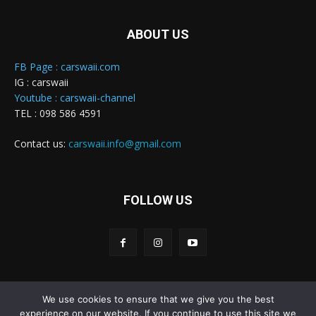
ABOUT US
FB Page : carswaii.com
IG : carswaii
Youtube : carswaii-channel
TEL : 098 586 4591
Contact us:
carswaii.info@gmail.com
FOLLOW US
We use cookies to ensure that we give you the best
Carswaii © Copyright All right reserved
experience on our website. If you continue to use this site we