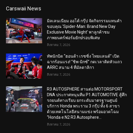
Carswaii News
มิลเลนเนียม ออโต้ กรุ๊ป จัดกิจกรรมแทนคำ
ขอบคุณ ‘Spider-Man: Brand New Day
Exclusive Movie Night’ พาลูกค้าชม
ภาพยนตร์ฟอร์มยักษ์รอบพิเศษ
สิงหาคม 7, 2026
ทัพนักบิด “ฮอนด้า เรซซิ่ง ไทยแลนด์” เปิด
ฉากร้อนแรง! “ชิพ-มิกซ์” กดเวลาติดหัวแถว
ARRC สนาม 4 ที่มัลดาลิกา
สิงหาคม 7, 2026
R3 AUTOSPHERE สานต่อ MOTORSPORT
DNA ประกาศหนุนทีม P1 AUTOMOTIVE สู้ศึก
รถยนต์ทางเรียบ ยกระดับมาตรฐานศูนย์
บริการ Honda พระราม 3 กรุ๊ป ทั้ง 6 สาขา
ด้วยเทคโนโลยีสนามแข่ง พร้อมอวดโฉม
“Honda e:N2 R3 Autosphere...
สิงหาคม 7, 2026