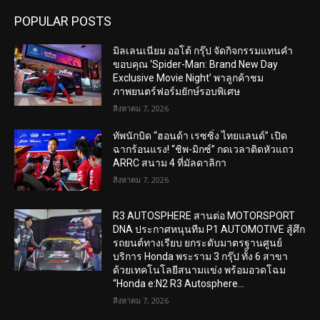
POPULAR POSTS
มิลเลนเนียม ออโต้ กรุ๊ป จัดกิจกรรมแทนคำ
ขอบคุณ ‘Spider-Man: Brand New Day
Exclusive Movie Night’ พาลูกค้าชม
ภาพยนตร์ฟอร์มยักษ์รอบพิเศษ
สิงหาคม 7, 2026
ทัพนักบิด “ฮอนด้า เรซซิ่ง ไทยแลนด์” เปิด
ฉากร้อนแรง! “ชิพ-มิกซ์” กดเวลาติดหัวแถว
ARRC สนาม 4 ที่มัลดาลิกา
สิงหาคม 7, 2026
R3 AUTOSPHERE สานต่อ MOTORSPORT
DNA ประกาศหนุนทีม P1 AUTOMOTIVE สู้ศึก
รถยนต์ทางเรียบ ยกระดับมาตรฐานศูนย์
บริการ Honda พระราม 3 กรุ๊ป ทั้ง 6 สาขา
ด้วยเทคโนโลยีสนามแข่ง พร้อมอวดโฉม
“Honda e:N2 R3 Autosphere...
สิงหาคม 7, 2026