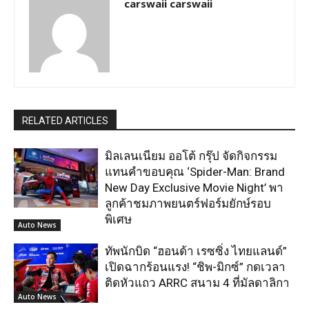
carswaii carswaii
RELATED ARTICLES
มิลเลนเนียม ออโต้ กรุ๊ป จัดกิจกรรม
แทนคำขอบคุณ ‘Spider-Man: Brand
New Day Exclusive Movie Night’ พา
ลูกค้าชมภาพยนตร์ฟอร์มยักษ์รอบ
พิเศษ
Auto News
ทัพนักบิด “ฮอนด้า เรซซิ่ง ไทยแลนด์”
เปิดฉากร้อนแรง! “ชิพ-มิกซ์” กดเวลา
ติดหัวแถว ARRC สนาม 4 ที่มัลดาลิกา
Auto News