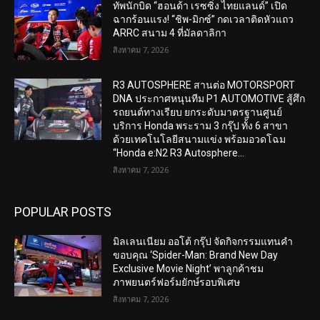
ทัพนักบิด “ฮอนด้า เรซซิ่ง ไทยแลนด์” เปิด
ฉากร้อนแรง! “ชิพ-มิกซ์” กดเวลาติดหัวแถว
ARRC สนาม 4 ที่มัลดาลิกา
สิงหาคม 7, 2026
R3 AUTOSPHERE สานต่อ MOTORSPORT
DNA ประกาศหนุนทีม P1 AUTOMOTIVE สู้ศึก
รถยนต์ทางเรียบ ยกระดับมาตรฐานศูนย์
บริการ Honda พระราม 3 กรุ๊ป ทั้ง 6 สาขา
ด้วยเทคโนโลยีสนามแข่ง พร้อมอวดโฉม
“Honda e:N2 R3 Autosphere...
สิงหาคม 7, 2026
POPULAR POSTS
มิลเลนเนียม ออโต้ กรุ๊ป จัดกิจกรรมแทนคำ
ขอบคุณ ‘Spider-Man: Brand New Day
Exclusive Movie Night’ พาลูกค้าชม
ภาพยนตร์ฟอร์มยักษ์รอบพิเศษ
สิงหาคม 7, 2026