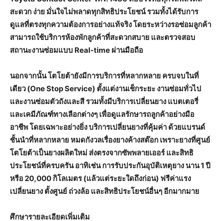
สะดวก ง่าย มั่นใจไม่พลาดทุกสิทธิประโยชน์ รวมทั้งได้รับการ
ดูแลที่ตรงทุกความต้องการอย่างแท้จริง โดยระหว่างรอซ่อมลูกค้า
สามารถใช้บริการห้องพักลูกค้าที่สะดวกสบาย และตรวจสอบ
สถานะงานซ่อมแบบ Real-time ผ่านมือถือ
นอกจากนั้น โตโยต้ายังมีการบริการที่หลากหลาย ครบจบในที่
เดียว (
One Stop Service)
ตั้งแต่งานเช็กระยะ งานซ่อมทั่วไป
และงานซ่อมตัวถังและสี รวมทั้งมีบริการเปลี่ยนยาง แบตเตอรี่
และเคมีภัณฑ์ทางเลือกต่างๆ เพื่อดูแลรักษารถลูกค้าอย่างมือ
อาชีพ โดยเฉพาะอย่างยิ่ง
บริการเปลี่ยนยางที่คุ้มค่า ด้วยแบรนด์
ชั้นนำที่หลากหลาย หมดกังวลเรื่องยางค้างสต๊อก เพราะยางที่ศูนย์
โตโยต้าเป็นยางผลิตใหม่ ส่งตรงจากซัพพลายเออร์ และสิทธิ
ประโยชน์ที่ครบครัน อาทิเช่น การรับประกันอุบัติเหตุยาง นาน
1
ปี
หรือ
20,000
กิโลเมตร (แล้วแต่ระยะใดถึงก่อน) ฟรีค่าแรง
เปลี่ยนยาง ตั้งศูนย์ ถ่วงล้อ และสิทธิประโยชน์อื่นๆ อีกมากมาย
ศึกษารายละเอียดเพิ่มเติม