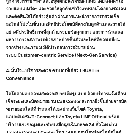
ลูกค้าจะทราบราคาและอนุมัติก่อนเริ่มซ่อมเสมอ โดยไม่มีค่าใช้
จ่ายแอบแฝงใดๆ และช่วยให้ลูกค้าเข้าใจงานซ่อมได้อย่างชัดเจน
และตัดสินใจได้อย่างคุ้มค่า ผ่านการแนะนำรายการตรวจเช็ก
อะไหล่ โปรโมชั่น และสิทธิประโยชน์ที่ตรงกับลูกค้าแต่ละรายได้
อย่างมีประสิทธิภาพที่สุดด้วยระบบข้อมูลกลาง และการนำเสนอ
ผลการตรวจสภาพรถด้วยภาพถ่ายชิ้นส่วนอะไหล่ที่ควรเปลี่ยน
จากช่าง และภาพ
3
มิติประกอบการอธิบาย ผ่าน
ระบบ
Customer-centric Service (Next-Gen Service)
4.
มั่นใจ…บริการสะดวก ครบจบที่เดียว
TRUST in
Convenience
โตโยต้ามอบความสะดวกสบายเต็มรูปแบบ ด้วยบริการแจ้งเตือน
เช็กระยะและนัดหมายผ่าน
Call Center สะดวกยิ่งขึ้นด้วยการนัด
หมายออนไลน์ที่กำหนดได้เอง ผ่านเว็บไซต์ Toyota,
แอปพลิเคชัน T-Connect และ Toyota LINE Official พร้อม
บริการแจ้งข้อมูลและช่วยเหลือฉุกเฉินตลอด 24 ชั่วโมง ผ่าน
Toyota Contact Center โทร. 1486 ตอบโจทย์ทุกไลฟ์สไตล์