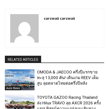
carswaii carswaii
RELATED ARTICLES
OMODA & JAECOO ครึ่งปีแรกขาย
ทะลุ 13,000 คัน! เดินเกม REEV เต็ม
สูบ ลุยตลาดไทยต่อครึ่งปีหลัง
Auto News
TOYOTA GAZOO Racing Thailand
ส่ง Hilux TRAVO ลุย AXCR 2026 ครั้ง
แรก! พิสูจน์ความแกร่งบนเส้นทาง