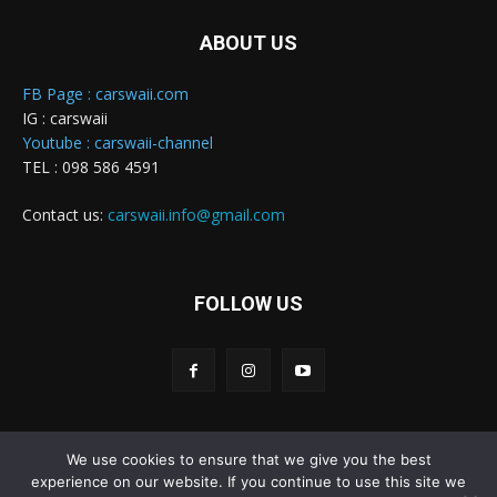
ABOUT US
FB Page : carswaii.com
IG : carswaii
Youtube : carswaii-channel
TEL : 098 586 4591
Contact us:
carswaii.info@gmail.com
FOLLOW US
We use cookies to ensure that we give you the best
Carswaii © Copyright All right reserved
experience on our website. If you continue to use this site we