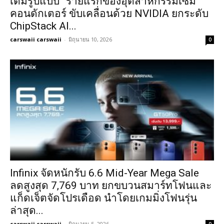
เต็มรูปแบบ” รายแรกของอุตสาหกรรมเซมิ
คอนดักเตอร์ ขับเคลื่อนด้วย NVIDIA ยกระดับ
ChipStack AI...
carswaii carswaii
-
มิถุนายน 10, 2026
0
Infinix จัดหนักรับ 6.6 Mid-Year Mega Sale
ลดสูงสุด 7,769 บาท ยกขบวนสมาร์ทโฟนและ
แก็ดเจ็ตจัดโปรเดือด นำโดยเกมมิ่งโฟนรุ่น
ล่าสุด...
carswaii carswaii
-
มิถุนายน 5, 2026
0