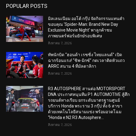
POPULAR POSTS
มิลเลนเนียม ออโต้ กรุ๊ป จัดกิจกรรมแทนคำ
ขอบคุณ ‘Spider-Man: Brand New Day
Exclusive Movie Night’ พาลูกค้าชม
ภาพยนตร์ฟอร์มยักษ์รอบพิเศษ
สิงหาคม 7, 2026
ทัพนักบิด “ฮอนด้า เรซซิ่ง ไทยแลนด์” เปิด
ฉากร้อนแรง! “ชิพ-มิกซ์” กดเวลาติดหัวแถว
ARRC สนาม 4 ที่มัลดาลิกา
สิงหาคม 7, 2026
R3 AUTOSPHERE สานต่อ MOTORSPORT
DNA ประกาศหนุนทีม P1 AUTOMOTIVE สู้ศึก
รถยนต์ทางเรียบ ยกระดับมาตรฐานศูนย์
บริการ Honda พระราม 3 กรุ๊ป ทั้ง 6 สาขา
ด้วยเทคโนโลยีสนามแข่ง พร้อมอวดโฉม
“Honda e:N2 R3 Autosphere...
สิงหาคม 7, 2026