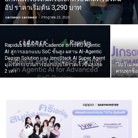
อัป ราคาเริ่มต้น 3,290 บาท
carswaii carswaii
-
กรกฎาคม 23, 2026
Rapidus ผนึกกำลัง Cadence ยกระดับ Agentic
AI สู่การออกแบบ SoC ขั้นสูง ผสาน AI-Agentic
Design Solution และ InnoStack AI Super Agent
มุ่งเร่งกระบวนการออกแบบให้รวดเร็วขึ้นสูงสุด
“โบว์ เมล
2 เท่า
ครบทุกช็