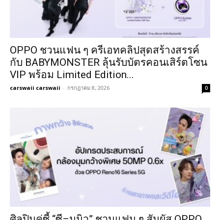
OPPO ชวนแฟน ๆ ครีเอทคลิปสุดสร้างสรรค์
กับ BABYMONSTER ลุ้นรับบัตรคอนเสิร์ตโซน
VIP พร้อม Limited Edition...
carswaii carswaii
-
กรกฎาคม 8, 2026
0
ศิลปินคู่ซี้ “ซี–นุนิว” ชวนแฟน ๆ สัมผัส OPPO