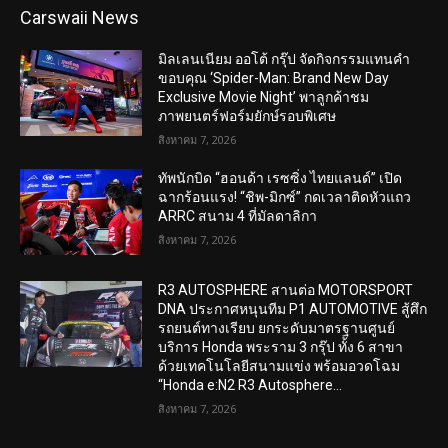
Carswaii News
มิลเลนเนียม ออโต้ กรุ๊ป จัดกิจกรรมแทนคำ
ขอบคุณ ‘Spider-Man: Brand New Day
Exclusive Movie Night’ พาลูกค้าชม
ภาพยนตร์ฟอร์มยักษ์รอบพิเศษ
สิงหาคม 7, 2026
ทัพนักบิด “ฮอนด้า เรซซิ่ง ไทยแลนด์” เปิด
ฉากร้อนแรง! “ชิพ-มิกซ์” กดเวลาติดหัวแถว
ARRC สนาม 4 ที่มัลดาลิกา
สิงหาคม 7, 2026
R3 AUTOSPHERE สานต่อ MOTORSPORT
DNA ประกาศหนุนทีม P1 AUTOMOTIVE สู้ศึก
รถยนต์ทางเรียบ ยกระดับมาตรฐานศูนย์
บริการ Honda พระราม 3 กรุ๊ป ทั้ง 6 สาขา
ด้วยเทคโนโลยีสนามแข่ง พร้อมอวดโฉม
“Honda e:N2 R3 Autosphere...
สิงหาคม 7, 2026