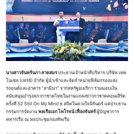
นางสาวจันทร์นภา สายสมร
ประธานเจ้าหน้าที่บริหาร บริษัท เทค
โนเซล (เฟรย์) จำกัด ผู้นำเข้าและจัดจำหน่ายฟิล์มกรองแสง
รถยนต์และอาคาร “ลามิน่า” จากสหรัฐอเมริกา ร่วมมอบเงิน
สนับสนุนบำรุงสภากาชาดไทยในงานแถลงข่าวกาชาดคอนเสิร์ต
ครั้งที่ 52 Still On My Mind ธ สถิตในดวงใจนิรันดร์ แด่ประธาน
กรรมการจัดงาน
พลเรือเอก ไพโรจน์ เฟื่องจันทร์
ผู้บัญชาการ
ทหารเรือ ณ หอประชุมกองทัพเรือ