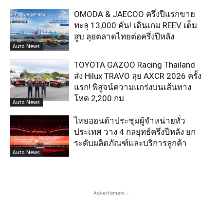
OMODA & JAECOO ครึ่งปีแรกขาย
ทะลุ 13,000 คัน! เดินเกม REEV เต็ม
สูบ ลุยตลาดไทยต่อครึ่งปีหลัง
Auto News
TOYOTA GAZOO Racing Thailand
ส่ง Hilux TRAVO ลุย AXCR 2026 ครั้ง
แรก! พิสูจน์ความแกร่งบนเส้นทาง
โหด 2,200 กม.
Auto News
ไทยฮอนด้าประชุมผู้จำหน่ายทั่ว
ประเทศ วาง 4 กลยุทธ์ครึ่งปีหลัง ยก
ระดับผลิตภัณฑ์และบริการลูกค้า
Auto News
- Advertisment -