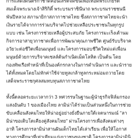
การแสดงดนตรีกาชาดคอนเสิร์ตจัดขึ้นเพื่อเทอดพระเกียรติ
สมเด็จพระนางเจ้าสิริกิติ์ พระบรมราชินีนาถ พระบรมราชชนนี
พันปีหลวง สภานายิกาสภากาชาดไทย ซึ่งสภากาชาดไทยจะนำ
เงินรายได้จากการร่วมบริจาคไปช่วยเหลือประชาชนในทุกรูป
แบบ เช่น โครงการช่วยเหลือผู้ประสบภัย โครงการมะเร็งเต้านม
กิจการอาสายุวกาชาดเพื่อการพัฒนาคุณภาพชีวิต ศูนย์รับบริจาค
อวัยวะต่อชีวิตเพื่อนมนุษย์ และโครงการมอบชีวิตใหม่แด่เพื่อน
มนุษย์ด้วยการบริจาคเซลล์ต้นกำเนิดเม็ดโลหิต เป็นต้น โดย
กองทัพเรือทำหน้าที่เป็นองค์กรกลางในการดำเนินการ และนำราย
ได้ทั้งหมดโดยไม่หักค่าใช้จ่ายทูลเกล้าทูลกระหม่อมถวายโดย
เสด็จพระราชกุศลสมทบทุนสภากาชาดไทย
ทั้งนี้ตลอดระยะเวลากว่า 3 ทศวรรษในฐานะผู้นำธุรกิจฟิล์มกรอง
แสงอันดับ 1 ของเมืองไทย ลามิน่าได้ร่วมเป็นส่วนหนึ่งในการช่วย
ขับเคลื่อนสังคมไทยให้น่าอยู่อย่างยั่งยืนภายใต้เจตนารมณ์ “ลา
มิน่าขอเติบโตเคียงคู่สังคมไทย” ผ่านโครงการเพื่อสังคมต่างๆ
อาทิ โครงการลามิน่าสานฝันเด็กไทยได้เล่าเรียน เพื่อให้โอกาส
ทางการศึกษาที่เท่าเทียมแก่เยาวชนของชาติ โครงการลามิน่ามินิ