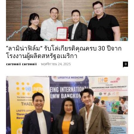
“ลามิน่าฟิล์ม” รับโล่เกียรติคุณครบ 30 ปีจาก
โรงงานผู้ผลิตสหรัฐอเมริกา
carswaii carswaii
-
พฤศจิกายน 24, 2025
0