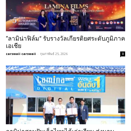
“ลามิน่าฟิล์ม” รับรางวัลเกียรติยศระดับภูมิภาค
เอเชีย
carswaii carswaii
-
กุมภาพันธ์ 25, 2026
0