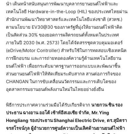
นำ เดินหน้าสนับสนุนการพัฒนาบุคลากรยานยนต์ไฟฟ้าและ
เทคโนโลยี Hardware-in-the-Loop (HIL) ของประเทศไทยผ่าน
สำนักงานพัฒนาวิทยาศาสตร์และเทคโนโลยีแห่งชาติ (สวทช.)
ตามนโยบาย EV30@30 ของภาครัฐที่มุ่งให้ยานยนต์ไฟฟ้าคิด
เป็นสัดส่วน 30% ของยอดการผลิตรถยนต์ทั้งหมดในประเทศ
ภายในปี 2030 (พ.ศ. 2573) โดยได้จัดสรรชุดควบคุมมอเตอร์
(eDrive/Motor Controller) สำหรับใช้ในการทดสอบเชิงเทคนิค
การฝึกอบรม และการถ่ายทอดองค์ความรู้ด้านเทคโนโลยียาน
ยนต์ไฟฟ้า เพื่อยกระดับมาตรฐานการออกแบบและพัฒนาชิ้น
ส่วนยานยนต์ไฟฟ้าให้ทัดเทียมระดับสากล สานต่อภารกิจของ
CHANGAN ในการขับเคลื่อนนวัตกรรมและการเติบโตของ
อุตสาหกรรมยานยนต์พลังงานใหม่ในไทยอย่างยั่งยืน
พิธีการประกาศความร่วมมือได้รับเกียรติจาก
นายกวน
ซิน
รอง
ประธาน
ฉางอาน
ออโต้
เซ้าท์อีสเอเชีย
จำกัด
,
Mr. Ying
Hongliang
รองประธาน
Shanghai Electric Drive
,
ดร
.
สุมิตรา
จรสโรจน์กุล
ผู้อำนวยการศูนย์ความเป็นเลิศด้านยานยนต์ไฟฟ้า