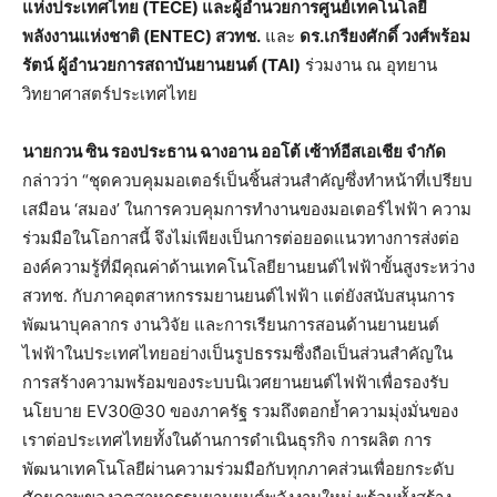
แห่งประเทศไทย
(TECE)
และผู้อำนวยการศูนย์เทคโนโลยี
พลังงานแห่งชาติ
(ENTEC)
สวทช
.
และ
ดร
.
เกรียงศักดิ์
วงศ์พร้อม
รัตน์
ผู้อำนวยการสถาบันยานยนต์
(TAI)
ร่วมงาน ณ อุทยาน
วิทยาศาสตร์ประเทศไทย
นายกวน
ซิน
รองประธาน
ฉางอาน
ออโต้
เซ้าท์อีสเอเชีย
จำกัด
กล่าวว่า “ชุดควบคุมมอเตอร์เป็นชิ้นส่วนสำคัญซึ่งทำหน้าที่เปรียบ
เสมือน ‘สมอง’ ในการควบคุมการทำงานของมอเตอร์ไฟฟ้า ความ
ร่วมมือในโอกาสนี้ จึงไม่เพียงเป็นการต่อยอดแนวทางการส่งต่อ
องค์ความรู้ที่มีคุณค่าด้านเทคโนโลยียานยนต์ไฟฟ้าขั้นสูงระหว่าง
สวทช. กับภาคอุตสาหกรรมยานยนต์ไฟฟ้า แต่ยังสนับสนุนการ
พัฒนาบุคลากร งานวิจัย และการเรียนการสอนด้านยานยนต์
ไฟฟ้าในประเทศไทยอย่างเป็นรูปธรรมซึ่งถือเป็นส่วนสำคัญใน
การสร้างความพร้อมของระบบนิเวศยานยนต์ไฟฟ้าเพื่อรองรับ
นโยบาย EV30@30 ของภาครัฐ รวมถึงตอกย้ำความมุ่งมั่นของ
เราต่อประเทศไทยทั้งในด้านการดำเนินธุรกิจ การผลิต การ
พัฒนาเทคโนโลยีผ่านความร่วมมือกับทุกภาคส่วนเพื่อยกระดับ