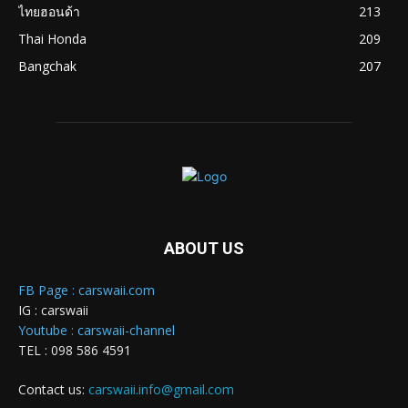
ไทยฮอนด้า
213
Thai Honda
209
Bangchak
207
ABOUT US
FB Page : carswaii.com
IG : carswaii
Youtube : carswaii-channel
TEL : 098 586 4591
Contact us:
carswaii.info@gmail.com