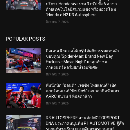
บริการ Honda พระราม 3 กรุ๊ป ทั้ง 6 สาขา
ด้วยเทคโนโลยีสนามแข่ง พร้อมอวดโฉม
“Honda e:N2 R3 Autosphere...
สิงหาคม 7, 2026
POPULAR POSTS
มิลเลนเนียม ออโต้ กรุ๊ป จัดกิจกรรมแทนคำ
ขอบคุณ ‘Spider-Man: Brand New Day
Exclusive Movie Night’ พาลูกค้าชม
ภาพยนตร์ฟอร์มยักษ์รอบพิเศษ
สิงหาคม 7, 2026
ทัพนักบิด “ฮอนด้า เรซซิ่ง ไทยแลนด์” เปิด
ฉากร้อนแรง! “ชิพ-มิกซ์” กดเวลาติดหัวแถว
ARRC สนาม 4 ที่มัลดาลิกา
สิงหาคม 7, 2026
R3 AUTOSPHERE สานต่อ MOTORSPORT
DNA ประกาศหนุนทีม P1 AUTOMOTIVE สู้ศึก
รถยนต์ทางเรียบ ยกระดับมาตรฐานศูนย์