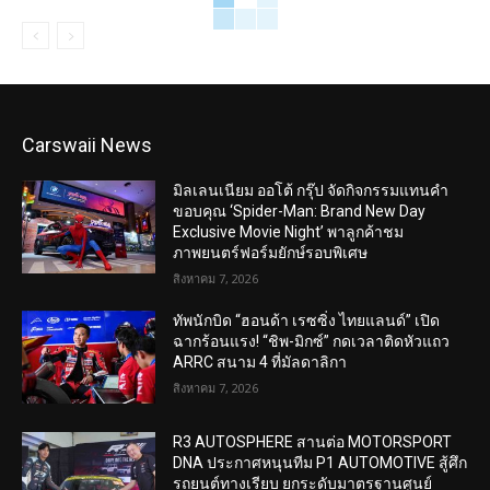
Carswaii News
มิลเลนเนียม ออโต้ กรุ๊ป จัดกิจกรรมแทนคำ
ขอบคุณ ‘Spider-Man: Brand New Day
Exclusive Movie Night’ พาลูกค้าชม
ภาพยนตร์ฟอร์มยักษ์รอบพิเศษ
สิงหาคม 7, 2026
ทัพนักบิด “ฮอนด้า เรซซิ่ง ไทยแลนด์” เปิด
ฉากร้อนแรง! “ชิพ-มิกซ์” กดเวลาติดหัวแถว
ARRC สนาม 4 ที่มัลดาลิกา
สิงหาคม 7, 2026
R3 AUTOSPHERE สานต่อ MOTORSPORT
DNA ประกาศหนุนทีม P1 AUTOMOTIVE สู้ศึก
รถยนต์ทางเรียบ ยกระดับมาตรฐานศูนย์