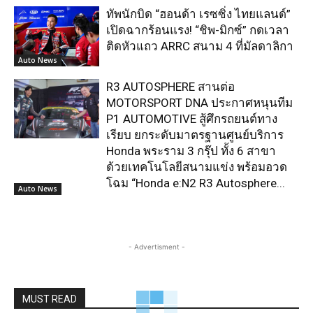
ทัพนักบิด “ฮอนด้า เรซซิ่ง ไทยแลนด์”
เปิดฉากร้อนแรง! “ชิพ-มิกซ์” กดเวลา
ติดหัวแถว ARRC สนาม 4 ที่มัลดาลิกา
Auto News
R3 AUTOSPHERE สานต่อ
MOTORSPORT DNA ประกาศหนุนทีม
P1 AUTOMOTIVE สู้ศึกรถยนต์ทาง
เรียบ ยกระดับมาตรฐานศูนย์บริการ
Honda พระราม 3 กรุ๊ป ทั้ง 6 สาขา
ด้วยเทคโนโลยีสนามแข่ง พร้อมอวด
โฉม “Honda e:N2 R3 Autosphere...
Auto News
- Advertisment -
MUST READ