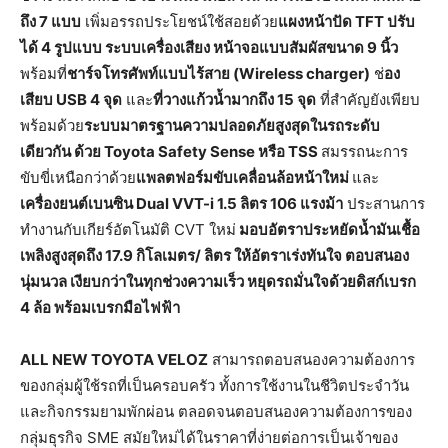
ถึง
7 แบบ
เพิ่มอรรถประโยชน์ใช้สอยด้วย
แผงหน้าปัด
TFT ปรับ
ได้ 4 รูปแบบ ระบบเครื่องเสียง หน้าจอแบบสัมผัสขนาด 9 นิ้ว
พร้อมที่
ชาร์จโทรศัพท์แบบไร้สาย (
Wireless charger)
ช่
อง
เสียบ
USB 4 จุด
และ
ที่วางแก้วน้ำมากถึง
15 จุด
ที่สำคัญยังเพียบ
พร้อมด้วย
ระบบมาตรฐานความปลอดภัยสูงสุดในรถระดับ
เดียวกัน ด้วย
Toyota Safety Sense หรือ TSS
สมรรถนะการ
ขับขี่เหนือกว่าด้วย
แพลตฟอร์มขับเคลื่อนล้อหน้าใหม่
และ
เครื่องยนต์เบนซิน
Dual VVT-i 1.5 ลิตร 106 แรงม้า
ประสานการ
ทำงานกับเกียร์อัตโนมัติ CVT ใหม่
มอบอัตราประหยัดน้ำมันเชื้อ
เพลิงสูงสุดถึง 17.9 กิโลเมตร/ ลิตร ให้อัตราเร่งทันใจ ตอบสนอง
นุ่มนวล เงียบกว่าในทุกช่วงความเร็ว หยุดรถมั่นใจด้วยดิสก์เบรก
4 ล้อ พร้อมเบรกมือไฟฟ้า
ALL NEW TOYOTA VELOZ
สามารถตอบสนองความต้องการ
ของกลุ่มผู้ใช้รถที่เป็นครอบครัว ทั้งการใช้งานในชีวิตประจำวัน
และกิจกรรมยามพักผ่อน ตลอดจนตอบสนองความต้องการของ
กลุ่มธุรกิจ SME สมัยใหม่ได้ในราคาที่ง่ายต่อการเป็นเจ้าของ