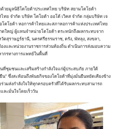
มด้วยมูลนิธิโตโยต้าประเทศไทย บริษัท สยามโตโยต้า
ไทย จำกัด บริษัท โตโยต้า ออโต้ เวิคส จำกัด กลุ่มบริษัท เจ
ือโตโยต้า หอการค้าไทยและสภาหอการค้าแห่งประเทศไทย
หาดใหญ่ ผู้แทนจำหน่ายโตโยต้า ตระหนักถึงผลกระทบจาก
วัดสุราษฎร์ธานี, นครศรีธรรมราช, ตรัง, พัทลุง, สงขลา,
เมืองและหน่วยงานราชการส่วนท้องถิ่น ดำเนินการส่งมอบความ
ลากรทางการแพทย์ในพื้นที่
พื้นที่ชุมชนและเสริมสร้างกำลังใจแก่ผู้ประสบภัย ภายใต้
” ซึ่งสะท้อนถึงพันธกิจของโตโยต้าที่มุ่งมั่นยืนหยัดเคียงข้าง
วมส่งกำลังใจให้ทุกครอบครัวที่ได้รับผลกระทบสามารถ
ยและมั่นใจโดยเร็ววัน