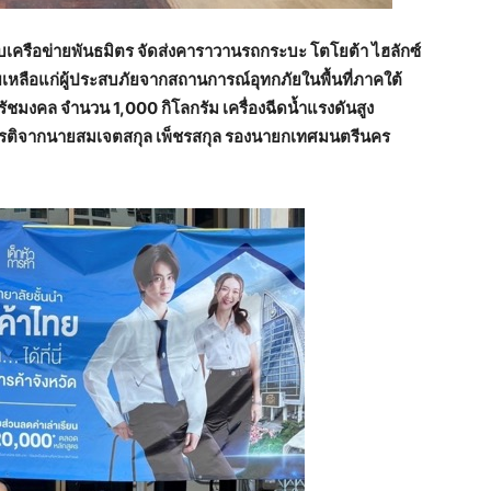
ับเครือข่ายพันธมิตร จัดส่งคาราวานรถกระบะ โตโยต้า ไฮลักซ์
ยเหลือแก่ผู้ประสบภัยจากสถานการณ์อุทกภัยในพื้นที่ภาคใต้
รัชมงคล จำนวน 1,000 กิโลกรัม เครื่องฉีดน้ำแรงดันสูง
กียรติจากนายสมเจตสกุล เพ็ชรสกุล รองนายกเทศมนตรีนคร