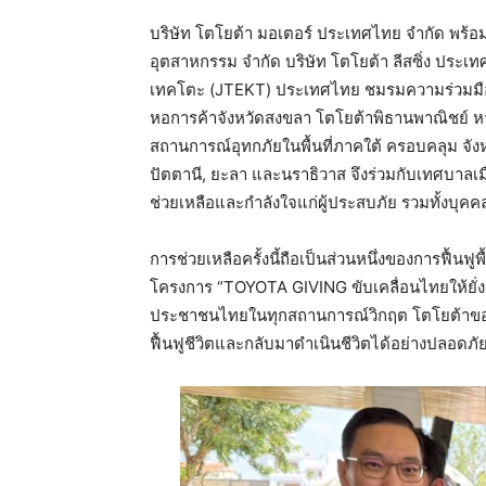
บริษัท โตโยต้า มอเตอร์ ประเทศไทย จำกัด พร้อ
อุตสาหกรรม จำกัด บริษัท โตโยต้า ลีสซิ่ง ประเทศ
เทคโตะ (JTEKT) ประเทศไทย ชมรมความร่วมม
หอการค้าจังหวัดสงขลา โตโยต้าพิธานพาณิชย์ 
สถานการณ์อุทกภัยในพื้นที่ภาคใต้ ครอบคลุม จังห
ปัตตานี, ยะลา และนราธิวาส จึงร่วมกับเทศบาล
ช่วยเหลือและกำลังใจแก่ผู้ประสบภัย รวมทั้งบุคค
การช่วยเหลือครั้งนี้ถือเป็นส่วนหนึ่งของการฟื้นฟู
โครงการ “TOYOTA GIVING ขับเคลื่อนไทยให้ยั่งยืน
ประชาชนไทยในทุกสถานการณ์วิกฤต โตโยต้าขอร่
ฟื้นฟูชีวิตและกลับมาดำเนินชีวิตได้อย่างปลอดภั