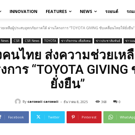
INNOVATION
FEATURES
NEWS
รถยนต์
รถมอ
วยเหลือผู้ประสบอุทกภัยภาคใต้ ผ่านโครงการ “TOYOTA GIVING ขับเคลื่อนไทยให้ยั่งยืน”
 News
CSR
CSR News
TOYOTA
ข่าวกิจกรรม เพื่อสังคม
ข่าวประชาสัมพันธ์
ข่าวแ
งคนไทย ส่งความช่วยเหลื
งการ “TOYOTA GIVING ข
ยั่งยืน”
-
By
carswaii carswaii
ธันวาคม 8, 2025
368
0
Facebook
Twitter
Pinterest
WhatsAp