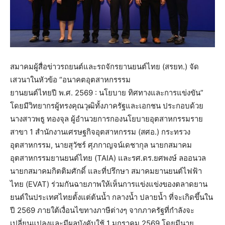
สมาคมผู้สื่อข่าวรถยนต์และรถจักรยานยนต์ไทย (สรยท.) จัด
เสวนาในหัวข้อ “อนาคตอุตสาหกรรรม
ยานยนต์ไทยปี พ.ศ. 2569 : นโยบาย ทิศทางและการแข่งขัน”
โดยมีวิทยากรผู้ทรงคุณวุฒิทั้งภาครัฐและเอกชน ประกอบด้วย
นางสาวพธู ทองจุล ผู้อำนวยการกองนโยบายอุตสาหกรรมราย
สาขา 1 สำนักงานเศรษฐกิจอุตสาหกรรม (สศอ.) กระทรวง
อุตสาหกรรม, นายสุวัชร์ ศุภกาญจน์เดชากุล นายกสมาคม
อุตสาหกรรมยานยนต์ไทย (TAIA) และรศ.ดร.ยศพงษ์ ลออนวล
นายกสมาคมกิตติมศักดิ์ และที่ปรึกษา สมาคมยานยนต์ไฟฟ้า
ไทย (EVAT) ร่วมกันฉายภาพให้เห็นการแข่งแข่งของตลาดยาน
ยนต์ในประเทศไทยตั้งแต่ต้นน้ำ กลางน้ำ ปลายน้ำ ที่จะเกิดขึ้นใน
ปี 2569 ภายใต้เงื่อนไขทางภาษีต่างๆ จากภาครัฐที่กำลังจะ
เปลี่ยนแปลงและมีผลบังคับใช้ 1 มกราคม 2569 โดยมีนาย