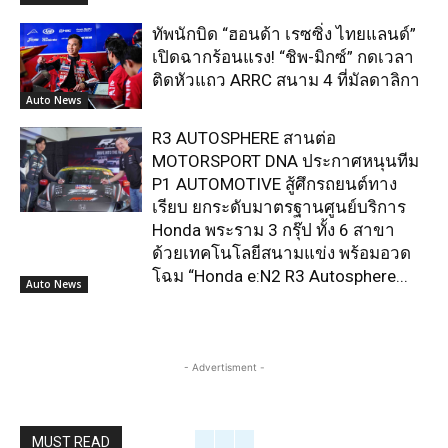
ทัพนักบิด “ฮอนด้า เรซซิ่ง ไทยแลนด์”
เปิดฉากร้อนแรง! “ชิพ-มิกซ์” กดเวลา
ติดหัวแถว ARRC สนาม 4 ที่มัลดาลิกา
Auto News
R3 AUTOSPHERE สานต่อ
MOTORSPORT DNA ประกาศหนุนทีม
P1 AUTOMOTIVE สู้ศึกรถยนต์ทาง
เรียบ ยกระดับมาตรฐานศูนย์บริการ
Honda พระราม 3 กรุ๊ป ทั้ง 6 สาขา
ด้วยเทคโนโลยีสนามแข่ง พร้อมอวด
โฉม “Honda e:N2 R3 Autosphere...
Auto News
- Advertisment -
MUST READ