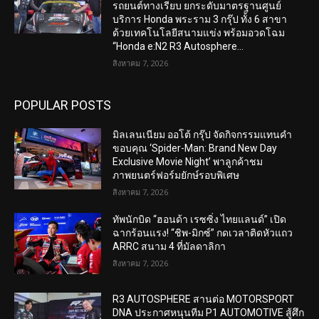
รถยนต์ทางเรียบ ยกระดับมาตรฐานศูนย์
บริการ Honda พระราม 3 กรุ๊ป ทั้ง 6 สาขา
ด้วยเทคโนโลยีสนามแข่ง พร้อมอวดโฉม
“Honda e:N2 R3 Autosphere...
สิงหาคม 7, 2026
POPULAR POSTS
มิลเลนเนียม ออโต้ กรุ๊ป จัดกิจกรรมแทนคำ
ขอบคุณ ‘Spider-Man: Brand New Day
Exclusive Movie Night’ พาลูกค้าชม
ภาพยนตร์ฟอร์มยักษ์รอบพิเศษ
สิงหาคม 7, 2026
ทัพนักบิด “ฮอนด้า เรซซิ่ง ไทยแลนด์” เปิด
ฉากร้อนแรง! “ชิพ-มิกซ์” กดเวลาติดหัวแถว
ARRC สนาม 4 ที่มัลดาลิกา
สิงหาคม 7, 2026
R3 AUTOSPHERE สานต่อ MOTORSPORT
DNA ประกาศหนุนทีม P1 AUTOMOTIVE สู้ศึก