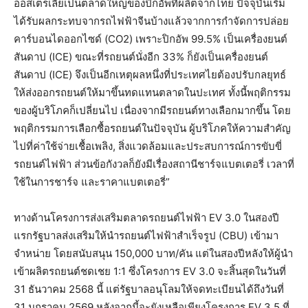
ออสเตรเลียเป็นตลาดใหญ่ของปิกอัพที่ผลิตจากไทย ปัจจุบันเริ่ม
ได้รับผลกระทบจากรถไฟฟ้าจีนบ้างแล้วจากการกำจัดการปล่อย
คาร์บอนไดออกไซด์ (CO2) เพราะปิกอัพ 99.5% เป็นเครื่องยนต์
สันดาป (ICE) ขณะที่รถยนต์นั่งอีก 33% ก็ยังเป็นเครื่องยนต์
สันดาป (ICE) จึงเป็นอีกเหตุผลหนึ่งที่ประเทศไยต้องปรับกลยุทธ์
ให้ส่งออกรถยนต์ให้มาขึ้นทดแทนตลาดในปะเทศ ทั้งนี้พฤติกรรม
ของผู้บริโภคก็เปลี่ยนไป เนื่องจากมีรถยนต์ทางเลือกมากขึ้น โดย
พฤติกรรมการเลือกซื้อรถยนต์ในปัจจุบัน ผู้บริโภคให้ความสำคัญ
ไปที่ค่าใช้จ่ายเชื้อเพลิง, สิ่งแวดล้อมและประสบการณ์การขับขี่
รถยนต์ไฟฟ้า ส่วนข้อกังวลก็ยังมีเรื่องสถานีชาร์จแบตเตอรี่ เวลาที่
ใช้ในการชาร์จ และราคาแบตเตอรี่”
ทางด้านโครงการส่งเสริมตลาดรถยนต์ไฟฟ้า EV 3.0 ในสองปี
แรกรัฐบาลส่งเสริมให้นำรถยนต์ไฟฟ้าสำเร็จรูป (CBU) เข้ามา
จำหน่าย โดยสนับสนุน 150,000 บาท/คัน แต่ในสองปีหลังให้ผู้นำ
เข้าผลิตรถยนต์ชดเชย 1:1 ซึ่งโครงการ EV 3.0 จะสิ้นสุดในวันที่
31 ธันวาคม 2568 นี้ แต่รัฐบาลอนุโลมให้จดทะเบียนได้ถึงวันที่
31 มกราคม 2569 หลังจากนี้จะยังเหลือเพียงโครงการ EV 3.5 ที่