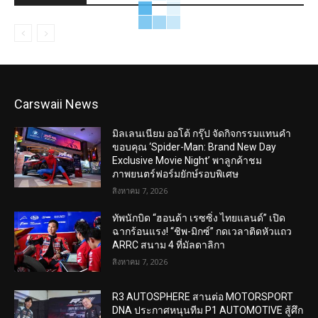
Carswaii News
มิลเลนเนียม ออโต้ กรุ๊ป จัดกิจกรรมแทนคำ
ขอบคุณ ‘Spider-Man: Brand New Day
Exclusive Movie Night’ พาลูกค้าชม
ภาพยนตร์ฟอร์มยักษ์รอบพิเศษ
สิงหาคม 7, 2026
ทัพนักบิด “ฮอนด้า เรซซิ่ง ไทยแลนด์” เปิด
ฉากร้อนแรง! “ชิพ-มิกซ์” กดเวลาติดหัวแถว
ARRC สนาม 4 ที่มัลดาลิกา
สิงหาคม 7, 2026
R3 AUTOSPHERE สานต่อ MOTORSPORT
DNA ประกาศหนุนทีม P1 AUTOMOTIVE สู้ศึก