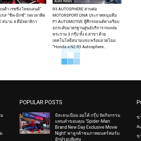
Auto News
อนด้า เรซซิ่ง ไทยแลนด์”
R3 AUTOSPHERE สานต่อ
รง! “ชิพ-มิกซ์” กดเวลาติด
MOTORSPORT DNA ประกาศหนุนทีม
 สนาม 4 ที่มัลดาลิกา
P1 AUTOMOTIVE สู้ศึกรถยนต์ทางเรียบ
ยกระดับมาตรฐานศูนย์บริการ Honda
พระราม 3 กรุ๊ป ทั้ง 6 สาขา ด้วย
เทคโนโลยีสนามแข่ง พร้อมอวดโฉม
“Honda e:N2 R3 Autosphere...
POPULAR POSTS
P
รม
มิลเลนเนียม ออโต้ กรุ๊ป จัดกิจกรรม
ข่
แทนคำขอบคุณ ‘Spider-Man:
A
e
Brand New Day Exclusive Movie
์ม
Night’ พาลูกค้าชมภาพยนตร์ฟอร์ม
ข
ยักษ์รอบพิเศษ