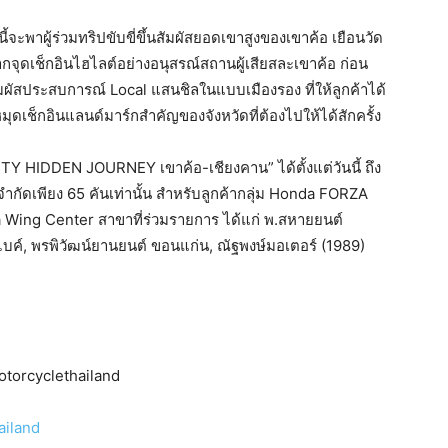
งนี้จะพาผู้ร่วมทริปขับขี่ขึ้นสัมผัสยอดเขาสูงของเขาค้อ เยือนวัด
กจุดเช็กอินไฮไลต์อย่างอนุสรณ์สถานผู้เสียสละเขาค้อ ก่อน
สัมผัสประสบการณ์ Local แสนชิลในแบบเมืองรอง ที่ให้ลูกค้าได้
ุดเช็กอินแลนด์มาร์กสำคัญของจังหวัดที่ต้องไปให้ได้สักครั้ง
TY HIDDEN JOURNEY เขาค้อ-เชียงคาน” ได้ตั้งแต่วันนี้ ถึง
ำกัดเพียง 65 คันเท่านั้น สำหรับลูกค้ากลุ่ม Honda FORZA
 Wing Center สาขาที่ร่วมรายการ ได้แก่ พ.สหายยนต์
ร์ไบค์, พรพิวัฒน์ยานยนต์ ขอนแก่น, ณัฐพงษ์มอเตอร์ (1989)
otorcyclethailand
ailand