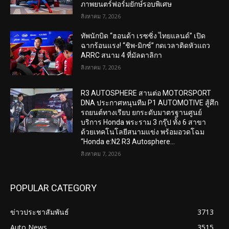
ภาพยนตร์ฟอร์มยักษ์รอบพิเศษ
สิงหาคม 7, 2026
ทัพนักบิด “ฮอนด้า เรซซิ่ง ไทยแลนด์” เปิด
ฉากร้อนแรง! “ชิพ-มิกซ์” กดเวลาติดหัวแถว
ARRC สนาม 4 ที่มัลดาลิกา
สิงหาคม 7, 2026
R3 AUTOSPHERE สานต่อ MOTORSPORT
DNA ประกาศหนุนทีม P1 AUTOMOTIVE สู้ศึก
รถยนต์ทางเรียบ ยกระดับมาตรฐานศูนย์
บริการ Honda พระราม 3 กรุ๊ป ทั้ง 6 สาขา
ด้วยเทคโนโลยีสนามแข่ง พร้อมอวดโฉม
“Honda e:N2 R3 Autosphere...
สิงหาคม 7, 2026
POPULAR CATEGORY
ข่าวประชาสัมพันธ์
3713
Auto News
3515