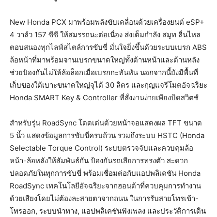
New Honda PCX มาพร้อมพลังขับเคลื่อนด้วยเครื่องยนต์ eSP+
4 วาล์ว 157 ซีซี ให้สมรรถนะต่อเนื่อง ส่งเต็มกำลัง สมูท ลื่นไหล
ตอบสนองทุกไลฟ์สไตล์การขับขี่ มั่นใจยิ่งขึ้นด้วยระบบเบรก ABS
ล้อหน้าที่มาพร้อมจานเบรกขนาดใหญ่ทั้งด้านหน้าและด้านหลัง
ช่วยป้องกันไม่ให้ล้อล็อกเมื่อเบรกกะทันหัน นอกจากนี้ยังมีพื้นที่
เก็บของใต้เบาะขนาดใหญ่จุได้ 30 ลิตร และกุญแจรีโมตอัจฉริยะ
Honda SMART Key & Controller ที่สั่งงานง่ายเพียงบิดสวิตช์
สำหรับรุ่น RoadSync โดดเด่นด้วยหน้าจอแสดงผล TFT ขนาด
5 นิ้ว แสดงข้อมูลการขับขี่ครบถ้วน รวมถึงระบบ HSTC (Honda
Selectable Torque Control) ระบบตรวจจับและควบคุมล้อ
หน้า-ล้อหลังให้สัมพันธ์กัน ป้องกันรถเสียการทรงตัว สะดวก
ปลอดภัยในทุกการขับขี่ พร้อมเชื่อมต่อกับแอปพลิเคชัน Honda
RoadSync เทคโนโลยีอัจฉริยะจากฮอนด้าที่ควบคุมการทำงาน
ด้วยเสียงโดยไม่ต้องละสายตาจากถนน ในการรับสายโทรเข้า-
โทรออก, ระบบนำทาง, แอปพลิเคชันฟังเพลง และประวัติการเดิน