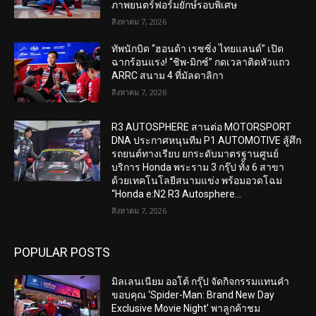
ภาพยนตร์ฟอร์มยักษ์รอบพิเศษ
สิงหาคม 7, 2026
ทัพนักบิด “ฮอนด้า เรซซิ่ง ไทยแลนด์” เปิด
ฉากร้อนแรง! “ชิพ-มิกซ์” กดเวลาติดหัวแถว
ARRC สนาม 4 ที่มัลดาลิกา
สิงหาคม 7, 2026
R3 AUTOSPHERE สานต่อ MOTORSPORT
DNA ประกาศหนุนทีม P1 AUTOMOTIVE สู้ศึก
รถยนต์ทางเรียบ ยกระดับมาตรฐานศูนย์
บริการ Honda พระราม 3 กรุ๊ป ทั้ง 6 สาขา
ด้วยเทคโนโลยีสนามแข่ง พร้อมอวดโฉม
“Honda e:N2 R3 Autosphere...
สิงหาคม 7, 2026
POPULAR POSTS
มิลเลนเนียม ออโต้ กรุ๊ป จัดกิจกรรมแทนคำ
ขอบคุณ ‘Spider-Man: Brand New Day
Exclusive Movie Night’ พาลูกค้าชม