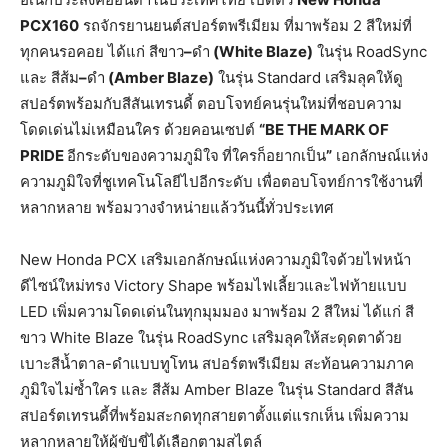
PCX160
รถจักรยานยนต์สปอร์ตพรีเมียม ที่มาพร้อม 2 สีใหม่ที่
ทุกคนรอคอย ได้แก่ สีขาว
–
ดำ
(White Blaze)
ในรุ่น RoadSync
และ สีส้ม
–
ดำ
(Amber Blaze)
ในรุ่น Standard เสริมลุคให้ดู
สปอร์ตพร้อมกับสีสันเทรนดี้ ตอบโจทย์คนรุ่นใหม่ที่ชอบความ
โดดเด่นไม่เหมือนใคร ด้วยคอนเซปต์
“BE THE MARK OF
PRIDE
อีกระดับของความภูมิใจ
ที่ใครก็อยากเป็น
”
เอกลักษณ์แห่ง
ความภูมิใจที่ชูเทคโนโลยีไปอีกระดับ เพื่อตอบโจทย์การใช้งานที่
หลากหลาย พร้อมวางจำหน่ายแล้ววันนี้ทั่วประเทศ
New Honda PCX เสริมเอกลักษณ์แห่งความภูมิใจด้วยไฟหน้า
ดีไซน์ใหม่ทรง Victory Shape พร้อมไฟเลี้ยวและไฟท้ายแบบ
LED เพิ่มความโดดเด่นในทุกมุมมอง มาพร้อม 2 สีใหม่ ได้แก่ สี
ขาว White Blaze ในรุ่น RoadSync เสริมลุคให้สะดุดตาด้วย
เบาะสีน้ำตาล-ดำแบบทูโทน สปอร์ตพรีเมียม สะท้อนความภาค
ภูมิใจไม่ซ้ำใคร และ สีส้ม Amber Blaze ในรุ่น Standard สีสัน
สปอร์ตเทรนดี้ที่พร้อมสะกดทุกสายตาตั้งแต่แรกเห็น เพิ่มความ
หลากหลายให้ผู้ขับขี่ได้เลือกตามสไตล์