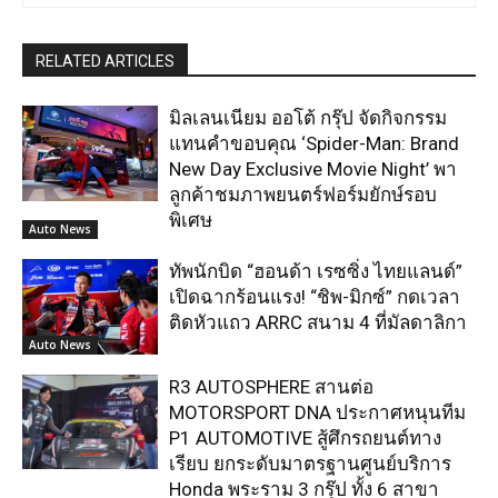
RELATED ARTICLES
มิลเลนเนียม ออโต้ กรุ๊ป จัดกิจกรรม
แทนคำขอบคุณ ‘Spider-Man: Brand
New Day Exclusive Movie Night’ พา
ลูกค้าชมภาพยนตร์ฟอร์มยักษ์รอบ
พิเศษ
Auto News
ทัพนักบิด “ฮอนด้า เรซซิ่ง ไทยแลนด์”
เปิดฉากร้อนแรง! “ชิพ-มิกซ์” กดเวลา
ติดหัวแถว ARRC สนาม 4 ที่มัลดาลิกา
Auto News
R3 AUTOSPHERE สานต่อ
MOTORSPORT DNA ประกาศหนุนทีม
P1 AUTOMOTIVE สู้ศึกรถยนต์ทาง
เรียบ ยกระดับมาตรฐานศูนย์บริการ
Honda พระราม 3 กรุ๊ป ทั้ง 6 สาขา