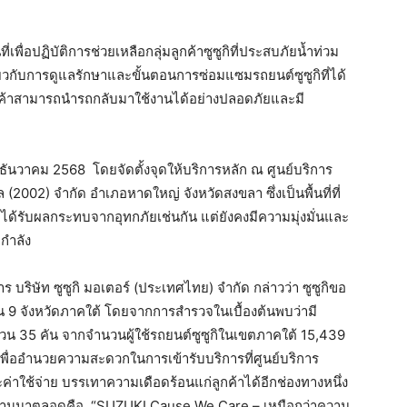
ที่เพื่อปฏิบัติการช่วยเหลือกลุ่มลูกค้าซูซูกิที่ประสบภัยน้ำท่วม
่ยวกับการดูแลรักษาและขั้นตอนการซ่อมแซมรถยนต์ซูซูกิที่ได้
้ลูกค้าสามารถนำรถกลับมาใช้งานได้อย่างปลอดภัยและมี
12 ธันวาคม 2568
โดยจัดตั้งจุดให้บริการหลัก ณ ศูนย์บริการ
ล (2002) จำกัด อำเภอหาดใหญ่ จังหวัดสงขลา ซึ่งเป็นพื้นที่ที่
ะได้รับผลกระทบจากอุทกภัยเช่นกัน แต่ยังคงมีความมุ่งมั่นและ
กำลัง
ริษัท ซูซูกิ มอเตอร์ (ประเทศไทย) จำกัด กล่าวว่า ซูซูกิขอ
น 9 จังหวัดภาคใต้ โดยจากการสำรวจในเบื้องต้นพบว่ามี
ำนวน 35 คัน จากจำนวนผู้ใช้รถยนต์ซูซูกิในเขตภาคใต้ 15,439
เพื่ออำนวยความสะดวกในการเข้ารับบริการที่ศูนย์บริการ
ค่าใช้จ่าย บรรเทาความเดือดร้อนแก่ลูกค้าได้อีกช่องทางหนึ่ง
ินงานมาตลอดคือ
“SUZUKI Cause We Care – เหนือกว่าความ