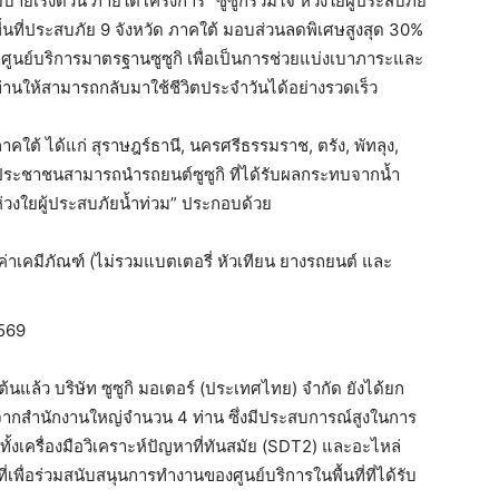
โยบายเร่งด่วน ภายใต้โครงการ “ซูซูกิร่วมใจ ห่วงใยผู้ประสบภัย
พื้นที่ประสบภัย 9 จังหวัด ภาคใต้ มอบส่วนลดพิเศษสูงสุด 30%
ูนย์บริการมาตรฐานซูซูกิ เพื่อเป็นการช่วยแบ่งเบาภาระและ
กท่านให้สามารถกลับมาใช้ชีวิตประจำวันได้อย่างรวดเร็ว
ภาคใต้ ได้แก่ สุราษฎร์ธานี, นครศรีธรรมราช, ตรัง, พัทลุง,
ประชาชนสามารถนำรถยนต์ซูซูกิ ที่ได้รับผลกระทบจากน้ำ
 ห่วงใยผู้ประสบภัยน้ำท่วม” ประกอบด้วย
ค่าเคมีภัณฑ์ (ไม่รวมแบตเตอรี่ หัวเทียน ยางรถยนต์ และ
2569
ล้ว บริษัท ซูซูกิ มอเตอร์ (ประเทศไทย) จำกัด ยังได้ยก
จากสำนักงานใหญ่จำนวน 4 ท่าน ซึ่งมีประสบการณ์สูงในการ
ทั้งเครื่องมือวิเคราะห์ปัญหาที่ทันสมัย (SDT2) และอะไหล่
ที่เพื่อร่วมสนับสนุนการทำงานของศูนย์บริการในพื้นที่ที่ได้รับ