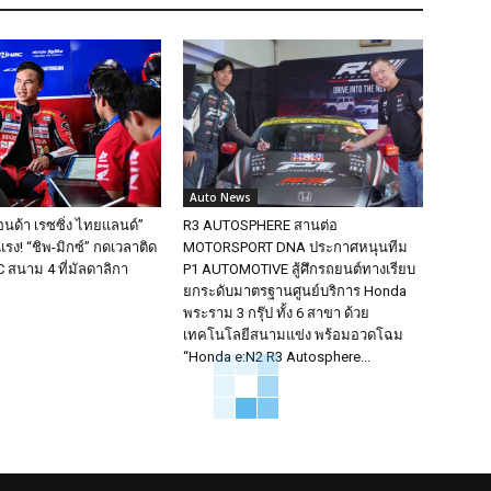
Auto News
อนด้า เรซซิ่ง ไทยแลนด์”
R3 AUTOSPHERE สานต่อ
รง! “ชิพ-มิกซ์” กดเวลาติด
MOTORSPORT DNA ประกาศหนุนทีม
 สนาม 4 ที่มัลดาลิกา
P1 AUTOMOTIVE สู้ศึกรถยนต์ทางเรียบ
ยกระดับมาตรฐานศูนย์บริการ Honda
พระราม 3 กรุ๊ป ทั้ง 6 สาขา ด้วย
เทคโนโลยีสนามแข่ง พร้อมอวดโฉม
“Honda e:N2 R3 Autosphere...