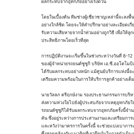
ผลกระทบจากอุทกภัยอย่างเร่งด่วน
โดยในเบื้องต้น ทีมช่างผู้เชี่ยวชาญเหล่านี้จะลงพื้น
อย่างใกล้ชิด โดยจะให้คำปรึกษาอย่างละเอียดเกี
รับความเสียหายจากน้ำท่วมอย่างถูกวิธี เพื่อให
ประสิทธิภาพโดยเร็วที่สุด
การปฏิบัติงานจะเริ่มขึ้นในช่วงระหว่างวันที่ 8-
ของผู้จำหน่ายรถยนต์ซูซูกิ บริษัท เอ.ซี.ออโตโมบิ
ได้รับผลกระทบอย่างหนัก แม้ศูนย์บริการแห่งนี้จ
เตรียมความพร้อมในการให้บริการลูกค้าอย่างเต็ม
นายวัลลภ ตรีฤกษ์งาม รองประธานกรรมการบริหาร บ
ส่งความห่วงใยไปยังผู้ประสบภัยจากเหตุอุทกภัยใ
รถยนต์ซูซูกิได้รับผลกระทบจากอุทกภัยครั้งนี้จ
คัน ซึ่งอยู่ระหว่างการประสานงานและเตรียมการ
และหวังว่ามาตรการในครั้งนี้ จะช่วยแบ่งเบาภาระ
ซึ่งสอดคล้องกับแนวคิดที่เรายึดมั่นในการดำเน