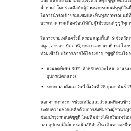
และ พื้นที่หลายอำเภอในจังหวัดสตูล ซูซูกิจึงมีน
น้ำท่วม” โดยร่วมมือกับผู้จำหน่ายรถยนต์ซูซูกิใน
ในการนำรถเข้าซ่อมแซมและฟื้นฟูสภาพรถยนต์ที่ศ
บรรเทาความเดือดร้อนให้กับผู้ใช้รถยนต์ซูซูกิทุ
ในการช่วยเหลือครั้งนี้ ครอบคลุมพื้นที่
9 จังหวัด
สตูล, สงขลา, ปัตตานี, ยะลา และ นราธิวาส โดย
ท่วมเข้ารับบริการภายใต้โครงการ
“ซูซูกิร่วมใจ
ส่วนลดพิเศษ 30%
สำหรับค่าอะไหล่
ค่าแรง 
อุปกรณ์ตกแต่ง)
ระยะเวลาตั้งแต่ วันนี้ ถึงวันที่ 28 กุมภาพันธ์ 
นอกจากมาตรการช่วยเหลือและส่วนลดพิเศษข้างต้นแ
ระดับความช่วยเหลือด้วยการส่งทีมช่างผู้ชำนาญ
ซ่อมบำรุงรถยนต์ซูซูกิ โดยทีมช่างได้เตรียมพร้อม
กลุ่มอุปกรณ์อิเล็กทรอนิกส์ที่จำเป็น เดินทางลงพื้น