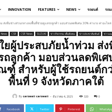
INNOVATION
FEATURES
NEWS
รถยนต์
รถมอ
่วม ส่งทีมช่างส่วนกลางลงพื้นที่ช่วยดูแลรถลูกค้า มอบส่วนลดพิเศษ 30% ค่าแรง ค่าอะไหล่ ค
o News
CSR
CSR News
SUZUKI
ข่าวกิจกรรม เพื่อสังคม
ข่าวประชาสัมพันธ์
ข่าวแ
วงใยผู้ประสบภัยน้ำท่วม ส่
แลรถลูกค้า มอบส่วนลดพิเศ
ัณฑ์ สำหรับผู้ใช้รถยนต์กว
พื้นที่ 9 จังหวัดภาคใต้
-
By
carswaii carswaii
ธันวาคม 4, 2025
320
0
Facebook
Twitter
Pinterest
WhatsAp