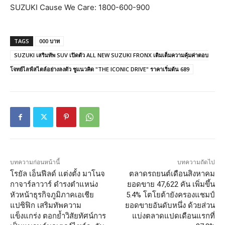
SUZUKI Cause We Care: 1800-600-900
TAGS
000 บาท
SUZUKI เสริมทัพ SUV เปิดตัว ALL NEW SUZUKI FRONX เติมเต็มความคุ้มค่าตอบ
โจทย์ไลฟ์สไตล์อย่างลงตัว ชูแนวคิด "THE ICONIC DRIVE" ราคาเริ่มต้น 689
บทความก่อนหน้านี้
บทความถัดไป
โรยัล เอ็นฟีลด์ แต่งตั้ง มาโนจ
ตลาดรถยนต์เดือนสิงหาคม
กาจาร์ลาวาร์ ดำรงตำแหน่ง
ยอดขาย 47,622 คัน เพิ่มขึ้น
หัวหน้าธุรกิจภูมิภาคเอเชีย
5.4% โตโยต้ายังครองแชมป์
แปซิฟิก เสริมทัพความ
ยอดขายอันดับหนึ่ง ด้วยส่วน
แข็งแกร่ง ตอกย้ำวิสัยทัศน์การ
แบ่งตลาดแปดเดือนแรกที่