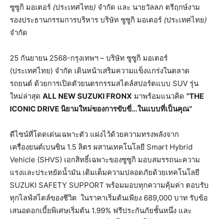
ซูซูกิ
มอเตอร์
(
ประเทศไทย
)
จำกัด
และ
นายวัลลภ
ตรีฤกษ์งาม
รองประธานกรรมการบริหาร
บริษัท
ซูซูกิ
มอเตอร์
(
ประเทศไทย
)
จำกัด
25 กันยายน 2568-กรุงเทพฯ – บริษัท ซูซูกิ มอเตอร์
(ประเทศไทย) จำกัด เดินหน้าเสริมความแข็งแกร่งในตลาด
รถยนต์ ด้วยการเปิดตัวยนตรกรรมสไตล์สปอร์ตแบบ SUV รุ่น
ใหม่ล่าสุด
ALL NEW SUZUKI FRONX
มาพร้อมแนวคิด
“THE
ICONIC DRIVE
นิยามใหม่ของการขับขี่
…
ในแบบที่เป็นคุณ
”
ดีไซน์ที่โดดเด่นเฉพาะตัว แฝงไว้ด้วยความทรงพลังจาก
เครื่องยนต์เบนซิน 1.5 ลิตร ผสานเทคโนโลยี Smart Hybrid
Vehicle (SHVS) เอกสิทธิ์เฉพาะของซูซูกิ มอบสมรรถนะความ
แรงและประหยัดน้ำมัน เติมเต็มความปลอดภัยด้วยเทคโนโลยี
SUZUKI SAFETY SUPPORT พร้อมมอบทุกความคุ้มค่า ตอบรับ
ทุกไลฟ์สไตล์ของชีวิต
ในราคาเริ่มต้นเพียง 689,000 บาท รับข้อ
เสนอดอกเบี้ยพิเศษเริ่มต้น 1.99% ฟรีประกันภัยชั้นหนึ่ง และ