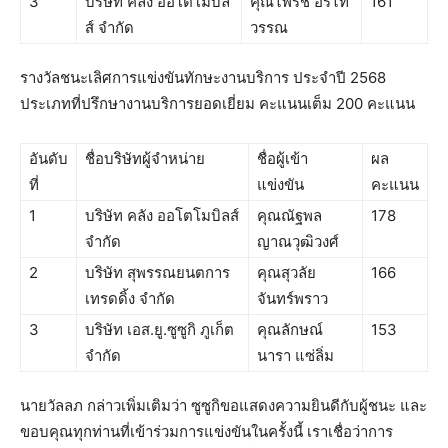
3
บริษัท คลัง ออโตโมบิล
คุณไพรัช อรไท
161
ส์ จำกัด
วรรณ
รางวัลชนะเลิศการแข่งขันทักษะงานบริการ ประจำปี 2568
ประเภทที่ปรึกษางานบริการยอดเยี่ยม คะแนนเต็ม 200 คะแนน
อันดับ
ชื่อบริษัทผู้จำหน่าย
ชื่อผู้เข้า
ผล
ที่
แข่งขัน
คะแนน
1
บริษัท คลัง ออโตโมบิลส์
คุณณัฐพล​
178
จำกัด
ญาณวุฒิวงศ์
2
บริษัท สุพรรณยนตการ
คุณสุวลัย
166
เทรดดิ้ง จำกัด
จันทร์พราว
3
บริษัท เอส.ยู.ซูซูกิ ภูเก็ต
คุณลักษณ์
153
จำกัด
นารา แซ่ลิ่ม
นายวัลลภ กล่าวเพิ่มเติมว่า ซูซูกิขอแสดงความยินดีกับผู้ชนะ และ
ขอบคุณทุกท่านที่เข้าร่วมการแข่งขันในครั้งนี้ เราเชื่อว่าการ