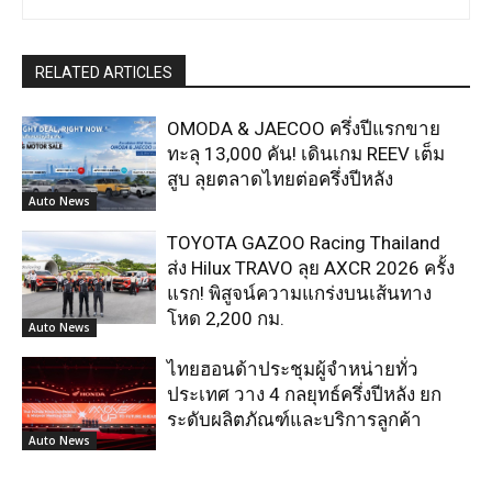
RELATED ARTICLES
OMODA & JAECOO ครึ่งปีแรกขาย
ทะลุ 13,000 คัน! เดินเกม REEV เต็ม
สูบ ลุยตลาดไทยต่อครึ่งปีหลัง
Auto News
TOYOTA GAZOO Racing Thailand
ส่ง Hilux TRAVO ลุย AXCR 2026 ครั้ง
แรก! พิสูจน์ความแกร่งบนเส้นทาง
โหด 2,200 กม.
Auto News
ไทยฮอนด้าประชุมผู้จำหน่ายทั่ว
ประเทศ วาง 4 กลยุทธ์ครึ่งปีหลัง ยก
ระดับผลิตภัณฑ์และบริการลูกค้า
Auto News