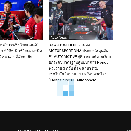
Auto News
อนด้า เรซซิ่ง ไทยแลนด์”
R3 AUTOSPHERE สานต่อ
รง! “ชิพ-มิกซ์” กดเวลาติด
MOTORSPORT DNA ประกาศหนุนทีม
 สนาม 4 ที่มัลดาลิกา
P1 AUTOMOTIVE สู้ศึกรถยนต์ทางเรียบ
ยกระดับมาตรฐานศูนย์บริการ Honda
พระราม 3 กรุ๊ป ทั้ง 6 สาขา ด้วย
เทคโนโลยีสนามแข่ง พร้อมอวดโฉม
“Honda e:N2 R3 Autosphere...