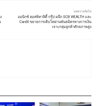
บทความถัดไป
อง
ออนิกซ์ ฮอสพิทาลิตี้ กรุ๊ป ผนึก SCB WEALTH และ
น
CardX ขยายการเติบโตผ่านพันธมิตรทางการเงิน
เจาะกลุ่มลูกค้าศักยภาพสูง