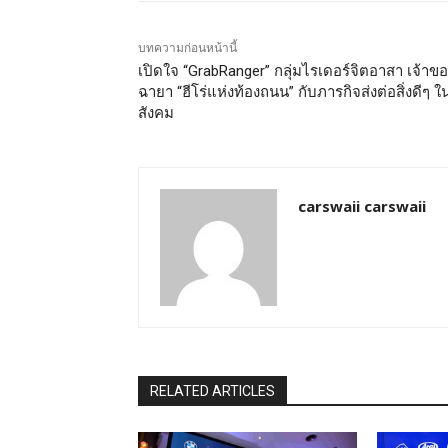
บทความก่อนหน้านี้
เปิดใจ “GrabRanger” กลุ่มไรเดอร์จิตอาสา เจ้าข
ฉายา “ฮีโร่แห่งท้องถนน” กับภารกิจส่งต่อสิ่งดีๆ ใ
สังคม
carswaii carswaii
RELATED ARTICLES