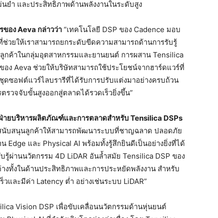
แม่นยำ และประสิทธิภาพด้านพลังงานในระดับสูง
ของ Aeva กล่าวว่า
“เทคโนโลยี DSP ของ Cadence มอบ
ี่ช่วยให้เราสามารถยกระดับขีดความสามารถด้านการรับรู้
บลูกค้าในกลุ่มอุตสาหกรรมและยานยนต์ การผสาน Tensilica
ของ Aeva ช่วยให้บริษัทสามารถใช้ประโยชน์จากฮาร์ดแวร์ที่
บชุดซอฟต์แวร์ไลบรารีที่ได้รับการปรับแต่งมาอย่างครบถ้วน
จจับขั้นสูงออกสู่ตลาดได้รวดเร็วยิ่งขึ้น”
่มฝ่ายบริหารผลิตภัณฑ์และการตลาดสำหรับ Tensilica DSPs
รสนับสนุนลูกค้าให้สามารถพัฒนาระบบที่ชาญฉลาด ปลอดภัย
น Edge และ Physical AI พร้อมทั้งรู้สึกยินดีเป็นอย่างยิ่งที่ได้
รู้ผ่านนวัตกรรม 4D LiDAR อันล้ำสมัย Tensilica DSP ของ
่างทั้งในด้านประสิทธิภาพและการประหยัดพลังงาน สำหรับ
็วและมีค่า Latency ต่ำ อย่างเช่นระบบ LiDAR”
silica Vision DSP เพื่อขับเคลื่อนนวัตกรรมด้านหุ่นยนต์