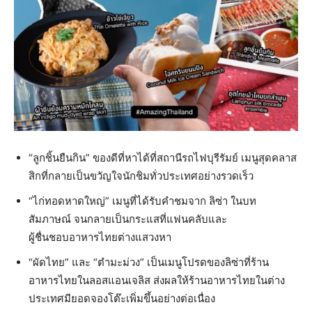
“ลูกชิ้นยืนกิน” ของดีที่หาได้ที่สถานีรถไฟบุรีรัมย์ เมนูสุดคลาส
สิกที่กลายเป็นขวัญใจนักชิมทั่วประเทศอย่างรวดเร็ว
“ไก่ทอดหาดใหญ่” เมนูที่ได้รับคำชมจาก ลิซ่า ในบท
สัมภาษณ์ จนกลายเป็นกระแสที่แฟนคลับและ
ผู้ชื่นชอบอาหารไทยต่างแสวงหา
“ผัดไทย” และ “ตำมะม่วง” เป็นเมนูโปรดของลิซ่าที่ร้าน
อาหารไทยในลอสแอนเจลิส ส่งผลให้ร้านอาหารไทยในต่าง
ประเทศมียอดจองโต๊ะเพิ่มขึ้นอย่างต่อเนื่อง