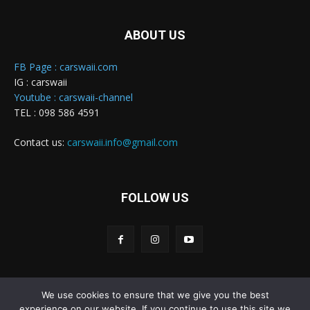
ABOUT US
FB Page : carswaii.com
IG : carswaii
Youtube : carswaii-channel
TEL : 098 586 4591
Contact us:
carswaii.info@gmail.com
FOLLOW US
We use cookies to ensure that we give you the best
Carswaii © Copyright All right reserved
experience on our website. If you continue to use this site we