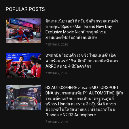
POPULAR POSTS
มิลเลนเนียม ออโต้ กรุ๊ป จัดกิจกรรมแทนคำ
ขอบคุณ ‘Spider-Man: Brand New Day
Exclusive Movie Night’ พาลูกค้าชม
ภาพยนตร์ฟอร์มยักษ์รอบพิเศษ
สิงหาคม 7, 2026
ทัพนักบิด “ฮอนด้า เรซซิ่ง ไทยแลนด์” เปิด
ฉากร้อนแรง! “ชิพ-มิกซ์” กดเวลาติดหัวแถว
ARRC สนาม 4 ที่มัลดาลิกา
สิงหาคม 7, 2026
R3 AUTOSPHERE สานต่อ MOTORSPORT
DNA ประกาศหนุนทีม P1 AUTOMOTIVE สู้ศึก
รถยนต์ทางเรียบ ยกระดับมาตรฐานศูนย์
บริการ Honda พระราม 3 กรุ๊ป ทั้ง 6 สาขา
ด้วยเทคโนโลยีสนามแข่ง พร้อมอวดโฉม
“Honda e:N2 R3 Autosphere...
สิงหาคม 7, 2026