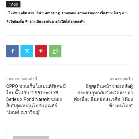
TAGS
ไอเทมสุดฮิต จาก "ลิซ่า" Amazing Thailand Ambassador เรื่องราวเล็ก ๆ จาก
หัวใจท้องถิ่น ที่กลายเป็นแรงบันดาลใจให้ทั้งโลกหลงรัก
บทความก่อนหน้านี้
บทความถัดไป
OPPO ชวนเก็บโมเมนต์พิเศษปี
อีซูซุเดินหน้าช่วยเหลือผู้
ใหม่นี้ไปกับ OPPO Find X9
ประสบอุทกภัยจังหวัดสงขลา
Series x Pond Naravit ฉลอง
ต่อเนื่อง ยืนหยัดแนวคิด “เคียง
สิ้นปีสุดอบอุ่นไปกับคุณธีร์
ข้างคนไทย”
‘ปอนด์ ณราวิชญ์’