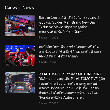
Carswaii News
มิลเลนเนียม ออโต้ กรุ๊ป จัดกิจกรรมแทนคำ
ขอบคุณ ‘Spider-Man: Brand New Day
Exclusive Movie Night’ พาลูกค้าชม
ภาพยนตร์ฟอร์มยักษ์รอบพิเศษ
สิงหาคม 7, 2026
ทัพนักบิด “ฮอนด้า เรซซิ่ง ไทยแลนด์” เปิด
ฉากร้อนแรง! “ชิพ-มิกซ์” กดเวลาติดหัวแถว
ARRC สนาม 4 ที่มัลดาลิกา
สิงหาคม 7, 2026
R3 AUTOSPHERE สานต่อ MOTORSPORT
DNA ประกาศหนุนทีม P1 AUTOMOTIVE สู้ศึก
รถยนต์ทางเรียบ ยกระดับมาตรฐานศูนย์
บริการ Honda พระราม 3 กรุ๊ป ทั้ง 6 สาขา
ด้วยเทคโนโลยีสนามแข่ง พร้อมอวดโฉม
“Honda e:N2 R3 Autosphere...
สิงหาคม 7, 2026