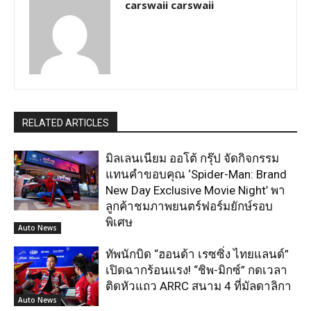
carswaii carswaii
RELATED ARTICLES
มิลเลนเนียม ออโต้ กรุ๊ป จัดกิจกรรม
แทนคำขอบคุณ ‘Spider-Man: Brand
New Day Exclusive Movie Night’ พา
ลูกค้าชมภาพยนตร์ฟอร์มยักษ์รอบ
พิเศษ
Auto News
ทัพนักบิด “ฮอนด้า เรซซิ่ง ไทยแลนด์”
เปิดฉากร้อนแรง! “ชิพ-มิกซ์” กดเวลา
ติดหัวแถว ARRC สนาม 4 ที่มัลดาลิกา
Auto News