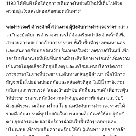
1193 ได้ทันที เพื่อให้ทุกการเดินทางในช่วงปีใหม่นี้เต็มไปด้วย
ความอุ่นใจและปลอดภัยตลอดเส้นทาง”
พลตำรวจตรี
ดำรงศักดิ์
สว่างงาม
ผู้บังคับการตำรวจจราจร
กล่าว
ว่า “กองบังคับการตำรวจจราจรได้จัดเตรียมกำลังเจ้าหน้าที่เพื่อ
อำนวยความสะดวกด้านการจราจร ทั้งในพื้นที่กรุงเทพมหานคร
และเส้นทางเชื่อมต่อจังหวัดปริมณฑลในช่วงเทศกาลปีใหม่นี้ เพื่อ
รองรับปริมาณรถที่เพิ่มขึ้นอย่างมีประสิทธิภาพ พร้อมทั้งเพิ่มความ
เข้มงวดในจุดเสี่ยงเกิดอุบัติเหตุ และเตรียมแผนบริหารจัดการ
การจราจรในช่วงที่ประชาชนเดินทางกลับภูมิลำเนา เพื่อให้การ
สัญจรเป็นไปอย่างปลอดภัยและคล่องตัวที่สุด ในปีนี้ เรายังร่วม
สนับสนุนการรณรงค์ ‘สมองล้าอย่าขับ พักดื่มแบรนด์’ เพื่อกระตุ้น
ให้ประชาชนตระหนักถึงความสำคัญของการพักผ่อน และขับขี่
ด้วยสติระหว่างเดินทางไกล โดยกองบังคับการตำรวจจราจรได้
ร่วมมือกับแบรนด์ซุปไก่สกัดในการแจกผลิตภัณฑ์ให้แก่ ผู้ขับขี่
ตามจุดพักรถและสถานีบริการน้ำมันในพื้นที่กรุงเทพฯ และ
ปริมณฑล เพื่อช่วยเติมความพร้อมให้กับผู้เดินทาง ลดอาการล้า