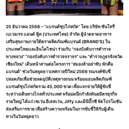
25
ธันวาคม
2568 – “
แบรนด์ซุปไก่สกัด
”
โดย
บริษัท
ซันโทรี่
เบเวอเรจ
แอนด์
ฟู้ด
(
ประเทศไทย
)
จำกัด
ผู้นำตลาดอาหาร
เสริมสุขภาพภายใต้ตราผลิตภัณฑ์แบรนด์
(BRAND’S)
ใน
ประเทศไทยและอินโดไชน่า
ร่วมกับ
“
กองบังคับ
การตำรวจ
ทางหลวง
” “
กองบังคับการตำรวจจราจร
”
และ
“
ตำรวจภูธรจังหวัด
เชียงใหม่
”
เดินหน้าสานต่อโครงการ
“
สมองล้าอย่าขับ
พักดื่ม
แบรนด์
”
ช่วงวันหยุดยาวเทศกาลปีใหม่
2569
รณรงค์ขับขี่
ปลอดภัยเพื่อช่วยลดอุบัติเหตุทางถนน
พร้อมมอบผลิตภัณฑ์
แบรนด์ซุปไก่สกัดรวม
45,000
ขวด
เพื่อแจกจ่ายให้ผู้ขับขี่
ระหว่างเดินทางไกลทั่วประเทศ
พร้อมผนึกกำลังพันธมิตรธุรกิจ
รายใหญ่
ได้แก่
เซเว่น
อีเลฟเว่น
, Jiffy
และมินิบิ๊กซี
จัดโปรโมชัน
ส่งเสริมการขาย
เพื่อสร้างความพร้อมในการขับขี่ให้กับผู้เดิน
ทางในวันหยุดยาว