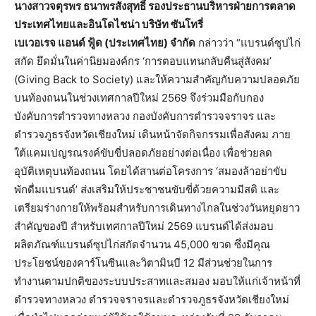
นางสาวจตุรพร
ธนาพรสังสุทธิ์
รองประธานบริหารฝ่ายการตลาด
ประเทศไทยและอินโดไชน่า
บริษัท
ซันโทรี่
เบเวอเรจ
แอนด์
ฟู้ด
(
ประเทศไทย
)
จำกัด
กล่าวว่า “แบรนด์ซุปไก่
สกัด ยึดมั่นในค่านิยมองค์กร ‘การตอบแทนกลับคืนสู่สังคม’
(Giving Back to Society) และให้ความสำคัญกับความปลอดภัย
บนท้องถนนในช่วงเทศกาลปีใหม่ 2569 จึงร่วมมือกับกอง
บังคับการตำรวจทางหลวง กองบังคับการตำรวจจราจร และ
ตำรวจภูธรจังหวัดเชียงใหม่ เดินหน้าจัดกิจกรรมเพื่อสังคม ภาย
ใต้แคมเปญรณรงค์ขับขี่ปลอดภัยอย่างต่อเนื่อง เพื่อช่วยลด
อุบัติเหตุบนท้องถนน โดยได้สานต่อโครงการ ‘สมองล้าอย่าขับ
พักดื่มแบรนด์’ ส่งเสริมให้ประชาชนขับขี่ด้วยความมีสติ และ
เตรียมร่างกายให้พร้อมสำหรับการเดินทางไกลในช่วงวันหยุดยาว
สำคัญของปี สำหรับเทศกาลปีใหม่ 2569 แบรนด์ได้ส่งมอบ
ผลิตภัณฑ์แบรนด์ซุปไก่สกัดจำนวน 45,000 ขวด ซึ่งมีคุณ
ประโยชน์ของคาร์โนซีนและวิตามินบี 12 มีส่วนช่วยในการ
ทำงานตามปกติของระบบประสาทและสมอง มอบให้แก่เจ้าหน้าที่
ตำรวจทางหลวง ตำรวจจราจรและตำรวจภูธรจังหวัดเชียงใหม่