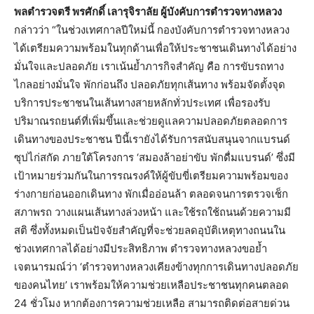
พลตำรวจตรี
พรศักดิ์
เลารุจิราลัย
ผู้บังคับการตำรวจทางหลวง
กล่าวว่า “ในช่วงเทศกาลปีใหม่นี้ กองบังคับการตำรวจทางหลวง
ได้เตรียมความพร้อมในทุกด้านเพื่อให้ประชาชนเดินทางได้อย่าง
มั่นใจและปลอดภัย เราเน้นย้ำภารกิจสำคัญ คือ การขับรถทาง
ไกลอย่างมั่นใจ พักก่อนถึง ปลอดภัยทุกเส้นทาง พร้อมจัดตั้งจุด
บริการประชาชนในเส้นทางสายหลักทั่วประเทศ เพื่อรองรับ
ปริมาณรถยนต์ที่เพิ่มขึ้นและช่วยดูแลความปลอดภัยตลอดการ
เดินทางของประชาชน ปีนี้เรายังได้รับการสนับสนุนจากแบรนด์
ซุปไก่สกัด ภายใต้โครงการ ‘สมองล้าอย่าขับ พักดื่มแบรนด์’ ซึ่งมี
เป้าหมายร่วมกันในการรณรงค์ให้ผู้ขับขี่เตรียมความพร้อมของ
ร่างกายก่อนออกเดินทาง พักเมื่ออ่อนล้า ตลอดจนการตรวจเช็ก
สภาพรถ วางแผนเส้นทางล่วงหน้า และใช้รถใช้ถนนด้วยความมี
สติ ซึ่งทั้งหมดเป็นปัจจัยสำคัญที่จะช่วยลดอุบัติเหตุทางถนนใน
ช่วงเทศกาลได้อย่างมีประสิทธิภาพ ตำรวจทางหลวงขอย้ำ
เจตนารมณ์ว่า ‘ตำรวจทางหลวงเคียงข้างทุกการเดินทางปลอดภัย
ของคนไทย’ เราพร้อมให้ความช่วยเหลือประชาชนทุกคนตลอด
24 ชั่วโมง หากต้องการความช่วยเหลือ สามารถติดต่อสายด่วน