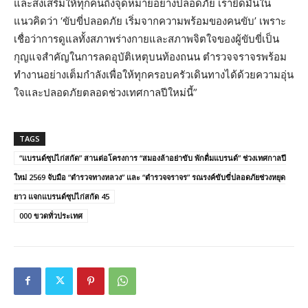
และส่งเสริมให้ทุกคนถึงจุดหมายอย่างปลอดภัย เรายึดมั่นใน
แนวคิดว่า ‘ขับขี่ปลอดภัย เริ่มจากความพร้อมของคนขับ’ เพราะ
เชื่อว่าการดูแลทั้งสภาพร่างกายและสภาพจิตใจของผู้ขับขี่เป็น
กุญแจสำคัญในการลดอุบัติเหตุบนท้องถนน ตำรวจจราจรพร้อม
ทำงานอย่างเต็มกำลังเพื่อให้ทุกครอบครัวเดินทางได้ด้วยความอุ่น
ใจและปลอดภัยตลอดช่วงเทศกาลปีใหม่นี้”
TAGS
“แบรนด์ซุปไก่สกัด” สานต่อโครงการ “สมองล้าอย่าขับ พักดื่มแบรนด์” ช่วงเทศกาลปี
ใหม่ 2569 จับมือ “ตำรวจทางหลวง” และ “ตำรวจจราจร” รณรงค์ขับขี่ปลอดภัยช่วงหยุด
ยาว แจกแบรนด์ซุปไก่สกัด 45
000 ขวดทั่วประเทศ