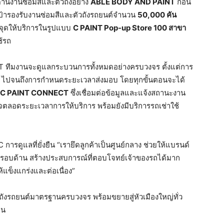
้านงานซ่อมสีและตัวถังอย่าง
ABLE BODY AND PAINT
ก่อน
ั้งเป้ารองรับงานซ่อมสีและตัวถังรถยนต์จำนวน
50,000
คัน
จุดให้บริการในรูปแบบ
C PAINT Pop-up Store 100
สาขา
ช้รถ
NT ทีมงานจะดูแลกระบวนการทั้งหมดอย่างครบวงจร ตั้งแต่การ
 ไปจนถึงการกำหนดระยะเวลาส่งมอบ โดยทุกขั้นตอนจะได้
C PAINT CONNECT
ซึ่งเชื่อมต่อข้อมูลและแจ้งสถานะงาน
จตลอดระยะเวลาการให้บริการ พร้อมยังมีบริการรถเช่าใช้
 การดูแลที่ยั่งยืน “เรายึดลูกค้าเป็นศูนย์กลาง ช่วยให้แบรนด์
ะรอบด้าน สร้างประสบการณ์ที่ตอบโจทย์เจ้าของรถได้มาก
้แข็งแกร่งและต่อเนื่อง”
ะตัวถังรถยนต์มาตรฐานครบวงจร พร้อมขยายสู่หัวเมืองใหญ่ทั่ว
ืน