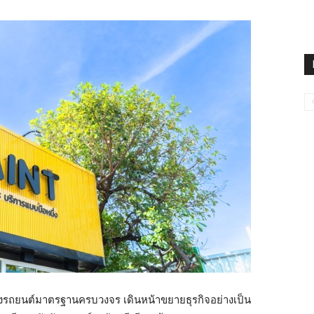
ถังรถยนต์มาตรฐานครบวงจร เดินหน้าขยายธุรกิจอย่างเป็น