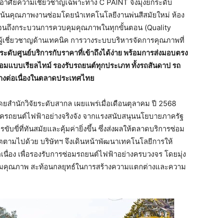
้องอาศัยความเชี่ยวชาญเฉพาะทาง C PAINT จึงมุ่งยกระดับ
เน้นคุณภาพงานซ่อมโดยนำเทคโนโลยีงานพ่นสีสมัยใหม่ ห้อง
ไปจนถึงกระบวนการควบคุมคุณภาพในทุกขั้นตอน (Quality
้เชี่ยวชาญด้านเทคนิค การวางระบบบริหารจัดการคุณภาพที่
ดับศูนย์บริการกับราคาที่เข้าถึงได้ง่าย
พร้อมการส่งมอบตรง
่อมแบบเรียลไทม์
รองรับรถยนต์ทุกประเภท
ทั้งรถสันดาป
รถ
่างต่อเนื่องในตลาดประเทศไทย
โดยสำนักวิจัยระดับสากล เผยแพร่เมื่อเดือนตุลาคม ปี 2568
่ยุครถยนต์ไฟฟ้าอย่างจริงจัง จากแรงสนับสนุนนโยบายภาครัฐ
ขี่ที่ทันสมัยและคุ้มค่ายิ่งขึ้น ซึ่งส่งผลให้ตลาดบริการซ่อม
ตตามไปด้วย บริษัทฯ จึงเดินหน้าพัฒนาเทคโนโลยีการให้
ื่อง เพื่อรองรับการซ่อมรถยนต์ไฟฟ้าอย่างครบวงจร โดยมุ่ง
ุมคุณภาพ สะท้อนกลยุทธ์ในการสร้างความแตกต่างและความ