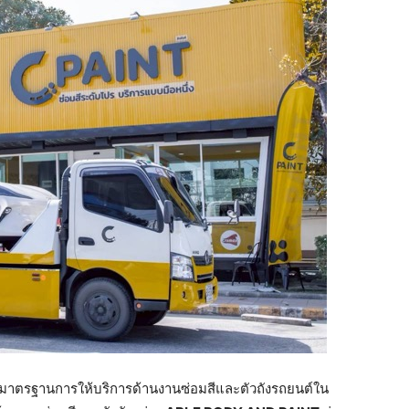
าตรฐานการให้บริการด้านงานซ่อมสีและตัวถังรถยนต์ใน