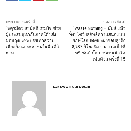
บทความก่อนหน้านี้
บทความถัดไป
“จตุรมิตร สามัคคี รวมใจ ช่วย
“Waste Nothing – มันส์ แล้ว
ผู้ประสบอุทกภัยภาคใต้” ส่ง
ทิ้ง” โชว์ผลลัพธ์ความสนุกแบบ
มอบถุงยังชีพบรรเทาความ
รักษ์โลก ลดขยะฝังกลบสูงถึง
เดือดร้อนประชาชนในพื้นที่น้ำ
8,787 กิโลกรัม จากงานเป๊ปซี่
ท่วม
พรีเซนต์ บิ๊กเมาน์เท่นมิวสิค
เฟสติวัล ครั้งที่ 15
carswaii carswaii