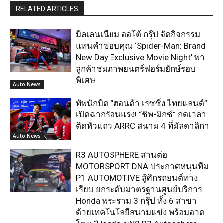
RELATED ARTICLES
มิลเลนเนียม ออโต้ กรุ๊ป จัดกิจกรรม
แทนคำขอบคุณ ‘Spider-Man: Brand
New Day Exclusive Movie Night’ พา
ลูกค้าชมภาพยนตร์ฟอร์มยักษ์รอบ
พิเศษ
Auto News
ทัพนักบิด “ฮอนด้า เรซซิ่ง ไทยแลนด์”
เปิดฉากร้อนแรง! “ชิพ-มิกซ์” กดเวลา
ติดหัวแถว ARRC สนาม 4 ที่มัลดาลิกา
Auto News
R3 AUTOSPHERE สานต่อ
MOTORSPORT DNA ประกาศหนุนทีม
P1 AUTOMOTIVE สู้ศึกรถยนต์ทาง
เรียบ ยกระดับมาตรฐานศูนย์บริการ
Honda พระราม 3 กรุ๊ป ทั้ง 6 สาขา
ด้วยเทคโนโลยีสนามแข่ง พร้อมอวด