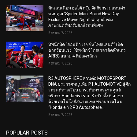
มิลเลนเนียม ออโต้ กรุ๊ป จัดกิจกรรมแทนคำ
ขอบคุณ ‘Spider-Man: Brand New Day
Exclusive Movie Night’ พาลูกค้าชม
ภาพยนตร์ฟอร์มยักษ์รอบพิเศษ
สิงหาคม 7, 2026
ทัพนักบิด “ฮอนด้า เรซซิ่ง ไทยแลนด์” เปิด
ฉากร้อนแรง! “ชิพ-มิกซ์” กดเวลาติดหัวแถว
ARRC สนาม 4 ที่มัลดาลิกา
สิงหาคม 7, 2026
R3 AUTOSPHERE สานต่อ MOTORSPORT
DNA ประกาศหนุนทีม P1 AUTOMOTIVE สู้ศึก
รถยนต์ทางเรียบ ยกระดับมาตรฐานศูนย์
บริการ Honda พระราม 3 กรุ๊ป ทั้ง 6 สาขา
ด้วยเทคโนโลยีสนามแข่ง พร้อมอวดโฉม
“Honda e:N2 R3 Autosphere...
สิงหาคม 7, 2026
POPULAR POSTS