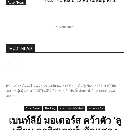
โฉม “Honda e:N2 R3 Autosphere...
Auto News
- Advertisment -
MUST READ