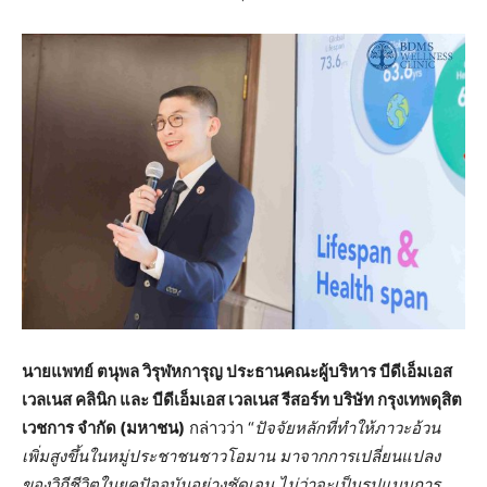
นายแพทย์ ตนุพล วิรุฬหการุญ ประธานคณะผู้บริหาร บีดีเอ็มเอส
เวลเนส คลินิก และ บีดีเอ็มเอส
เวลเนส รีสอร์ท บริษัท กรุงเทพดุสิต
เวชการ จำกัด (มหาชน)
กล่าวว่า “
ปัจจัยหลักที่ทำให้ภาวะอ้วน
เพิ่มสูงขึ้นในหมู่ประชาชนชาวโอมาน มาจากการเปลี่ยนแปลง
ของวิถีชีวิตในยุคปัจจุบันอย่างชัดเจน ไม่ว่าจะเป็นรูปแบบการ