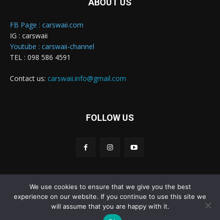
ABOUT US
FB Page : carswaii.com
IG : carswaii
Youtube : carswaii-channel
TEL : 098 586 4591
Contact us:
carswaii.info@gmail.com
FOLLOW US
We use cookies to ensure that we give you the best
Carswaii © Copyright All right reserved
experience on our website. If you continue to use this site we
will assume that you are happy with it.
Home
New Cars
Review&Test
Innovation
Features