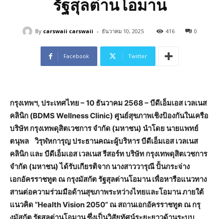
รัฐสุลต่านโอมาน
-
By
carswaii carswaii
ธันวาคม 10, 2025
416
0
Facebook
Twitter
กรุงเทพฯ
, ประเทศไทย – 10 ธันวาคม 2568 –
บีดีเอ็มเอส เวลเนส
คลินิก (BDMS Wellness Clinic) ศูนย์สุขภาพเชิงป้องกันในเครือ
บริษัท กรุงเทพดุสิตเวชการ จำกัด (มหาชน) นำโดย นายแพทย์
ตนุพล วิรุฬหการุญ ประธานคณะผู้บริหาร บีดีเอ็มเอส เวลเนส
คลินิก และ บีดีเอ็มเอส เวลเนส รีสอร์ท บริษัท กรุงเทพดุสิตเวชการ
จำกัด (มหาชน) ได้รับเกียรติจาก นางสาววารุณี ปั้นกระจ่าง
เอกอัครราชทูต ณ กรุงมัสกัต รัฐสุลต่านโอมาน เพื่อหารือแนวทาง
สานต่อความร่วมมือด้านสุขภาพระหว่างไทยและโอมาน ภายใต้
แนวคิด “Health Vision 2050” ณ สถานเอกอัครราชทูต ณ กรุ
งมัสกัต รัฐสุลต่านโอมาน ซึ่งเป็นวิสัยทัศน์ระยะยาวด้านระบบ