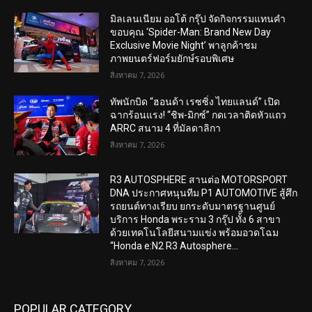
มิลเลนเนียม ออโต้ กรุ๊ป จัดกิจกรรมแทนคำ
ขอบคุณ ‘Spider-Man: Brand New Day
Exclusive Movie Night’ พาลูกค้าชม
ภาพยนตร์ฟอร์มยักษ์รอบพิเศษ
สิงหาคม 7, 2026
ทัพนักบิด “ฮอนด้า เรซซิ่ง ไทยแลนด์” เปิด
ฉากร้อนแรง! “ชิพ-มิกซ์” กดเวลาติดหัวแถว
ARRC สนาม 4 ที่มัลดาลิกา
สิงหาคม 7, 2026
R3 AUTOSPHERE สานต่อ MOTORSPORT
DNA ประกาศหนุนทีม P1 AUTOMOTIVE สู้ศึก
รถยนต์ทางเรียบ ยกระดับมาตรฐานศูนย์
บริการ Honda พระราม 3 กรุ๊ป ทั้ง 6 สาขา
ด้วยเทคโนโลยีสนามแข่ง พร้อมอวดโฉม
“Honda e:N2 R3 Autosphere...
สิงหาคม 7, 2026
POPULAR CATEGORY