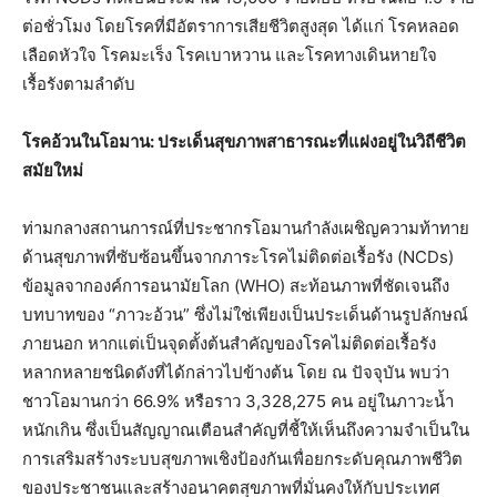
ต่อชั่วโมง โดยโรคที่มีอัตราการเสียชีวิตสูงสุด ได้แก่ โรคหลอด
เลือดหัวใจ โรคมะเร็ง โรคเบาหวาน และโรคทางเดินหายใจ
เรื้อรังตามลำดับ
โรคอ้วนในโอมาน: ประเด็นสุขภาพสาธารณะที่แฝงอยู่ในวิถีชีวิต
สมัยใหม่
ท่ามกลางสถานการณ์ที่ประชากรโอมานกำลังเผชิญความท้าทาย
ด้านสุขภาพที่ซับซ้อนขึ้นจากภาระโรคไม่ติดต่อเรื้อรัง (NCDs)
ข้อมูลจากองค์การอนามัยโลก (WHO) สะท้อนภาพที่ชัดเจนถึง
บทบาทของ “ภาวะอ้วน” ซึ่งไม่ใช่เพียงเป็นประเด็นด้านรูปลักษณ์
ภายนอก หากแต่เป็นจุดตั้งต้นสำคัญของโรคไม่ติดต่อเรื้อรัง
หลากหลายชนิดดังที่ได้กล่าวไปข้างต้น โดย ณ ปัจจุบัน พบว่า
ชาวโอมานกว่า 66.9% หรือราว 3,328,275 คน อยู่ในภาวะน้ำ
หนักเกิน ซึ่งเป็นสัญญาณเตือนสำคัญที่ชี้ให้เห็นถึงความจำเป็นใน
การเสริมสร้างระบบสุขภาพเชิงป้องกันเพื่อยกระดับคุณภาพชีวิต
ของประชาชนและสร้างอนาคตสุขภาพที่มั่นคงให้กับประเทศ