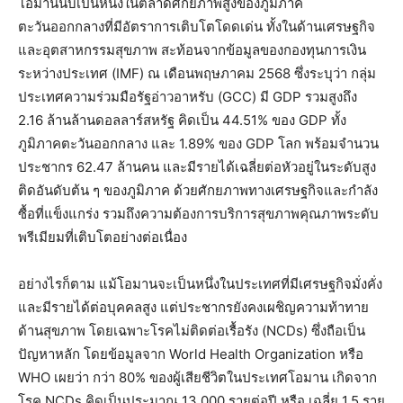
โอมานนับเป็นหนึ่งในตลาดศักยภาพสูงของภูมิภาค
ตะวันออกกลางที่มีอัตราการเติบโตโดดเด่น ทั้งในด้านเศรษฐกิจ
และอุตสาหกรรมสุขภาพ สะท้อนจากข้อมูลของกองทุนการเงิน
ระหว่างประเทศ (IMF) ณ เดือนพฤษภาคม 2568 ซึ่งระบุว่า กลุ่ม
ประเทศความร่วมมือรัฐอ่าวอาหรับ (GCC) มี GDP รวมสูงถึง
2.16 ล้านล้านดอลลาร์สหรัฐ คิดเป็น 44.51% ของ GDP ทั้ง
ภูมิภาคตะวันออกกลาง และ 1.89% ของ GDP โลก พร้อมจำนวน
ประชากร 62.47 ล้านคน และมีรายได้เฉลี่ยต่อหัวอยู่ในระดับสูง
ติดอันดับต้น ๆ ของภูมิภาค ด้วยศักยภาพทางเศรษฐกิจและกำลัง
ซื้อที่แข็งแกร่ง รวมถึงความต้องการบริการสุขภาพคุณภาพระดับ
พรีเมียมที่เติบโตอย่างต่อเนื่อง
อย่างไรก็ตาม แม้โอมานจะเป็นหนึ่งในประเทศที่มีเศรษฐกิจมั่งคั่ง
และมีรายได้ต่อบุคคลสูง แต่ประชากรยังคงเผชิญความท้าทาย
ด้านสุขภาพ โดยเฉพาะโรคไม่ติดต่อเรื้อรัง (NCDs) ซึ่งถือเป็น
ปัญหาหลัก โดยข้อมูลจาก World Health Organization หรือ
WHO เผยว่า กว่า 80% ของผู้เสียชีวิตในประเทศโอมาน เกิดจาก
โรค NCDs คิดเป็นประมาณ 13,000 รายต่อปี หรือ เฉลี่ย 1.5 ราย