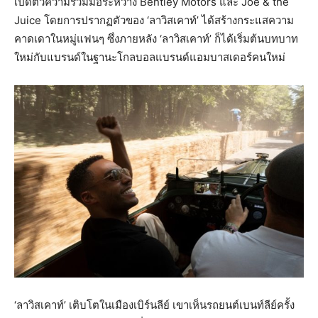
เปิดตัวความร่วมมือระหว่าง Bentley Motors และ Joe & the
Juice โดยการปรากฏตัวของ ‘ลาวิสเคาท์’ ได้สร้างกระแสความ
คาดเดาในหมู่แฟนๆ ซึ่งภายหลัง ‘ลาวิสเคาท์’ ก็ได้เริ่มต้นบทบาท
ใหม่กับแบรนด์ในฐานะโกลบอลแบรนด์แอมบาสเดอร์คนใหม่
‘ลาวิสเคาท์’ เติบโตในเมืองเบิร์นลีย์ เขาเห็นรถยนต์เบนท์ลีย์ครั้ง