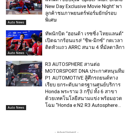
New Day Exclusive Movie Night’ พา
ลูกค้าชมภาพยนตร์ฟอร์มยักษ์รอบ
พิเศษ
Auto News
ทัพนักบิด “ฮอนด้า เรซซิ่ง ไทยแลนด์”
เปิดฉากร้อนแรง! “ชิพ-มิกซ์” กดเวลา
ติดหัวแถว ARRC สนาม 4 ที่มัลดาลิกา
Auto News
R3 AUTOSPHERE สานต่อ
MOTORSPORT DNA ประกาศหนุนทีม
P1 AUTOMOTIVE สู้ศึกรถยนต์ทาง
เรียบ ยกระดับมาตรฐานศูนย์บริการ
Honda พระราม 3 กรุ๊ป ทั้ง 6 สาขา
ด้วยเทคโนโลยีสนามแข่ง พร้อมอวด
โฉม “Honda e:N2 R3 Autosphere...
Auto News
- Advertisment -