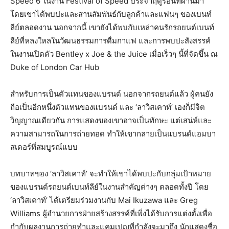
Speed ​​6 ในงาน Festival of Speed ​​ประจำฤดูร้อนที่ผ่านมา
โดยเขาได้พบปะและสานสัมพันธ์กับลูกค้าและแฟนๆ ของเบนท์
ลีย์ตลอดงาน นอกจากนี้ เขายังได้พบกับเหล่าคนรักรถยนต์เบนท์
ลีย์ที่หลงใหลในวัฒนธรรมการดื่มกาแฟ และการพบปะสังสรรค์
ในงานเปิดตัว Bentley x Joe & the Juice เมื่อเร็วๆ นี้ที่จัดขึ้น ณ
Duke of London Car Hub
สำหรับการเป็นตัวแทนของแบรนด์ นอกจากรถยนต์แล้ว ผู้คนยัง
ถือเป็นอีกหนึ่งตัวแทนของแบรนด์ และ ‘ลาวิสเคาท์’ เองก็มีจิต
วิญญาณเดียวกัน การแสดงของเขาอาจเป็นทักษะ แต่เสน่ห์และ
ความสามารถในการถ่ายทอด ทำให้เขากลายเป็นแบรนด์แอมบา
สเดอร์ที่สมบูรณ์แบบ
บทบาทของ ‘ลาวิสเคาท์’ จะทำให้เขาได้พบปะกับกลุ่มเป้าหมาย
ของแบรนด์รถยนต์เบนท์ลีย์ในงานสำคัญต่างๆ ตลอดทั้งปี โดย
‘ลาวิสเคาท์’ ได้เตรียมร่วมงานกับ Mai Ikuzawa และ Greg
Williams ผู้อำนวยการฝ่ายสร้างสรรค์ที่เพิ่งได้รับการแต่งตั้งเพื่อ
กำกับผลงานการถ่ายทำและแคมเปญที่กำลังจะมาถึง นักแสดงชื่อ