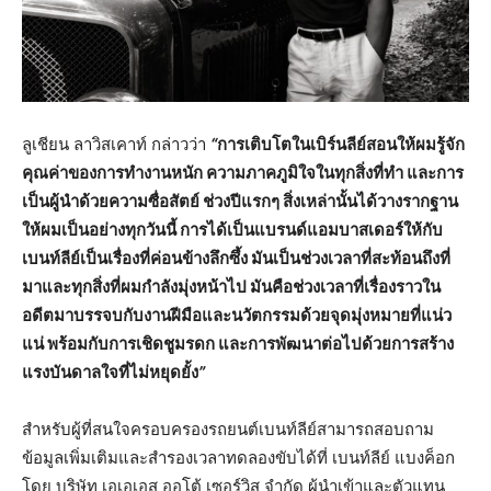
ลูเชียน ลาวิสเคาท์ กล่าวว่า
“
การเติบโตในเบิร์นลีย์สอนให้ผมรู้จัก
คุณค่าของการทำงานหนัก
ความภาคภูมิใจในทุกสิ่งที่ทำ
และการ
เป็นผู้นำด้วยความซื่อสัตย์
ช่วงปีแรกๆ
สิ่งเหล่านั้นได้วางรากฐาน
ให้ผมเป็นอย่างทุกวันนี้
การได้เป็นแบรนด์แอมบาสเดอร์ให้กับ
เบนท์ลีย์เป็นเรื่องที่ค่อนข้างลึกซึ้ง
มันเป็นช่วงเวลาที่สะท้อนถึงที่
มาและทุกสิ่งที่ผมกำลังมุ่งหน้าไป
มันคือช่วงเวลาที่เรื่องราวใน
อดีตมาบรรจบกับงานฝีมือและนวัตกรรมด้วยจุดมุ่งหมายที่แน่ว
แน่
พร้อมกับการเชิดชูมรดก
และการพัฒนาต่อไปด้วยการสร้าง
แรงบันดาลใจที่ไม่หยุดยั้ง
”
สำหรับผู้ที่สนใจครอบครองรถยนต์เบนท์ลีย์สามารถสอบถาม
ข้อมูลเพิ่มเติมและสำรองเวลาทดลองขับได้ที่ เบนท์ลีย์ แบงค็อก
โดย บริษัท เอเอเอส ออโต้ เซอร์วิส จำกัด ผู้นำเข้าและตัวแทน