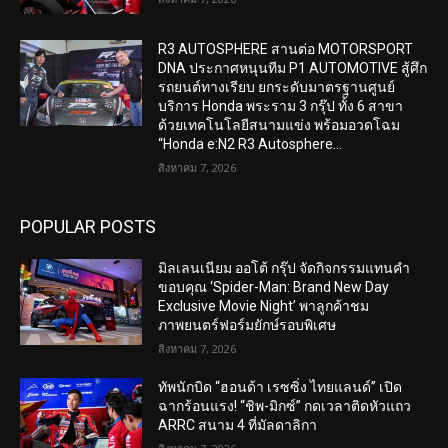
R3 AUTOSPHERE สานต่อ MOTORSPORT
DNA ประกาศหนุนทีม P1 AUTOMOTIVE สู้ศึก
รถยนต์ทางเรียบ ยกระดับมาตรฐานศูนย์
บริการ Honda พระราม 3 กรุ๊ป ทั้ง 6 สาขา
ด้วยเทคโนโลยีสนามแข่ง พร้อมอวดโฉม
“Honda e:N2 R3 Autosphere...
สิงหาคม 7, 2026
POPULAR POSTS
มิลเลนเนียม ออโต้ กรุ๊ป จัดกิจกรรมแทนคำ
ขอบคุณ ‘Spider-Man: Brand New Day
Exclusive Movie Night’ พาลูกค้าชม
ภาพยนตร์ฟอร์มยักษ์รอบพิเศษ
สิงหาคม 7, 2026
ทัพนักบิด “ฮอนด้า เรซซิ่ง ไทยแลนด์” เปิด
ฉากร้อนแรง! “ชิพ-มิกซ์” กดเวลาติดหัวแถว
ARRC สนาม 4 ที่มัลดาลิกา