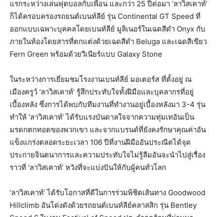
แรกระหว่างเล่นฟุตบอลกับเพื่อน และกว่า 25 ปีต่อมา ‘ลาวิสเคาท์’
ก็ได้ครอบครองรถยนต์เบนท์ลีย์ รุ่น Continental GT Speed ที่
ออกแบบเฉพาะบุคคลโดยเบนท์ลีย์ มูลิเนอร์ในเฉดสีดำ Onyx กับ
ภายในห้องโดยสารที่ตกแต่งด้วยเฉดสีดำ Beluga และเฉดสีเขียว
Fern Green พร้อมด้วยวีเนียร์แบบ Galaxy Stone
ในระหว่างการเยี่ยมชมโรงงานเบนท์ลีย์ มอเตอร์ส ที่ตั้งอยู่ ณ
เมืองครูว์ ‘ลาวิสเคาท์’ รู้สึกประทับใจทั้งฝีมือและบุคลากรที่อยู่
เบื้องหลัง ซึ่งการได้พบกับทีมงานที่ทำงานอยู่เบื้องหลังมา 3-4 รุ่น
ทำให้ ‘ลาวิสเคาท์’ ได้รับแรงบันดาลใจจากความทุ่มเทอันเป็น
มรดกตกทอดของพวกเขา และจากแบรนด์ที่ยังคงรักษาคุณค่าอัน
แข็งแกร่งตลอดระยะเวลา 106 ปีที่งานฝีมืออันประณีตได้จุด
ประกายจินตนาการและความประทับใจไม่รู้ลืมอันจะนำไปสู่เรื่อง
ราวที่ ‘ลาวิสเคาท์’ หวังที่จะแบ่งปันให้กับผู้คนทั่วโลก
‘ลาวิสเคาท์’ ได้รับโอกาสที่ดีในการร่วมพิชิตเส้นทาง Goodwood
Hillclimb อันโด่งดังด้วยรถยนต์เบนท์ลีย์คลาสสิก รุ่น Bentley