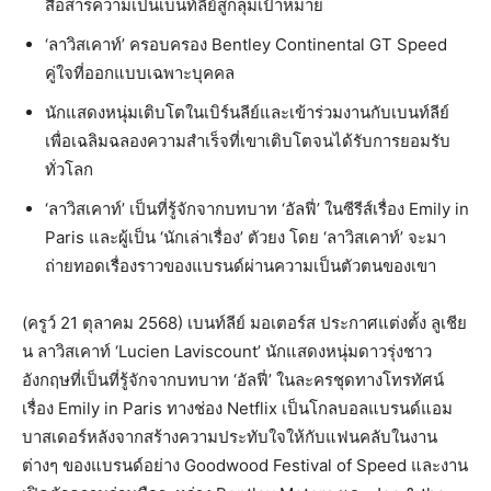
สื่อสารความเป็นเบนท์ลีย์สู่กลุ่มเป้าหมาย
‘ลาวิสเคาท์’ ครอบครอง Bentley Continental GT Speed
คู่ใจ​​ที่ออกแบบเฉพาะบุคคล
นักแสดงหนุ่มเติบโตในเบิร์นลีย์และเข้าร่วมงานกับเบนท์ลีย์
เพื่อเฉลิมฉลองความสำเร็จที่เขาเติบโตจนได้รับการยอมรับ
ทั่วโลก
‘ลาวิสเคาท์’ เป็นที่รู้จักจากบทบาท ‘อัลฟี่’ ในซีรีส์เรื่อง Emily in
Paris และผู้เป็น ‘นักเล่าเรื่อง’ ตัวยง โดย ‘ลาวิสเคาท์’ จะมา
ถ่ายทอดเรื่องราวของแบรนด์ผ่านความเป็นตัวตนของเขา
(ครูว์ 21 ตุลาคม 2568) เบนท์ลีย์ มอเตอร์ส ประกาศแต่งตั้ง ลูเชีย
น ลาวิสเคาท์ ‘Lucien Laviscount’ นักแสดงหนุ่มดาวรุ่งชาว
อังกฤษที่เป็นที่รู้จักจากบทบาท ‘อัลฟี่’ ในละครชุดทางโทรทัศน์
เรื่อง Emily in Paris ทางช่อง Netflix เป็นโกลบอลแบรนด์แอม
บาสเดอร์หลังจากสร้างความประทับใจให้กับแฟนคลับในงาน
ต่างๆ ของแบรนด์อย่าง Goodwood Festival of Speed และงาน