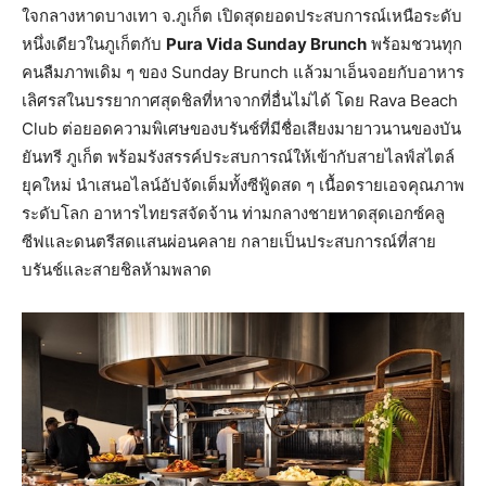
ใจกลางหาดบางเทา จ.ภูเก็ต เปิดสุดยอดประสบการณ์เหนือระดับ
หนึ่งเดียวในภูเก็ตกับ
Pura Vida Sunday Brunch
พร้อมชวนทุก
คนลืมภาพเดิม ๆ ของ Sunday Brunch แล้วมาเอ็นจอยกับอาหาร
เลิศรสในบรรยากาศสุดชิลที่หาจากที่อื่นไม่ได้ โดย Rava Beach
Club ต่อยอดความพิเศษของบรันช์ที่มีชื่อเสียงมายาวนานของบัน
ยันทรี ภูเก็ต พร้อมรังสรรค์ประสบการณ์ให้เข้ากับสายไลฟ์สไตล์
ยุคใหม่ นำเสนอไลน์อัปจัดเต็มทั้งซีฟู้ดสด ๆ เนื้อดรายเอจคุณภาพ
ระดับโลก อาหารไทยรสจัดจ้าน ท่ามกลางชายหาดสุดเอกซ์คลู
ซีฟและดนตรีสดแสนผ่อนคลาย กลายเป็นประสบการณ์ที่สาย
บรันช์และสายชิลห้ามพลาด