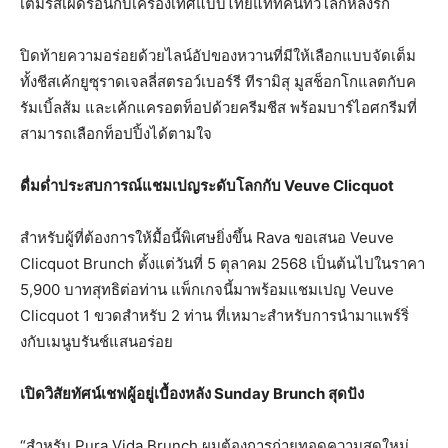
เต็มรสเผ็ดร้อนกับเครื่องเทศแบบไทยแท้ที่คนทั่วโลกหลงรัก
ปิดท้ายความอร่อยด้วยไลน์อัปของหวานที่มีให้เลือกแบบจัดเต็ม
ทั้งชีสเค้กยูซุราดเจลลี่สตรอว์เบอร์รี ทีรามิสุ มูสช็อกโกแลตกับค
รัมเบิ้ลส้ม และเค้กแครอตท็อปด้วยครีมชีส พร้อมบาร์ไอศกรีมที่
สามารถเลือกท็อปปิ้งได้ตามใจ
ดื่มด่ำประสบการณ์แชมเปญระดับโลกกับ
Veuve Clicquot
สำหรับผู้ที่ต้องการให้มื้อนี้พิเศษยิ่งขึ้น Rava ขอเสนอ Veuve
Clicquot Brunch ตั้งแต่วันที่ 5 ตุลาคม 2568 เป็นต้นไปในราคา
5,900 บาทสุทธิต่อท่าน แพ็กเกจนี้มาพร้อมแชมเปญ Veuve
Clicquot 1 ขวดสำหรับ 2 ท่าน ที่เหมาะสำหรับการนำมาแพร์ริ่
งกับเมนูบรันช์แสนอร่อย
เปิดวิสัยทัศน์เชฟผู้อยู่เบื้องหลัง
Sunday Brunch
สุดปัง
“สำหรับ Pura Vida Brunch ผมต้องการถ่ายทอดความสดใหม่