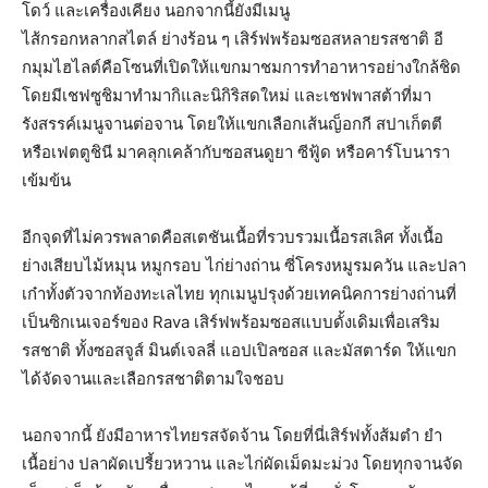
โดว์ และเครื่องเคียง นอกจากนี้ยังมีเมนู
ไส้กรอกหลากสไตล์ ย่างร้อน ๆ เสิร์ฟพร้อมซอสหลายรสชาติ อี
กมุมไฮไลต์คือโซนที่เปิดให้แขกมาชมการทำอาหารอย่างใกล้ชิด
โดยมีเชฟซูชิมาทำมากิและนิกิริสดใหม่ และเชฟพาสต้าที่มา
รังสรรค์เมนูจานต่อจาน โดยให้แขกเลือกเส้นญ็อกกี สปาเก็ตตี
หรือเฟตตูชินี มาคลุกเคล้ากับซอสนดูยา ซีฟู้ด หรือคาร์โบนารา
เข้มข้น
อีกจุดที่ไม่ควรพลาดคือสเตชันเนื้อที่รวบรวมเนื้อรสเลิศ ทั้งเนื้อ
ย่างเสียบไม้หมุน หมูกรอบ ไก่ย่างถ่าน ซี่โครงหมูรมควัน และปลา
เก๋าทั้งตัวจากท้องทะเลไทย ทุกเมนูปรุงด้วยเทคนิคการย่างถ่านที่
เป็นซิกเนเจอร์ของ Rava เสิร์ฟพร้อมซอสแบบดั้งเดิมเพื่อเสริม
รสชาติ ทั้งซอสจูส์ มินต์เจลลี่ แอปเปิลซอส และมัสตาร์ด ให้แขก
ได้จัดจานและเลือกรสชาติตามใจชอบ
นอกจากนี้ ยังมีอาหารไทยรสจัดจ้าน โดยที่นี่เสิร์ฟทั้งส้มตำ ยำ
เนื้อย่าง ปลาผัดเปรี้ยวหวาน และไก่ผัดเม็ดมะม่วง โดยทุกจานจัด