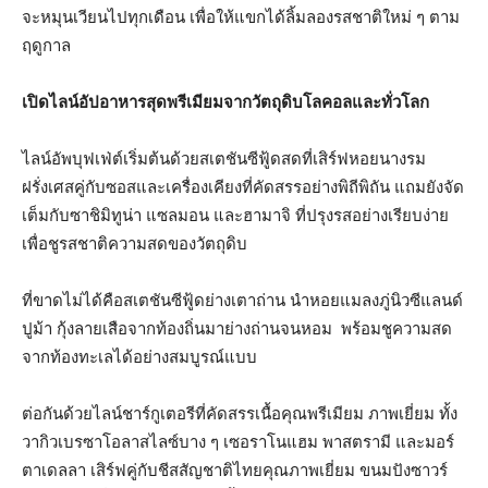
จะหมุนเวียนไปทุกเดือน เพื่อให้แขกได้ลิ้มลองรสชาติใหม่ ๆ ตาม
ฤดูกาล
เปิดไลน์อัปอาหารสุดพรีเมียมจากวัตถุดิบโลคอลและทั่วโลก
ไลน์อัพบุฟเฟ่ต์เริ่มต้นด้วยสเตชันซีฟู้ดสดที่เสิร์ฟหอยนางรม
ฝรั่งเศสคู่กับซอสและเครื่องเคียงที่คัดสรรอย่างพิถีพิถัน แถมยังจัด
เต็มกับซาชิมิทูน่า แซลมอน และฮามาจิ ที่ปรุงรสอย่างเรียบง่าย
เพื่อชูรสชาติความสดของวัตถุดิบ
ที่ขาดไม่ได้คือสเตชันซีฟู้ดย่างเตาถ่าน นำหอยแมลงภู่นิวซีแลนด์
ปูม้า กุ้งลายเสือจากท้องถิ่นมาย่างถ่านจนหอม
พร้อมชูความสด
จากท้องทะเลได้อย่างสมบูรณ์แบบ
ต่อกันด้วยไลน์ชาร์กูเตอรีที่คัดสรรเนื้อคุณพรีเมียม ภาพเยี่ยม ทั้ง
วากิวเบรซาโอลาสไลซ์บาง ๆ เซอราโนแฮม พาสตรามี และมอร์
ตาเดลลา เสิร์ฟคู่กับชีสสัญชาติไทยคุณภาพเยี่ยม ขนมปังซาวร์