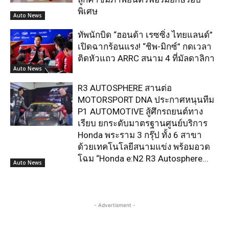
พิเศษ
Auto News
ทัพนักบิด “ฮอนด้า เรซซิ่ง ไทยแลนด์”
เปิดฉากร้อนแรง! “ชิพ-มิกซ์” กดเวลา
ติดหัวแถว ARRC สนาม 4 ที่มัลดาลิกา
Auto News
R3 AUTOSPHERE สานต่อ
MOTORSPORT DNA ประกาศหนุนทีม
P1 AUTOMOTIVE สู้ศึกรถยนต์ทาง
เรียบ ยกระดับมาตรฐานศูนย์บริการ
Honda พระราม 3 กรุ๊ป ทั้ง 6 สาขา
ด้วยเทคโนโลยีสนามแข่ง พร้อมอวด
โฉม “Honda e:N2 R3 Autosphere...
Auto News
- Advertisment -