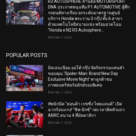
R3 AUTOSPHERE สานต่อ MOTORSPORT
DNA ประกาศหนุนทีม P1 AUTOMOTIVE สู้ศึก
รถยนต์ทางเรียบ ยกระดับมาตรฐานศูนย์
บริการ Honda พระราม 3 กรุ๊ป ทั้ง 6 สาขา
ด้วยเทคโนโลยีสนามแข่ง พร้อมอวดโฉม
“Honda e:N2 R3 Autosphere...
สิงหาคม 7, 2026
POPULAR POSTS
มิลเลนเนียม ออโต้ กรุ๊ป จัดกิจกรรมแทนคำ
ขอบคุณ ‘Spider-Man: Brand New Day
Exclusive Movie Night’ พาลูกค้าชม
ภาพยนตร์ฟอร์มยักษ์รอบพิเศษ
สิงหาคม 7, 2026
ทัพนักบิด “ฮอนด้า เรซซิ่ง ไทยแลนด์” เปิด
ฉากร้อนแรง! “ชิพ-มิกซ์” กดเวลาติดหัวแถว
ARRC สนาม 4 ที่มัลดาลิกา
สิงหาคม 7, 2026