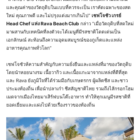
และคุณค่าของวัตถุดิบในแบบที่ควรจะเป็น เราคัดเฉพาะของสด
ใหม่ คุณภาพดี และไม่ปรุงแต่งมากเกินไป”
เชฟโจชัว
เกรย์
Head Chef
แห่ง
Rava Beach Club
กล่าว “เมื่อวัตถุดิบที่สดใหม่
มาผสานกับเทคนิคที่ลงตัวจะได้เมนูที่มีรสชาติโดดเด่นเป็น
เอกลักษณ์ สะท้อนถึงความอุดมสมบูรณ์ของภูเก็ตและแหล่ง
อาหารคุณภาพทั่วโลก”
เชฟโจชัวห้ความสำคัญกับความยั่งยืนและแหล่งที่มาของวัตถุดิบ
โดยนำหอยนางรม เนื้อวากิว และเนื้อแกะมาจากแหล่งที่ดีที่สุด
และ Rava ยังภูมิใจที่ได้ร่วมมือกับเกษตรกร ผู้ผลิตชีส และชาว
ประมงท้องถิ่น เพื่อนำปลาเก๋า ชีสสัญชาติไทย รวมถึงไส้กรอกโฮม
เมดจากเมืองไทยมาเสิร์ฟบนโต๊ะอาหาร ทำให้ทุกเมนูมีรสชาติที่
ยอดเยี่ยมและแฝงไปด้วยเรื่องราวของท้องถิ่น