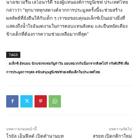
นางเซเวอรีน เลโอนาร์ดี รองผู้แทนองค์การยูนิเซฟ ประเทศไทย
กล่าวว่า “ทุกบาททุกสตางค์จากการประมูลครั้งนี้จะช่วยสร้าง
ผลลัพธ์ที่ยั่งยืนให้กับเด็ก ๆ เราขอขอบคุณอเล็กซ์เป็นอย่างยิ่งที่
แสดงถึงน้ำใจอันงดงามในการตอบแทนสังคม และยืนหยัดเคียง
ข้างเด็กที่ต้องการความช่วยเหลือมากที่สุด”
TAGS
อเล็กซ์ อัลบอน นักแข่งรถฟอร์มูล่าวัน มอบหมวกกันน็อกจากสิงคโปร์ กรังด์ปรีซ์ เพื่อ
การประมูลการกุศล สนับสนุนยูนิเซฟช่วยเหลือเด็กในประเทศไทย
บทความก่อนหน้านี้
บทความถัดไป
โรยัล เอ็นฟีลด์ เปิดตำนานบท
สรยท.เปิดกติกาใหม่