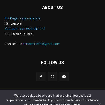
ABOUT US
FB Page : carswaii.com
IG : carswaii
Youtube : carswaii-channel
TEL : 098 586 4591
Contact us:
carswaii.info@gmail.com
FOLLOW US
We use cookies to ensure that we give you the best
Carswaii © Copyright All right reserved
experience on our website. If you continue to use this site we
will assume that you are happy with it.