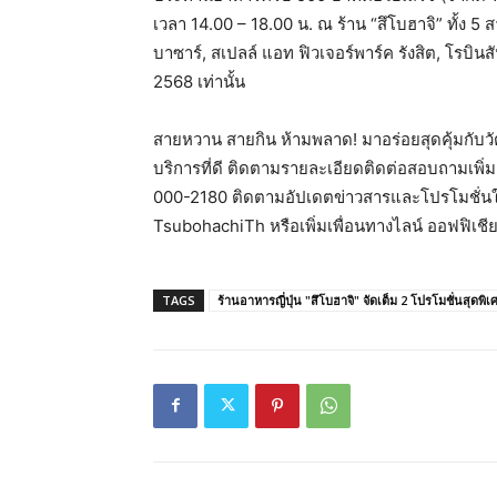
เวลา 14.00 – 18.00 น. ณ ร้าน “สึโบฮาจิ” ทั้ง 5
บาซาร์, สเปลล์ แอท ฟิวเจอร์พาร์ค รังสิต, โรบินส
2568 เท่านั้น
สายหวาน สายกิน ห้ามพลาด! มาอร่อยสุดคุ้มกับวั
บริการที่ดี ติดตามรายละเอียดติดต่อสอบถามเพิ่มเติม
000-2180 ติดตามอัปเดตข่าวสารและโปรโมชั่นใ
TsubohachiTh หรือเพิ่มเพื่อนทางไลน์ ออฟฟิเช
TAGS
ร้านอาหารญี่ปุ่น "สึโบฮาจิ" จัดเต็ม 2 โปรโมชั่นสุ