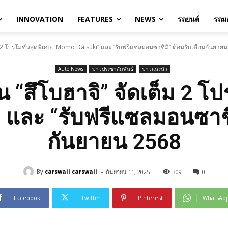
INNOVATION
FEATURES
NEWS
รถยนต์
รถมอ
ต็ม 2 โปรโมชั่นสุดพิเศษ "Momo Daisuki” และ “รับฟรีแซลมอนซาชิมิ” ต้อนรับเดือนกันยาย
Auto News
ข่าวประชาสัมพันธ์
ข่าวแนะนำ
น “สึโบฮาจิ” จัดเต็ม 2 โ
 และ “รับฟรีแซลมอนซาชิม
กันยายน 2568
-
By
carswaii carswaii
กันยายน 11, 2025
309
0
Facebook
Twitter
Pinterest
WhatsAp