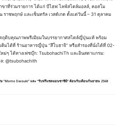
 สาขาที่ร่วมรายการ ได้แก่ บีไฮฟ ไลฟ์สไตล์มอลล์, คอสโม
ัน ราชพฤกษ์ และเซ็นทรัล เวสต์เกต ตั้งแต่วันนี้ – 31 ตุลาคม
ตถุดิบคุณภาพพรีเมียมในบรรยากาศสไตล์ญี่ปุ่นแท้ พร้อม
ได้ที่ ร้านอาหารญี่ปุ่น “สึโบฮาจิ” หรือสำรองที่นั่งได้ที่ 02-
หม่ๆ ได้ทางเฟซบุ๊ก: TsubohachiTh และอินสตาแกรม:
ียล: @tsubohachith
ดพิเศษ "Momo Daisuki” และ “รับฟรีแซลมอนซาชิมิ” ต้อนรับเดือนกันยายน 2568