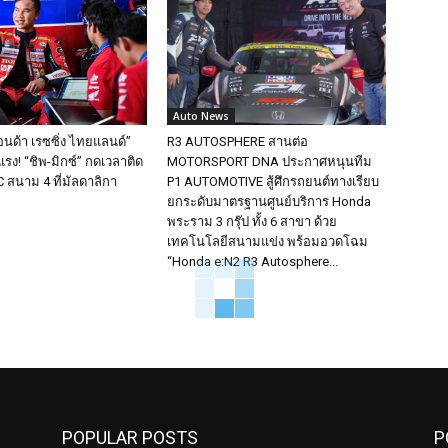
Auto News
อนด้า เรซซิ่ง ไทยแลนด์”
R3 AUTOSPHERE สานต่อ
รง! “ชิพ-มิกซ์” กดเวลาติด
MOTORSPORT DNA ประกาศหนุนทีม
 สนาม 4 ที่มัลดาลิกา
P1 AUTOMOTIVE สู้ศึกรถยนต์ทางเรียบ
ยกระดับมาตรฐานศูนย์บริการ Honda
พระราม 3 กรุ๊ป ทั้ง 6 สาขา ด้วย
เทคโนโลยีสนามแข่ง พร้อมอวดโฉม
“Honda e:N2 R3 Autosphere...
POPULAR POSTS
P