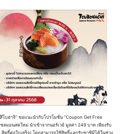
น “สึโบฮาจิ” ขอแนะนำกับโปรโมชั่น “Coupon Get Free
ซลมอนสดใหม่ นำเข้าจากนอร์เวย์ มูลค่า 249 บาท เพียงรับ
ทธิ์ต่อใบเสร็จ) โดยสามารถใช้สิทธิ์แลกรับซาชิมิได้ในช่วง