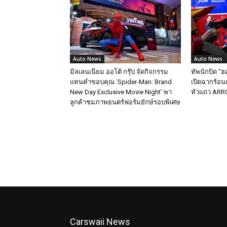
Auto News
Auto News
มิลเลนเนียม ออโต้ กรุ๊ป จัดกิจกรรม
ทัพนักบิด “ฮ
แทนคำขอบคุณ ‘Spider-Man: Brand
เปิดฉากร้อนแ
New Day Exclusive Movie Night’ พา
หัวแถว ARRC
ลูกค้าชมภาพยนตร์ฟอร์มยักษ์รอบพิเศษ
Carswaii News