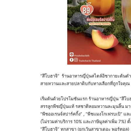
“สึโบฮาจิ”
ร้านอาหารญี่ปุ่นสไตล์อิซากายะต้นต
สายหวานและสายปลาดิบกับทางเลือกที่ถูกใจคุณ 
เริ่มต้นด้วยโปรโมชันแรก ร้านอาหารญี่ปุ่น “สึโบ
สรรลูกพีชญี่ปุ่นแท้ รสชาติหอมหวานละมุนลิ้น มารั
“พีชออเรนจ์สปาร์คกิ้ง” , “พีชแมงโกเฟรบเป้” แ
(ไม่รวมค่าบริการ 10% และภาษีมูลค่าเพิ่ม 7%) ตั้ง
“สึโบฮาจิ” ทุกสาขา (ยกเว้นสาขาเดอะ พอร์ทอล)