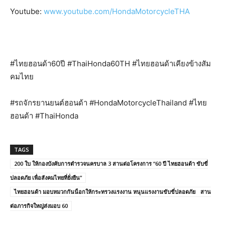
Youtube:
www.youtube.com/HondaMotorcycleTHA
#ไทยฮอนด้า60ปี #ThaiHonda60TH #ไทยฮอนด้าเคียงข้างสัม
คมไทย
#รถจักรยานยนต์ฮอนด้า #HondaMotorcycleThailand #ไทย
ฮอนด้า #ThaiHonda
TAGS
200 ใบ ให้กองบังคับการตำรวจนครบาล 3 สานต่อโครงการ “60 ปี ไทยฮอนด้า ขับขี่
ปลอดภัย เพื่อสังคมไทยที่ยั่งยืน”
ไทยฮอนด้า มอบหมวกกันน็อกให้กระทรวงแรงงาน หนุนแรงงานขับขี่ปลอดภัย สาน
ต่อภารกิจใหญ่ส่งมอบ 60