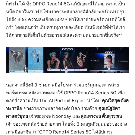
ก็ทำไม่ได้ ซึ่ง OPPO Reno14 5G แก้ปัญหานี้ได้เลย เพราะเป็น
หนึ่งเดียวในสมาร์ตโฟนราคาระดับกลางที่มีกล้องพอร์ตเทรตซูม
ได้ถึง 3.5x ความละเอียด 50MP ทำให้เราถ่ายพอร์ตเทรตที่ใกล้
กว่า โดดเด่นกว่า เก็บครบทุกรายละเอียด เป็นฟีเจอร์ที่ทำให้เรา
ได้ภาพถ่ายที่เต็มไปด้วยอารมณ์และความหมายมากขึ้นจริงๆ”
นอกจากนี้ยังมี 3 ช่างภาพมือโปรมาร่วมแชร์มุมมองการถ่าย
พอร์ตเทรต หลังจากทดลองใช้ OPPO Reno14 Series 5G เพื่อ
ตอกย้ำความเป็น The AI Portrait Expert นำโดย
คุณวิศรุต อังค
ทะวานิช
ช่างถ่ายภาพปลากัดระดับโลก ร่วมด้วย
คุณณัฐธิดา
ศาสตร์ยุทธ
เจ้าของเพจ Noonday และ
คุณทรงพล ตั้นสุวรรณ
เจ้าของเพจถนัดซ้ายถ่ายภาพ โดยทั้ง 3 คนพูดถึงมุมมองของช่าง
ภาพมืออาชีพว่า “OPPO Reno14 Series 5G ได้อัปเกรด