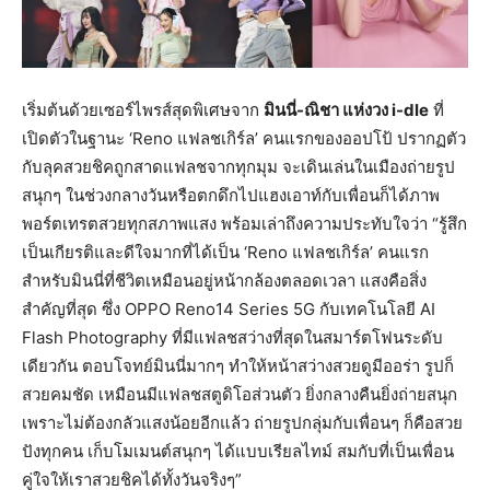
เริ่มต้นด้วยเซอร์ไพรส์สุดพิเศษจาก
มินนี่-ณิชา แห่งวง
i-dle
ที่
เปิดตัวในฐานะ ‘Reno แฟลชเกิร์ล’ คนแรกของออปโป้ ปรากฏตัว
กับลุคสวยชิคถูกสาดแฟลชจากทุกมุม จะเดินเล่นในเมืองถ่ายรูป
สนุกๆ ในช่วงกลางวันหรือตกดึกไปแฮงเอาท์กับเพื่อนก็ได้ภาพ
พอร์ตเทรตสวยทุกสภาพแสง พร้อมเล่าถึงความประทับใจว่า “รู้สึก
เป็นเกียรติและดีใจมากที่ได้เป็น ‘Reno แฟลชเกิร์ล’ คนแรก
สำหรับมินนี่ที่ชีวิตเหมือนอยู่หน้ากล้องตลอดเวลา แสงคือสิ่ง
สำคัญที่สุด ซึ่ง OPPO Reno14 Series 5G กับเทคโนโลยี AI
Flash Photography ที่มีแฟลชสว่างที่สุดในสมาร์ตโฟนระดับ
เดียวกัน ตอบโจทย์มินนี่มากๆ ทำให้หน้าสว่างสวยดูมีออร่า รูปก็
สวยคมชัด เหมือนมีแฟลชสตูดิโอส่วนตัว ยิ่งกลางคืนยิ่งถ่ายสนุก
เพราะไม่ต้องกลัวแสงน้อยอีกแล้ว ถ่ายรูปกลุ่มกับเพื่อนๆ ก็คือสวย
ปังทุกคน เก็บโมเมนต์สนุกๆ ได้แบบเรียลไทม์ สมกับที่เป็นเพื่อน
คู่ใจให้เราสวยชิคได้ทั้งวันจริงๆ”