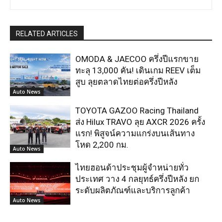
RELATED ARTICLES
OMODA & JAECOO ครึ่งปีแรกขาย
ทะลุ 13,000 คัน! เดินเกม REEV เต็ม
สูบ ลุยตลาดไทยต่อครึ่งปีหลัง
Auto News
TOYOTA GAZOO Racing Thailand
ส่ง Hilux TRAVO ลุย AXCR 2026 ครั้ง
แรก! พิสูจน์ความแกร่งบนเส้นทาง
โหด 2,200 กม.
Auto News
ไทยฮอนด้าประชุมผู้จำหน่ายทั่ว
ประเทศ วาง 4 กลยุทธ์ครึ่งปีหลัง ยก
ระดับผลิตภัณฑ์และบริการลูกค้า
Auto News