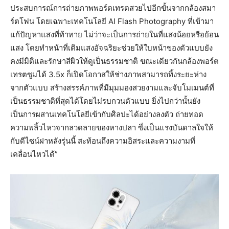
ประสบการณ์การถ่ายภาพพอร์ตเทรตสวยไปอีกขั้นจากกล้องสมา
ร์ตโฟน โดยเฉพาะเทคโนโลยี AI Flash Photography ที่เข้ามา
แก้ปัญหาแสงที่ท้าทาย ไม่ว่าจะเป็นการถ่ายในที่แสงน้อยหรือย้อน
แสง โดยทำหน้าที่เติมแสงอัจฉริยะช่วยให้ใบหน้าของตัวแบบยัง
คงมีมิติและรักษาสีผิวให้ดูเป็นธรรมชาติ ขณะเดียวกันกล้องพอร์ต
เทรตซูมได้ 3.5x ก็เปิดโอกาสให้ช่างภาพสามารถทิ้งระยะห่าง
จากตัวแบบ สร้างสรรค์ภาพที่มีมุมมองสวยงามและจับโมเมนต์ที่
เป็นธรรมชาติที่สุดได้โดยไม่รบกวนตัวแบบ ยิ่งไปกว่านั้นยัง
เป็นการผสานเทคโนโลยีเข้ากับศิลปะได้อย่างลงตัว ถ่ายทอด
ความพลิ้วไหวจากลวดลายของหางปลา ซึ่งเป็นแรงบันดาลใจให้
กับดีไซน์ฝาหลังรุ่นนี้ สะท้อนถึงความอิสระและความงามที่
เคลื่อนไหวได้”