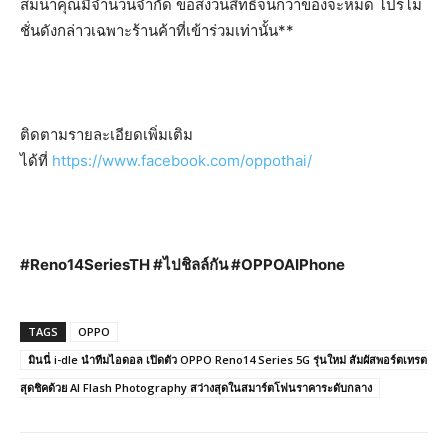
สมนาคุณมีจำนวนจำกัด ขอสงวนสิทธิ์จนกว่าของจะหมด โปรโม
ชั่นดังกล่าวเฉพาะร้านค้าที่เข้าร่วมเท่านั้น**
ติดตามรายละเอียดเพิ่มเติม
ได้ที่
https://www.facebook.com/oppothai/
#Reno14SeriesTH #ไปชิลล์กัน #OPPOAIPhone
TAGS
OPPO
มินนี่ i-dle นำทีมไอดอล เปิดตัว OPPO Reno14 Series 5G รุ่นใหม่ สัมผัสพอร์ตเทรต
สุดชิคด้วย AI Flash Photography สว่างสุดในสมาร์ตโฟนราคาระดับกลาง