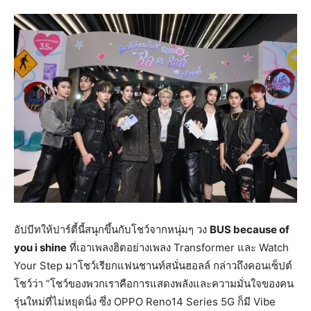
อัปบีทให้ปาร์ตี้นี้สนุกขึ้นกับโชว์จากหนุ่มๆ วง
BUS because of
you i shine
ที่เอาเพลงฮิตอย่างเพลง Transformer และ Watch
Your Step มาโชว์เรียกแฟนชานท์สนั่นฮอลล์ กล่าวถึงคอนเซ็ปต์
โชว์ว่า “โชว์ของพวกเราคือการแสดงพลังและความมั่นใจของคน
รุ่นใหม่ที่ไม่หยุดนิ่ง ซึ่ง OPPO Reno14 Series 5G ก็มี Vibe