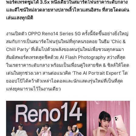
พอร์ตเทรตซูมได้ 3.5x หนึ่งเดียวในสมาร์ตโฟนราคาระดับกลาง
และดีไซน์ใหม่ลวดลายหางปลาพลิ้วไหวแสนอิสระ ที่สวยโดดเด่น
เล่นแสงทุกมิติ
งานเปิดตัว OPPO Reno14 Series 5G ครั้งนี้จัดขึ้นอย่างยิ่งใหญ่
สมกับการเป็นสมาร์ตโฟนรุ่นใหม่ที่ทุกคนรอคอย ในธีม ‘Chic &
Chill Party’ ที่เต็มไปด้วยพลังของคนรุ่นใหม่เพื่อชวนทุกคนมา
สัมผัสพอร์ตเทรตสุดชิคด้วย AI Flash Photography สว่างที่สุด
ในเรตราคาระดับกลาง พร้อมเป็นเพื่อนคู่ใจสายชิค & ชิลล์ให้โดด
เด่นในทุกช่วงเวลา สานต่อแนวคิด ‘The AI Portrait Expert’ โด
ยออปโป้ได้คว้าตัวเหล่าไอดอลและนักแสดงรุ่นใหม่ที่เป็นที่สุด
แห่งยุคมารวมไว้ในงานเดียว