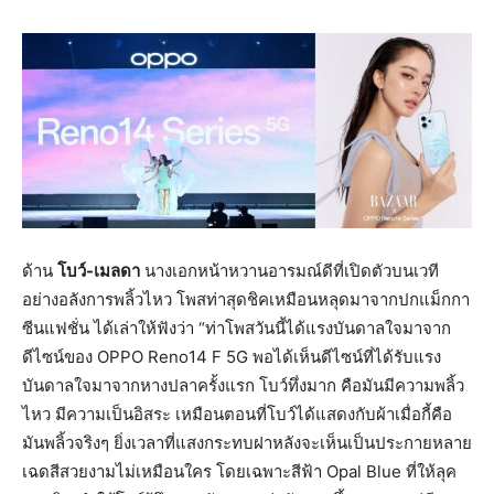
ด้าน
โบว์
-เมลดา
นางเอกหน้าหวานอารมณ์ดีที่เปิดตัวบนเวที
อย่างอลังการพลิ้วไหว โพสท่าสุดชิคเหมือนหลุดมาจากปกแม็กกา
ซีนแฟชั่น ได้เล่าให้ฟังว่า “ท่าโพสวันนี้ได้แรงบันดาลใจมาจาก
ดีไซน์ของ OPPO Reno14 F 5G พอได้เห็นดีไซน์ที่ได้รับแรง
บันดาลใจมาจากหางปลาครั้งแรก โบว์ทึ่งมาก คือมันมีความพลิ้ว
ไหว มีความเป็นอิสระ เหมือนตอนที่โบว์ได้แสดงกับผ้าเมื่อกี้คือ
มันพลิ้วจริงๆ ยิ่งเวลาที่แสงกระทบฝาหลังจะเห็นเป็นประกายหลาย
เฉดสีสวยงามไม่เหมือนใคร โดยเฉพาะสีฟ้า Opal Blue ที่ให้ลุค