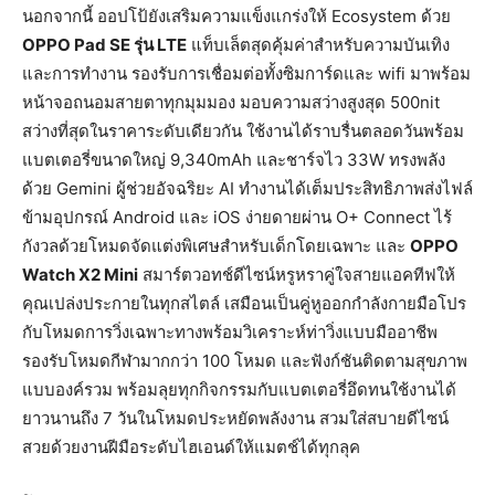
นอกจากนี้ ออปโป้ยังเสริมความแข็งแกร่งให้ Ecosystem ด้วย
OPPO Pad SE รุ่น LTE
แท็บเล็ตสุดคุ้มค่าสำหรับความบันเทิง
และการทำงาน รองรับการเชื่อมต่อทั้งซิมการ์ดและ wifi มาพร้อม
หน้าจอถนอมสายตาทุกมุมมอง มอบความสว่างสูงสุด 500nit
สว่างที่สุดในราคาระดับเดียวกัน ใช้งานได้ราบรื่นตลอดวันพร้อม
แบตเตอรี่ขนาดใหญ่ 9,340mAh และชาร์จไว 33W ทรงพลัง
ด้วย Gemini ผู้ช่วยอัจฉริยะ AI ทำงานได้เต็มประสิทธิภาพส่งไฟล์
ข้ามอุปกรณ์ Android และ iOS ง่ายดายผ่าน O+ Connect ไร้
กังวลด้วยโหมดจัดแต่งพิเศษสำหรับเด็กโดยเฉพาะ และ
OPPO
Watch X2 Mini
สมาร์ตวอทช์ดีไซน์หรูหราคู่ใจสายแอคทีฟให้
คุณเปล่งประกายในทุกสไตล์ เสมือนเป็นคู่หูออกกำลังกายมือโปร
กับโหมดการวิ่งเฉพาะทางพร้อมวิเคราะห์ท่าวิ่งแบบมืออาชีพ
รองรับโหมดกีฬามากกว่า 100 โหมด และฟังก์ชันติดตามสุขภาพ
แบบองค์รวม พร้อมลุยทุกกิจกรรมกับแบตเตอรี่อึดทนใช้งานได้
ยาวนานถึง 7 วันในโหมดประหยัดพลังงาน สวมใส่สบายดีไซน์
สวยด้วยงานฝีมือระดับไฮเอนด์ให้แมตช์ได้ทุกลุค