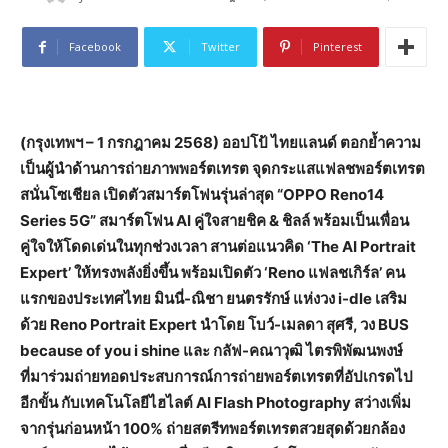
Facebook
Twitter
Pinterest
(กรุงเทพฯ –
1 กรกฎาคม 2568) ออปโป้ ไทยแลนด์ ตอกย้ำความ
เป็นผู้นำด้านการถ่ายภาพพอร์ตเทรต จุดกระแสแฟลชพอร์ตเทรต
สนั่นโซเชียล เปิดตัวสมาร์ตโฟนรุ่นล่าสุด “OPPO Reno14
Series 5G” สมาร์ตโฟน AI คู่ใจสายชิค & ชิลล์ พร้อมเป็นเพื่อน
คู่ใจให้โดดเด่นในทุกช่วงเวลา สานต่อแนวคิด ‘The AI Portrait
Expert’ ให้ทรงพลังยิ่งขึ้น พร้อมเปิดตัว ‘Reno แฟลชเกิร์ล’ คน
แรกของประเทศไทย มินนี่-ณิชา ยนตรรักษ์ แห่งวง i-dle เสริม
ด้วย Reno Portrait Expert นำโดย โบว์-เมลดา สุศรี, วง BUS
because of you i shine และ กลัฟ-คณาวุฒิ ไตรพิพัฒนพงษ์
ที่มาร่วมถ่ายทอดประสบการณ์การถ่ายพอร์ตเทรตที่อัปเกรดไป
อีกขั้น กับเทคโนโลยีไฮไลต์ AI Flash Photography สว่างเพิ่ม
จากรุ่นก่อนหน้า 100% ถ่ายสตรีทพอร์ตเทรตสวยสุดด้วยกล้อง