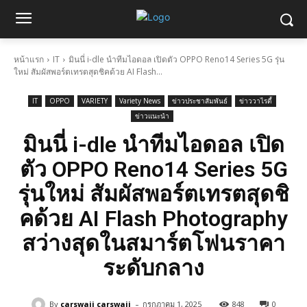
หน้าแรก
IT
มินนี่ i-dle นำทีมไอดอล เปิดตัว OPPO Reno14 Series 5G รุ่น
ใหม่ สัมผัสพอร์ตเทรตสุดชิคด้วย AI Flash...
IT
OPPO
VARIETY
Variety News
ข่าวประชาสัมพันธ์
ข่าววาไรตี้
ข่าวแนะนำ
มินนี่ i-dle นำทีมไอดอล เปิด
ตัว OPPO Reno14 Series 5G
รุ่นใหม่ สัมผัสพอร์ตเทรตสุดชิ
คด้วย AI Flash Photography
สว่างสุดในสมาร์ตโฟนราคา
ระดับกลาง
-
By
carswaii carswaii
กรกฎาคม 1, 2025
848
0