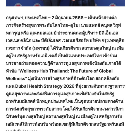
กรุงเทพฯ
,
ประเทศไทย
– 2
มิถุนายน
2568 –
เดินหน้าสานต่อ
ภารกิจสร้างสุขภาพระดับโลกไทย
–
ดูไบ
!
นายแพทย์
ตนุพล
วิรุฬ
หการุญ
หรือ
คุณหมอแอมป์
ประธานคณะผู้บริหาร
บีดีเอ็มเอส
เวลเนส
คลินิก
และ
บีดีเอ็มเอส
เวลเนส
รีสอร์ท
บริษัท
กรุงเทพดุสิต
เวชการ
จำกัด
(
มหาชน
)
ได้รับเกียรติจาก
สถานกงสุลใหญ่
ณ
เมือ
งดูไบ
สหรัฐอาหรับเอมิเรตส์
เป็นตัวแทนประเทศไทย
เข้าร่วม
บรรยายถ่ายทอดความรู้ด้านการดูแลสุขภาพเชิงป้องกัน
ภายใต้
หัวข้อ
“Wellness Hub Thailand: The Future of Global
Wellness”
มุ่งเน้นการสร้างสุขภาพที่ดีระดับโลก
สอดคล้องกับ
แผน
Dubai Health Strategy 2026
ที่มุ่งยกระดับมาตรฐานการ
ดูแลสุขภาพและส่งเสริมการดูแลสุขภาพเชิงป้องกันในสหรัฐ
อาหรับเอมิเรตส์
ปักหมุดประเทศไทยเป็นจุดหมายปลายทางด้าน
การส่งเสริมสุขภาพระดับสากล
โดยได้รับเกียรติจากนางสาวนิภา
นิรันดร์นุต
กงสุลใหญ่
สถานกงสุลใหญ่
ณ
เมืองดูไบ
สหรัฐอาหรับ
เอมิเรตส์ให้การต้อนรับ
พร้อมแขกผู้มีเกียรติจากสหรัฐอาหรับเอมิ