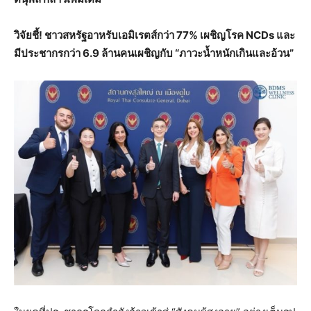
วิจัยชี้
!
ชาวสหรัฐอาหรับเอมิเรตส์กว่า
77%
เผชิญโรค
NCDs
และ
มีประชากรกว่า
6.9
ล้านคนเผชิญกับ
“
ภาวะน้ำหนักเกินและอ้วน
”