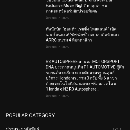
Exclusive Movie Night’ พาลูกค้าชม
ภาพยนตร์ฟอร์มยักษ์รอบพิเศษ
สิงหาคม 7, 2026
ทัพนักบิด “ฮอนด้า เรซซิ่ง ไทยแลนด์” เปิด
ฉากร้อนแรง! “ชิพ-มิกซ์” กดเวลาติดหัวแถว
ARRC สนาม 4 ที่มัลดาลิกา
สิงหาคม 7, 2026
R3 AUTOSPHERE สานต่อ MOTORSPORT
DNA ประกาศหนุนทีม P1 AUTOMOTIVE สู้ศึก
รถยนต์ทางเรียบ ยกระดับมาตรฐานศูนย์
บริการ Honda พระราม 3 กรุ๊ป ทั้ง 6 สาขา
ด้วยเทคโนโลยีสนามแข่ง พร้อมอวดโฉม
“Honda e:N2 R3 Autosphere...
สิงหาคม 7, 2026
POPULAR CATEGORY
ข่าวประชาสัมพันธ์
3713