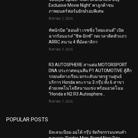
Exclusive Movie Night’ พาลูกค้าชม
ภาพยนตร์ฟอร์มยักษ์รอบพิเศษ
สิงหาคม 7, 2026
ทัพนักบิด “ฮอนด้า เรซซิ่ง ไทยแลนด์” เปิด
ฉากร้อนแรง! “ชิพ-มิกซ์” กดเวลาติดหัวแถว
ARRC สนาม 4 ที่มัลดาลิกา
สิงหาคม 7, 2026
R3 AUTOSPHERE สานต่อ MOTORSPORT
DNA ประกาศหนุนทีม P1 AUTOMOTIVE สู้ศึก
รถยนต์ทางเรียบ ยกระดับมาตรฐานศูนย์
บริการ Honda พระราม 3 กรุ๊ป ทั้ง 6 สาขา
ด้วยเทคโนโลยีสนามแข่ง พร้อมอวดโฉม
“Honda e:N2 R3 Autosphere...
สิงหาคม 7, 2026
POPULAR POSTS
มิลเลนเนียม ออโต้ กรุ๊ป จัดกิจกรรมแทนคำ
ขอบคุณ ‘Spider-Man: Brand New Day