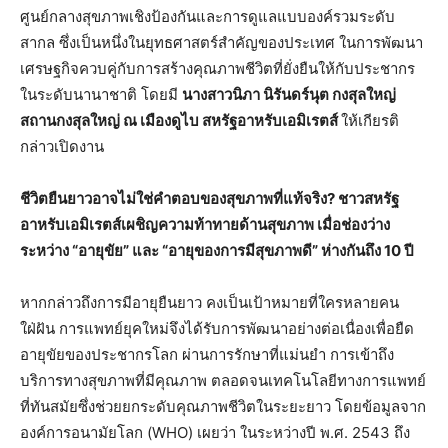
ศูนย์กลางสุขภาพเชิงป้องกันและการดูแลแบบองค์รวมระดับ
สากล ซึ่งเป็นหนึ่งในยุทธศาสตร์สำคัญของประเทศ ในการพัฒนา
เศรษฐกิจควบคู่กับการสร้างคุณภาพชีวิตที่ยั่งยืนให้กับประชากร
ในระดับนานาชาติ โดยมี
นางสาวนิภา
นิรันดร์นุต
กงสุลใหญ่
สถานกงสุลใหญ่
ณ
เมืองดูไบ
สหรัฐอาหรับเอมิเรตส์
ให้เกียรติ
กล่าวเปิดงาน
ชีวิตยืนยาวอาจไม่ใช่คำตอบของสุขภาพที่แท้จริง
?
ชาวสหรัฐ
อาหรับเอมิเรตส์เผชิญความท้าทายด้านสุขภาพ
เมื่อช่องว่าง
ระหว่าง
“
อายุขัย
”
และ
“
อายุของการมีสุขภาพดี
”
ห่างกันถึง
10
ปี
หากกล่าวถึงการมีอายุยืนยาว คงเป็นเป้าหมายที่ใครหลายคน
ใฝ่ฝัน การแพทย์ยุคใหม่จึงได้รับการพัฒนาอย่างต่อเนื่องเพื่อยืด
อายุขัยของประชากรโลก ผ่านการรักษาที่แม่นยำ การเข้าถึง
บริการทางสุขภาพที่มีคุณภาพ ตลอดจนเทคโนโลยีทางการแพทย์
ที่ทันสมัยซึ่งช่วยยกระดับคุณภาพชีวิตในระยะยาว โดยข้อมูลจาก
องค์การอนามัยโลก (WHO) เผยว่า ในระหว่างปี พ.ศ. 2543 ถึง