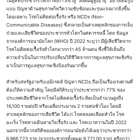
ในยุคที่ประชากรโลกกำลังก้าวเข้าสู่ “สังคมผู้สูงอายุ” อย่างเต็มรูป
แบบ ปัญหาด้านสุขภาพก็ทวีความซับซ้อนและรุนแรงมากยิ่งขึ้น
โดยเฉพาะ โรคไม่ติดต่อเรื้อรัง หรือ NCDs (Non-
Communicable Diseases) ซึ่งกลายเป็นสาเหตุหลักของการเจ็บ
ป่วยและเสียชีวิตของประชากรทั่วโลกในศตวรรษนี้ โดย ข้อมูล
จากองค์การอนามัยโลก (WHO) ปี 2022 ระบุว่า มีผู้เสียชีวิตจาก
โรคไม่ติดต่อเรื้อรังทั่วโลกมากกว่า 45 ล้านคน ซึ่งชี้ให้เห็นถึง
ความจำเป็นในการปรับเปลี่ยนวิถีชีวิตจากการดูแลสุขภาพเชิงรับ
มาเป็นการดูแลสุขภาพเชิงป้องกันมากขึ้น
สำหรับสหรัฐอาหรับเอมิเรตส์ ปัญหา NCDs ถือเป็นเรื่องเร่งด่วนที่
ต้องให้ความสำคัญ โดยมีสถิติระบุว่าประชากรกว่า 77% ของ
ประเทศเสียชีวิตจากโรคไม่ติดต่อเรื้อรัง คิดเป็นจำนวนสูงถึง
16,100 รายต่อปี หรือเฉลี่ยประมาณ 2 รายต่อชั่วโมง โดยมี
สาเหตุหลักของการเสียชีวิต ได้แก่ โรคหลอดเลือดหัวใจ โรค
มะเร็ง โรคทางเดินหายใจเรื้อรัง และ โรคเบาหวานในปี 2022
นอกจากนี้จากสถิติขององค์การอนามัยยังได้เผยว่าประชากรกว่า
6,966,723 ราย (จากประชากรทั้งหมด 9,771,00 ราย) หรือกว่า