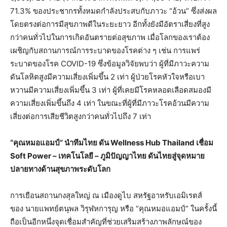
71.3% ของประชากรทั้งหมดกำลังประสบกับภาวะ “อ้วน” ซึ่งส่งผล
โดยตรงต่อการมีสุขภาพดีในระยะยาว อีกทั้งยังมีอัตราเสี่ยงที่สูง
กว่าคนทั่วไปในการเกิดอันตรายต่อสุขภาพ เมื่อโลกของเราต้อง
เผชิญกับสถานการณ์การระบาดของโรคต่าง ๆ เช่น การแพร่
ระบาดของโรค COVID-19 ซึ่งข้อมูลวิจัยพบว่า ผู้ที่มีภาวะความ
ดันโลหิตสูงมีความเสี่ยงเพิ่มขึ้น 2 เท่า ผู้ป่วยโรคหัวใจหรือเบา
หวานมีความเสี่ยงเพิ่มขึ้น 3 เท่า ผู้ที่เคยมีโรคหลอดเลือดสมองมี
ความเสี่ยงเพิ่มขึ้นถึง 4 เท่า ในขณะที่ผู้ที่มีภาวะโรคอ้วนมีความ
เสี่ยงต่อการเสียชีวิตสูงกว่าคนทั่วไปถึง 7 เท่า
“
คุณหมอแอมป์
”
นำทีมไทย
ดัน
Wellness Hub Thailand
เชื่อม
Soft Power –
เทคโนโลยี
–
ภูมิปัญญาไทย
ดันไทยสู่จุดหมาย
ปลายทางด้านสุขภาพระดับโลก
การเยือนสถานกงสุลใหญ่ ณ เมืองดูไบ สหรัฐอาหรับเอมิเรตส์
ของ นายแพทย์ตนุพล วิรุฬหการุญ หรือ “คุณหมอแอมป์” ในครั้งนี้
ถือเป็นอีกหนึ่งจุดเชื่อมสำคัญที่ช่วยเสริมสร้างภาพลักษณ์ของ