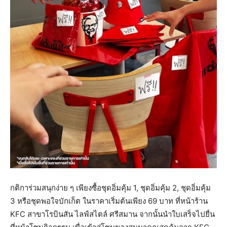
กติการ่วมสนุกง่าย ๆ เพียงซื้อชุดอิ่มคุ้ม 1, ชุดอิ่มคุ้ม 2, ชุดอิ่มคุ้ม
3 หรือชุดพอใจบักเก็ต ในราคาเริ่มต้นเพียง 69 บาท ที่หน้าร้าน
KFC สาขาโรบินสัน ไลฟ์สไตล์ ศรีสมาน จากนั้นนำใบเสร็จไปยื่น