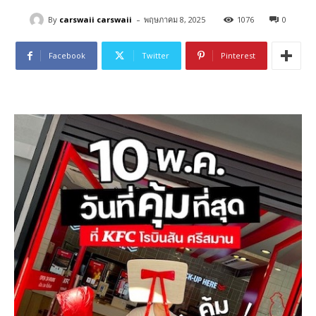
-
By
carswaii carswaii
พฤษภาคม 8, 2025
1076
0
Facebook
Twitter
Pinterest