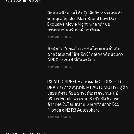
Carswaii News
มิลเลนเนียม ออโต้ กรุ๊ป จัดกิจกรรมแทนคำ
ขอบคุณ ‘Spider-Man: Brand New Day
Exclusive Movie Night’ พาลูกค้าชม
ภาพยนตร์ฟอร์มยักษ์รอบพิเศษ
สิงหาคม 7, 2026
ทัพนักบิด “ฮอนด้า เรซซิ่ง ไทยแลนด์” เปิด
ฉากร้อนแรง! “ชิพ-มิกซ์” กดเวลาติดหัวแถว
ARRC สนาม 4 ที่มัลดาลิกา
สิงหาคม 7, 2026
R3 AUTOSPHERE สานต่อ MOTORSPORT
DNA ประกาศหนุนทีม P1 AUTOMOTIVE สู้ศึก
รถยนต์ทางเรียบ ยกระดับมาตรฐานศูนย์
บริการ Honda พระราม 3 กรุ๊ป ทั้ง 6 สาขา
ด้วยเทคโนโลยีสนามแข่ง พร้อมอวดโฉม
“Honda e:N2 R3 Autosphere...
สิงหาคม 7, 2026