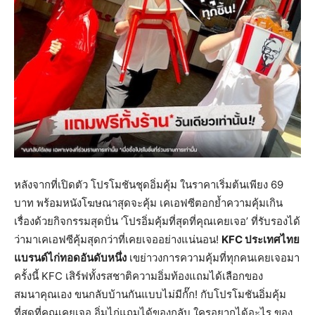
หลังจากที่เปิดตัว โปรโมชันชุดอิ่มคุ้ม ในราคาเริ่มต้นเพียง 69
บาท พร้อมหนังโฆษณาสุดจะคุ้ม เคเอฟซีตอกย้ำความคุ้มเกิน
เรื่องด้วยกิจกรรมสุดปั่น ‘โปรอิ่มคุ้มที่สุดที่คุณเคยเจอ’ ที่รับรองได้
ว่ามาเคเอฟซีคุ้มสุดกว่าที่เคยเจออย่างแน่นอน!
KFC
ประเทศไทย
แบรนด์ไก่ทอดอันดับหนึ่ง
เขย่าวงการความคุ้มที่ทุกคนเคยเจอมา
ครั้งนี้ KFC เสิร์ฟทั้งรสชาติความอิ่มท้องแถมได้เลือกของ
สมนาคุณเอง ขนกลับบ้านกันแบบไม่มีกั๊ก! กับโปรโมชันอิ่มคุ้ม
ที่สุดที่คุณเคยเจอ อิ่มไก่แถมได้ของกลับ ใครอยากได้อะไร ของ