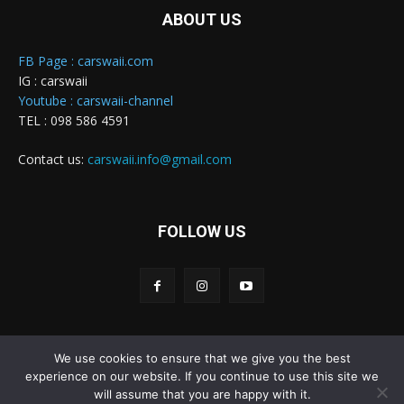
ABOUT US
FB Page : carswaii.com
IG : carswaii
Youtube : carswaii-channel
TEL : 098 586 4591
Contact us:
carswaii.info@gmail.com
FOLLOW US
We use cookies to ensure that we give you the best
Carswaii © Copyright All right reserved
experience on our website. If you continue to use this site we
will assume that you are happy with it.