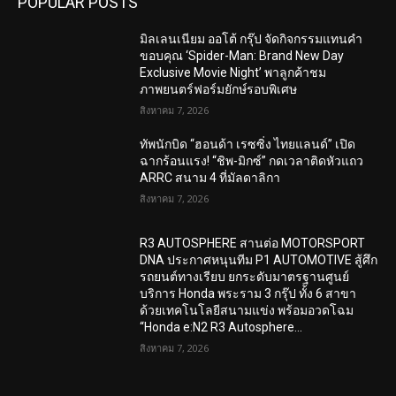
POPULAR POSTS
มิลเลนเนียม ออโต้ กรุ๊ป จัดกิจกรรมแทนคำ
ขอบคุณ ‘Spider-Man: Brand New Day
Exclusive Movie Night’ พาลูกค้าชม
ภาพยนตร์ฟอร์มยักษ์รอบพิเศษ
สิงหาคม 7, 2026
ทัพนักบิด “ฮอนด้า เรซซิ่ง ไทยแลนด์” เปิด
ฉากร้อนแรง! “ชิพ-มิกซ์” กดเวลาติดหัวแถว
ARRC สนาม 4 ที่มัลดาลิกา
สิงหาคม 7, 2026
R3 AUTOSPHERE สานต่อ MOTORSPORT
DNA ประกาศหนุนทีม P1 AUTOMOTIVE สู้ศึก
รถยนต์ทางเรียบ ยกระดับมาตรฐานศูนย์
บริการ Honda พระราม 3 กรุ๊ป ทั้ง 6 สาขา
ด้วยเทคโนโลยีสนามแข่ง พร้อมอวดโฉม
“Honda e:N2 R3 Autosphere...
สิงหาคม 7, 2026