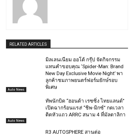
RELATED ARTICLES
มิลเลนเนียม ออโต้ กรุ๊ป จัดกิจกรรม
แทนคำขอบคุณ ‘Spider-Man: Brand
New Day Exclusive Movie Night’ พา
ลูกค้าชมภาพยนตร์ฟอร์มยักษ์รอบ
พิเศษ
Auto News
ทัพนักบิด “ฮอนด้า เรซซิ่ง ไทยแลนด์”
เปิดฉากร้อนแรง! “ชิพ-มิกซ์” กดเวลา
ติดหัวแถว ARRC สนาม 4 ที่มัลดาลิกา
Auto News
R3 AUTOSPHERE สานต่อ