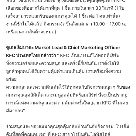
ที่หน้าโซนกิจกรรม เพื่อเข้าสู่โซนของสมนาคุณสุดคุ้มจาก KFC
เลือกของที่อยากได้มากที่สุด 1 ชิ้น ภายในเวลา 30 วินาที (1 ใบ
เสร็จสามารถแลกรับของสมนาคุณได้ 1 ชิ้น ต่อ 1 คนเท่านั้น)
งานนี้ช้าไม่ได้แล้ว! กิจกรรมจัดขึ้นตั้งแต่เวลา 10.00 – 17.00 น.
(หรือจนกว่าสินค้าจะหมด)
ซูเฮล
ลิมบาดะ
Market Lead & Chief Marketing Officer
KFC
ประเทศไทย
กล่าวว่า
“ KFC เป็นแบรนด์ไก่ทอดที่เสิร์ฟ
ทั้งความอร่อยและความสนุก และครั้งนี้ก็เช่นกัน เราตั้งใจให้
ลูกค้าทุกคนได้รับความคุ้มค่าแบบเกินคุ้ม เราเตรียมทั้งความ
อร่อย
ความสนุก และความตื่นเต้นไว้ให้ทุกคนกับกิจกรรมสนุก ๆ รับของ
สมนาคุณสุดลิมิเต็ด และเมนูสุดคุ้มที่พร้อมเสิร์ฟ นี่จะเป็นปรากฎ
การณ์แห่งความสนุกและความคุ้มค่าครั้งใหญ่จาก KFC ที่ไม่เคย
มีมาก่อน”
ร่วมสนุกและของสมนาคุณสุดคุ้มกลับบ้านกันกับกิจกรรม ‘โปรอิ่ม
คุ้มที่สุดที่คุณเคยเจอ’ ที่ KFC สาขาโรบินสัน ไลฟ์สไตล์