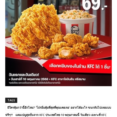
TAGS
มีใครคุ้มกว่านี้อีกไหม? ‘โปรอิ่มคุ้มที่สุดที่คุณเคยเจอ’ อยากได้อะไร ขนกลับไปเลยแบบ
ฟรีๆ!!! แคมเปญสุดปั่นจาก KFC ประเทศไทย 10 พฤษภาคมนี้ วันเดียว เฉพาะที่ KFC