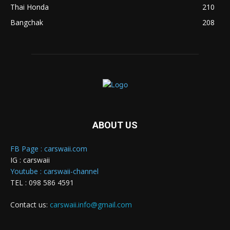
Thai Honda
210
Bangchak
208
ABOUT US
FB Page : carswaii.com
IG : carswaii
Youtube : carswaii-channel
TEL : 098 586 4591
Contact us:
carswaii.info@gmail.com