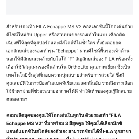
สำหรับรองเท้า FILA Echappe MS V2 คอลเลกชันนี้โดดเด่นด้วย
ดีไซน์ใหม่กับ Upper หรือส่วนบนของรองเท้าในแบบเชือกตัด
เฉียงที่ให้ลุคที่ดูสปอร์ตและมีสไตล์ที่ไม่ซ้ำใคร ทั้งยังต่อยอด
เอกลักษณ์ของรองเท้ารุ่น “Echappe” ผ่านดีไซน์พื้นรองเท้าด้าน
นอกให้มีลักษณะคล้ายกับโลโก้ “F” สัญลักษณ์ของ FILA พร้อมทั้ง
เลือกใช้วัสดุแผ่นรองพื้นด้านใน OrthoLite คุณภาพเยี่ยม ซึ่งเป็น
เทคโนโลยีขั้นสูงที่มอบความนุ่มสบายสำหรับการสวมใส่ ซึ่งมี
คุณสมบัติในการป้องกันแบคทีเรียและลดกลิ่นอับ รวมถึงการเลือก
ใช้ผ้าตาข่ายที่ช่วยระบายอากาศได้ดี ทำให้เท้าของคุณรู้สึกสบาย
ตลอดเวลา
คอมพลีตลุคของคุณให้โดดเด่นในทุกวัน
ด้วยรองเท้า
“FILA
Echappe MS V2”
ที่มาพร้อม
3
สีสุดคูล
ให้คุณได้เลือกมิกซ์
แอนด์แมตช์ในสไตล์ของตัวเอง
สามารถช้อปได้ที่
FILA
ทุกสาขา