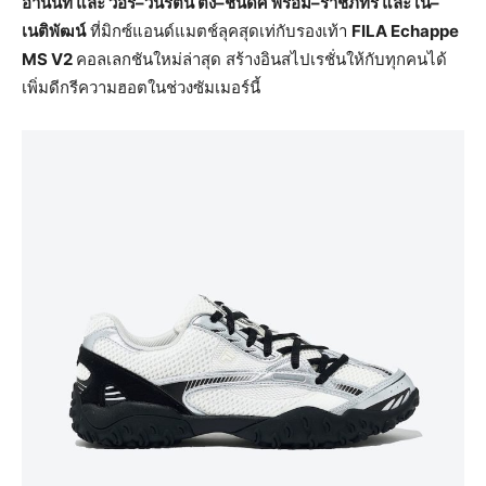
อานันท์
และ
วอร์
–
วนรัตน์
ตั๋ง
–
ชินดิศ
พร้อม
–
ราชภัทร
และ
เน
–
เนติพัฒน์
ที่มิกซ์แอนด์แมตช์ลุคสุดเท่กับรองเท้า
FILA Echappe
MS V2
คอลเลกชันใหม่ล่าสุด สร้างอินสไปเรชั่นให้กับทุกคนได้
เพิ่มดีกรีความฮอตในช่วงซัมเมอร์นี้