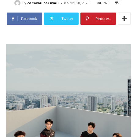
-
By
carswaii carswaii
เมษายน 20, 2025
768
0
Facebook
Twitter
Pinterest