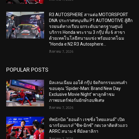
R3 AUTOSPHERE สานต่อ MOTORSPORT
DNA ประกาศหนุนทีม P1 AUTOMOTIVE สู้ศึก
รถยนต์ทางเรียบ ยกระดับมาตรฐานศูนย์
บริการ Honda พระราม 3 กรุ๊ป ทั้ง 6 สาขา
ด้วยเทคโนโลยีสนามแข่ง พร้อมอวดโฉม
“Honda e:N2 R3 Autosphere...
สิงหาคม 7, 2026
POPULAR POSTS
มิลเลนเนียม ออโต้ กรุ๊ป จัดกิจกรรมแทนคำ
ขอบคุณ ‘Spider-Man: Brand New Day
Exclusive Movie Night’ พาลูกค้าชม
ภาพยนตร์ฟอร์มยักษ์รอบพิเศษ
สิงหาคม 7, 2026
ทัพนักบิด “ฮอนด้า เรซซิ่ง ไทยแลนด์” เปิด
ฉากร้อนแรง! “ชิพ-มิกซ์” กดเวลาติดหัวแถว
ARRC สนาม 4 ที่มัลดาลิกา
สิงหาคม 7, 2026