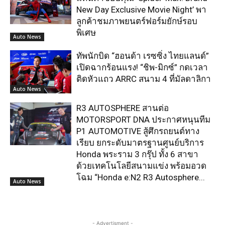
New Day Exclusive Movie Night’ พา
ลูกค้าชมภาพยนตร์ฟอร์มยักษ์รอบ
พิเศษ
Auto News
ทัพนักบิด “ฮอนด้า เรซซิ่ง ไทยแลนด์”
เปิดฉากร้อนแรง! “ชิพ-มิกซ์” กดเวลา
ติดหัวแถว ARRC สนาม 4 ที่มัลดาลิกา
Auto News
R3 AUTOSPHERE สานต่อ
MOTORSPORT DNA ประกาศหนุนทีม
P1 AUTOMOTIVE สู้ศึกรถยนต์ทาง
เรียบ ยกระดับมาตรฐานศูนย์บริการ
Honda พระราม 3 กรุ๊ป ทั้ง 6 สาขา
ด้วยเทคโนโลยีสนามแข่ง พร้อมอวด
โฉม “Honda e:N2 R3 Autosphere...
Auto News
- Advertisment -