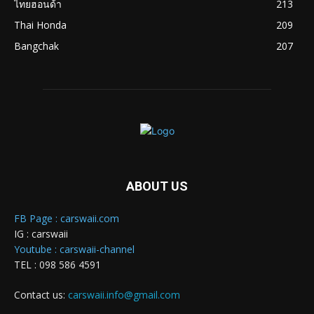
ไทยฮอนด้า
213
Thai Honda
209
Bangchak
207
ABOUT US
FB Page : carswaii.com
IG : carswaii
Youtube : carswaii-channel
TEL : 098 586 4591
Contact us:
carswaii.info@gmail.com