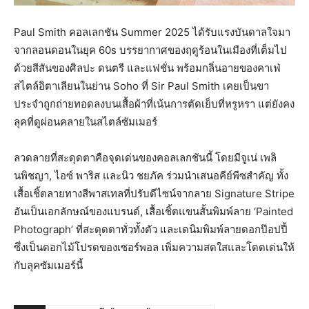
Paul Smith คอลเลกชัน Summer 2025 ได้รับแรงบันดาลใจมา
จากลอนดอนในยุค 60s บรรยากาศของฤดูร้อนในเมืองที่เต็มไป
ด้วยสีสันของศิลปะ ดนตรี และแฟชั่น พร้อมกลิ่นอายของคาเฟ่
สไตล์อิตาเลียนในย่าน Soho ที่ Sir Paul Smith เคยเป็นขา
ประจำถูกถ่ายทอดลงบนเสื้อผ้าที่เน้นการตัดเย็บที่หรูหรา แต่ยังคง
ลุคที่ดูผ่อนคลายในสไตล์ซัมเมอร์
ลวดลายที่สะดุดตาคือจุดเด่นของคอลเลกชันนี้ โดยมีจูเน่ เพลิ
นพิชญา, ไอซ์ พาริส และนิว ชยภัค ร่วมนำเสนอคีย์พีซสำคัญ ทั้ง
เสื้อเชิ้ตลายทางสีพาสเทลที่ปรับดีไซน์จากลาย Signature Stripe
อันเป็นเอกลักษณ์ของแบรนด์, เสื้อเชิ้ตแขนสั้นพิมพ์ลาย ‘Painted
Photograph’ ที่สะดุดตาทั่วทั้งตัว และเดนิมพิมพ์ลายดอกป๊อปปี้
ซึ่งเป็นดอกไม้โปรดของเซอร์พอล เพิ่มความสดใสและโดดเด่นให้
กับลุคซัมเมอร์นี้