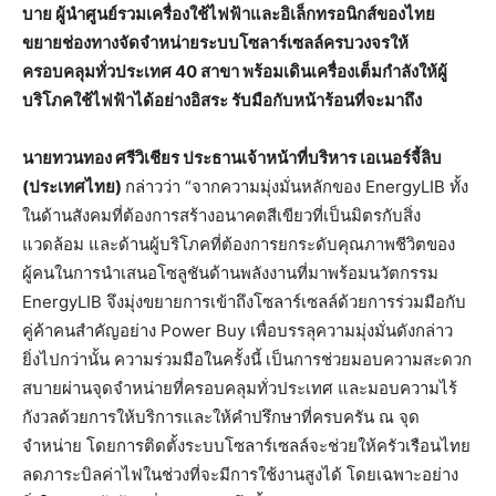
บาย
ผู้นำศูนย์รวมเครื่องใช้ไฟฟ้าและอิเล็กทรอนิกส์ของไทย
ขยายช่องทางจัดจำหน่ายระบบโซลาร์เซลล์ครบวงจรให้
ครอบคลุมทั่วประเทศ
40
สาขา
พร้อมเดินเครื่องเต็มกำลังให้ผู้
บริโภคใช้ไฟฟ้าได้อย่างอิสระ
รับมือกับหน้าร้อนที่จะมาถึง
นายทวนทอง
ศรีวิเชียร
ประธานเจ้าหน้าที่บริหาร
เอเนอร์จี้ลิบ
(
ประเทศไทย
)
กล่าวว่า “จากความมุ่งมั่นหลักของ EnergyLIB ทั้ง
ในด้านสังคมที่ต้องการสร้างอนาคตสีเขียวที่เป็นมิตรกับสิ่ง
แวดล้อม และด้านผู้บริโภคที่ต้องการยกระดับคุณภาพชีวิตของ
ผู้คนในการนำเสนอโซลูชันด้านพลังงานที่มาพร้อมนวัตกรรม
EnergyLIB จึงมุ่งขยายการเข้าถึงโซลาร์เซลล์ด้วยการร่วมมือกับ
คู่ค้าคนสำคัญอย่าง Power Buy เพื่อบรรลุความมุ่งมั่นดังกล่าว
ยิ่งไปกว่านั้น ความร่วมมือในครั้งนี้ เป็นการช่วยมอบความสะดวก
สบายผ่านจุดจำหน่ายที่ครอบคลุมทั่วประเทศ และมอบความไร้
กังวลด้วยการให้บริการและให้คำปรึกษาที่ครบครัน ณ จุด
จำหน่าย โดยการติดตั้งระบบโซลาร์เซลล์จะช่วยให้ครัวเรือนไทย
ลดภาระบิลค่าไฟในช่วงที่จะมีการใช้งานสูงได้ โดยเฉพาะอย่าง