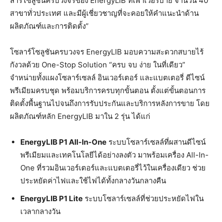
ลาร์โซลูชันครบวงจรของ EnergyLIB ที่เพาเวอร์บาย จำนวน 40
สาขาทั่วประเทศ และมีผู้เชี่ยวชาญที่จะคอยให้คำแนะนำด้าน
ผลิตภัณฑ์และการติดตั้ง”
โซลาร์โซลูชันครบวงจร EnergyLIB มอบความสะดวกสบายไร้
กังวลด้วย One-Stop Solution “ครบ จบ ง่าย ในที่เดียว”
จำหน่ายทั้งแผงโซลาร์เซลล์ อินเวอร์เตอร์ และแบตเตอรี่ ดีไซน์
พรีเมียมครบชุด พร้อมบริการครบทุกขั้นตอน ตั้งแต่ขั้นตอนการ
ติดตั้งพื้นฐานไปจนถึงการรับประกันและบริการหลังการขาย โดย
ผลิตภัณฑ์หลัก EnergyLIB มาใน 2 รุ่น ได้แก่
EnergyLIB P1 All-In-One
ระบบโซลาร์เซลล์ที่ผสานดีไซน์
พรีเมียมและเทคโนโลยีได้อย่างลงตัว มาพร้อมเครื่อง All-In-
One ที่รวมอินเวอร์เตอร์และแบตเตอรี่ไว้ในเครื่องเดียว ช่วย
ประหยัดค่าไฟและใช้ไฟได้ทั้งกลางวันกลางคืน
EnergyLIB P1 Lite
ระบบโซลาร์เซลล์ที่ช่วยประหยัดไฟใน
เวลากลางวัน