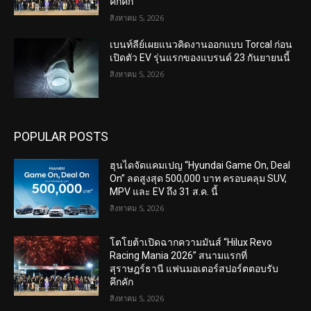
คึกคัก
สิงหาคม 5, 2026
เบนท์ลีย์เผยแนวคิดงานออกแบบ Torcal ก่อน
เปิดตัว EV รุ่นแรกของแบรนด์ 23 กันยายนนี้
สิงหาคม 5, 2026
POPULAR POSTS
ฮุนไดจัดแคมเปญ “Hyundai Game On, Deal
On” ลดสูงสุด 500,000 บาท ครอบคลุม SUV,
MPV และ EV ถึง 31 ส.ค. นี้
สิงหาคม 5, 2026
โตโยต้าเปิดฉากความมันส์ “Hilux Revo
Racing Mania 2026” สนามแรกที่
สุราษฎร์ธานี แฟนมอเตอร์สปอร์ตตอบรับ
คึกคัก
สิงหาคม 5, 2026