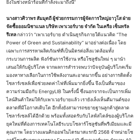
ยิ่งในช่วงหน้าร้อนที่กำลังจะมาถึงนี้”
นางสาวศิวาพร
สัมมุตถี
ผู้ช่วยกรรมการผู้จัดการใหญ่อาวุโส
ฝ่าย
จัดซื้อออมนิชาแนล
บริษัท
เพาเวอร์บาย
จำกัด
ในเครือ
เซ็นทรัล
รีเทล
กล่าวว่า “เพาเวอร์บาย ดำเนินธุรกิจภายใต้แนวคิด “The
Power of Green and Sustainability” มาอย่างต่อเนื่อง โดย
เฉพาะการสรรหาผลิตภัณฑ์ที่เป็นมิตรต่อสิ่งแวดล้อมทั้ง
กระบวนการผลิต ฟังก์ชันการใช้งาน หรือโซลูชันใหม่ ๆ มานำ
เสนอให้กับผู้บริโภค จากผลการสำรวจพบว่าปัจจุบันผู้บริโภคเริ่ม
มองหาทางเลือกในการใช้พลังงานสะอาดมากขึ้น อย่างการติดตั้ง
โซลาร์เซลล์เพื่อช่วยลดค่าไฟที่เพิ่มมากยิ่งขึ้น จึงเป็นที่มาของ
ความร่วมมือกับ EnergyLIB ในครั้งนี้ ซึ่งนอกจากจะเป็นการเพิ่ม
ไลน์สินค้าใหม่ให้กับเพาเวอร์บายแล้ว เรายังเล็งเห็นดีมานด์ของ
ตลาดที่มีโอกาสเติบโต อีกทั้งยังสามารถขยายฐานลูกค้าสู่ตลาด
โซลาร์เซลล์ได้อีกด้วย พร้อมทั้งสอดรับกับไลฟ์สไตล์ของผู้บริโภค
ยุคใหม่ที่ต้องการเทคโนโลยีระบบโซลาร์โซลูชันที่พรีเมียมและมี
คุณภาพ โดยวางแผนคิกออฟในไตรมาสแรกปี 2568 จำหน่ายโซ