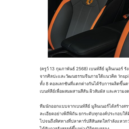
(ครูว์ 13 กุมภาพันธ์ 2568) เบนท์ลีย์ มูลินเนอร
จากศิลปะและวัฒนธรรมจีนภายใต้แนวคิด ‘Inspir
ทั้ง 8 คอลเลกชันที่แตกต่างกันได้รับการผลิตขึ้น
เบนท์ลีย์เพื่อผสมผสานสีสัน ผิวสัมผัส และค
ทีมนักออกแบบจากเบนท์ลีย์ มูลินเนอร์ได้สร้างสร
ละเอียดอย่างพิถีพิถัน ยกระดับทุกองค์ประกอบให
ไปจนถึงทิศทางที่ปลาคาร์ปสีสันสดใสกำลังแหวกว่
ได้รับการรังสรรค์ขึ้นอย่างวิจิตรบรรจง