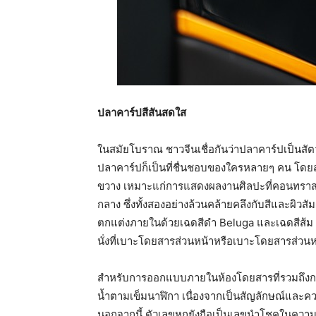
ปลาคาร์ปสีสันสดใส
ในสมัยโบราณ ชาวจีนเชื่อกันว่าปลาคาร์ปเป็นสั
ปลาคาร์ปก็เป็นที่ชื่นชอบของใครหลายๆ คน โดยสำห
ขวาง เหมาะแก่การแสดงผลงานศิลปะที่คอนทราสต
กลาง ซึ่งทั้งสองอย่างล้วนคล้ายคลึงกับสีและผิ
ตกแต่งภายในด้วยเฉดสีดำ Beluga และเฉดสีส้ม 
นั่งที่เบาะโดยสารส่วนหน้าหรือเบาะโดยสารส่วนห
สำหรับการออกแบบภายในห้องโดยสารที่รวมถึงก
น้ำตามเข็มนาฬิกา เนื่องจากเป็นสัญลักษณ์และค
นอกจากนี้ ตัวเลขหกยังถือเป็นเลขนำโชคในความเ