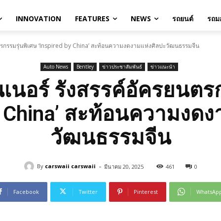
INNOVATION
FEATURES
NEWS
รถยนต์
รถมอ
รยนตรกรรมรุ่นพิเศษ ‘Inspired by China’ สะท้อนความงดงามแห่งศิลปะวัฒนธรรมจีน
Auto News
Bentley
ข่าวประชาสัมพันธ์
ข่าวแนะนำ
ลินเนอร์ รังสรรค์อัครยนตร
by China’ สะท้อนความงดง
วัฒนธรรมจีน
-
By
carswaii carswaii
มีนาคม 20, 2025
461
0
Facebook
Twitter
Pinterest
WhatsAp