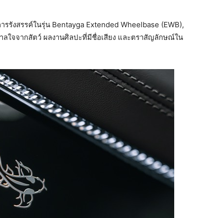
บการรังสรรค์ในรุ่น Bentayga Extended Wheelbase (EWB),
ลใจจากสัตว์ ผลงานศิลปะที่มีชื่อเสียง และตราสัญลักษณ์ใน