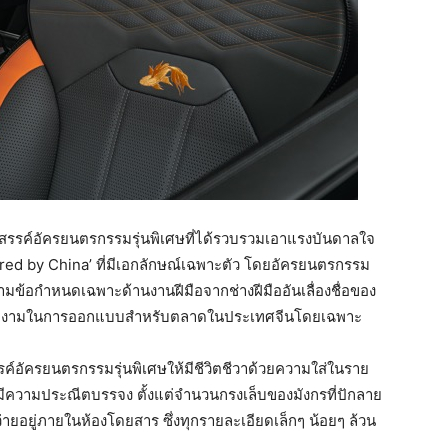
์ รังสรรค์อัครยนตรกรรมรุ่นพิเศษที่ได้รวบรวมเอาแรงบันดาลใจ
ed by China’ ที่มีเอกลักษณ์เฉพาะตัว โดยอัครยนตรกรรม
ตามข้อกำหนดเฉพาะด้านงานฝีมือจากช่างฝีมืออันเลื่องชื่อของ
วามงดงามในการออกแบบสำหรับตลาดในประเทศจีนโดยเฉพาะ
รค์อัครยนตรกรรมรุ่นพิเศษให้มีชีวิตชีวาด้วยความใส่ในราย
้มีความประณีตบรรจง ตั้งแต่จำนวนกรงเล็บของมังกรที่ปักลาย
ายอยู่ภายในห้องโดยสาร ซึ่งทุกรายละเอียดเล็กๆ น้อยๆ ล้วน