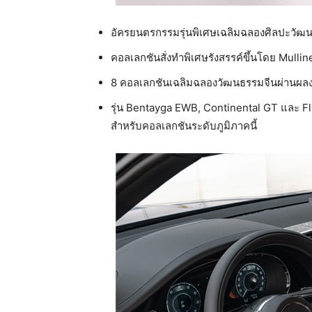
อัครยนตรกรรมรุ่นพิเศษเฉลิมฉลองศิลปะวัฒน
คอลเลกชันสั่งทำพิเศษรังสรรค์ขึ้นโดย Mulli
8 คอลเลกชันเฉลิมฉลองวัฒนธรรมจีนผ่านผลงาน
รุ่น Bentayga EWB, Continental GT และ Fly
สำหรับคอลเลกชันระดับภูมิภาคนี้