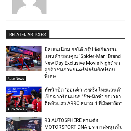
RELATED ARTICLES
มิลเลนเนียม ออโต้ กรุ๊ป จัดกิจกรรม
แทนคำขอบคุณ ‘Spider-Man: Brand
New Day Exclusive Movie Night’ พา
ลูกค้าชมภาพยนตร์ฟอร์มยักษ์รอบ
พิเศษ
Auto News
ทัพนักบิด “ฮอนด้า เรซซิ่ง ไทยแลนด์”
เปิดฉากร้อนแรง! “ชิพ-มิกซ์” กดเวลา
ติดหัวแถว ARRC สนาม 4 ที่มัลดาลิกา
Auto News
R3 AUTOSPHERE สานต่อ
MOTORSPORT DNA ประกาศหนุนทีม