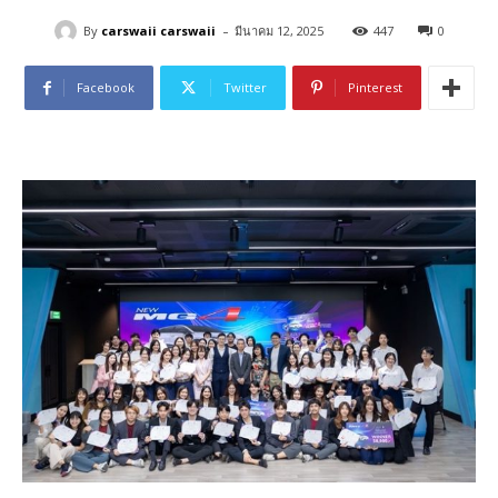
-
By
carswaii carswaii
มีนาคม 12, 2025
447
0
Facebook
Twitter
Pinterest