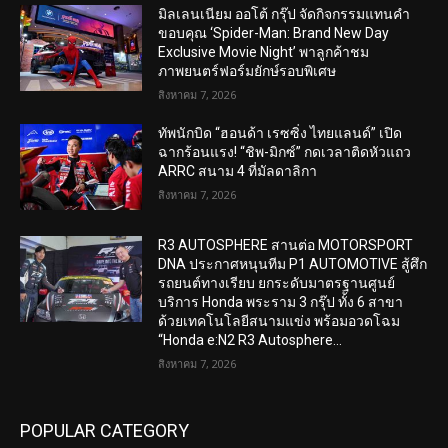
มิลเลนเนียม ออโต้ กรุ๊ป จัดกิจกรรมแทนคำ
ขอบคุณ ‘Spider-Man: Brand New Day
Exclusive Movie Night’ พาลูกค้าชม
ภาพยนตร์ฟอร์มยักษ์รอบพิเศษ
สิงหาคม 7, 2026
ทัพนักบิด “ฮอนด้า เรซซิ่ง ไทยแลนด์” เปิด
ฉากร้อนแรง! “ชิพ-มิกซ์” กดเวลาติดหัวแถว
ARRC สนาม 4 ที่มัลดาลิกา
สิงหาคม 7, 2026
R3 AUTOSPHERE สานต่อ MOTORSPORT
DNA ประกาศหนุนทีม P1 AUTOMOTIVE สู้ศึก
รถยนต์ทางเรียบ ยกระดับมาตรฐานศูนย์
บริการ Honda พระราม 3 กรุ๊ป ทั้ง 6 สาขา
ด้วยเทคโนโลยีสนามแข่ง พร้อมอวดโฉม
“Honda e:N2 R3 Autosphere...
สิงหาคม 7, 2026
POPULAR CATEGORY