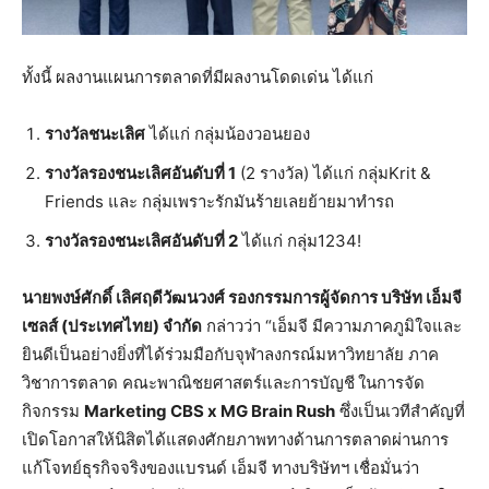
ทั้งนี้ ผลงานแผนการตลาดที่มีผลงานโดดเด่น ได้แก่
รางวัลชนะเลิศ
ได้แก่ กลุ่มน้องวอนยอง
รางวัลรองชนะเลิศอันดับที่
1
(2 รางวัล) ได้แก่ กลุ่มKrit &
Friends และ กลุ่มเพราะรักมันร้ายเลยย้ายมาทำรถ
รางวัลรองชนะเลิศอันดับที่
2
ได้แก่ กลุ่ม1234!
นายพงษ์ศักดิ์
เลิศฤดีวัฒนวงศ์
รองกรรมการผู้จัดการ
บริษัท
เอ็มจี
เซลส์
(
ประเทศไทย
)
จำกัด
กล่าวว่า “เอ็มจี มีความภาคภูมิใจและ
ยินดีเป็นอย่างยิ่งที่ได้ร่วมมือกับจุฬาลงกรณ์มหาวิทยาลัย ภาค
วิชาการตลาด คณะพาณิชยศาสตร์และการบัญชี
ในการจัด
กิจกรรม
Marketing CBS x MG Brain Rush
ซึ่งเป็นเวทีสำคัญที่
เปิดโอกาสให้นิสิตได้แสดงศักยภาพทางด้านการตลาดผ่านการ
แก้โจทย์ธุรกิจจริงของแบรนด์ เอ็มจี ทางบริษัทฯ เชื่อมั่นว่า