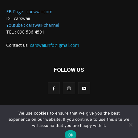
FB Page : carswaii.com
IG : carswaii
Youtube : carswaii-channel
TEL : 098 586 4591
Contact us:
carswaii.info@gmail.com
FOLLOW US
We use cookies to ensure that we give you the best
Carswaii © Copyright All right reserved
experience on our website. If you continue to use this site we
will assume that you are happy with it.
Home
New Cars
Review&Test
Innovation
Features
Ok
News
รถยนต์
รถมอเตอร์ไซค์
CONTACT