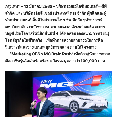
กรุงเทพฯ
– 12
มีนาคม
2568 –
บริษัท
เอสเอไอซี
มอเตอร์
–
ซีพี
จำกัด
และ
บริษัท
เอ็มจี
เซลส์
(
ประเทศไทย
)
จำกัด
ผู้ผลิตและผู้
จำหน่ายรถยนต์เอ็มจีในประเทศไทย
ร่วมมือกับ
จุฬาลงกรณ์
มหาวิทยาลัย
ภาควิชาการตลาด
คณะพาณิชยศาสตร์และการ
บัญชี
เปิดโอกาสให้นิสิตชั้นปีที่
4
ได้ทดสอบลองสนามการเรียนรู้
โจทย์ธุรกิจในชีวิตจริง
เพื่อท้าทายความสามารถในการคิด
วิเคราะห์และวางแผนกลยุทธ์การตลาด
ภายใต้โครงการ
“Marketing CBS x MG Brain Rush”
เพื่อก้าวสู่นักการตลาด
มืออาชีพรุ่นใหม่
พร้อมชิงรางวัลรวมมูลค่ากว่า
100,000
บาท