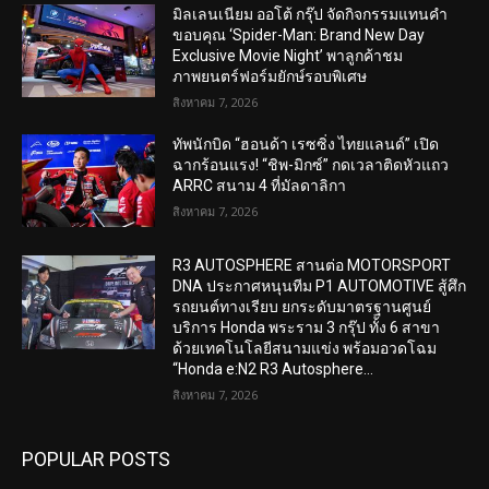
มิลเลนเนียม ออโต้ กรุ๊ป จัดกิจกรรมแทนคำ
ขอบคุณ ‘Spider-Man: Brand New Day
Exclusive Movie Night’ พาลูกค้าชม
ภาพยนตร์ฟอร์มยักษ์รอบพิเศษ
สิงหาคม 7, 2026
ทัพนักบิด “ฮอนด้า เรซซิ่ง ไทยแลนด์” เปิด
ฉากร้อนแรง! “ชิพ-มิกซ์” กดเวลาติดหัวแถว
ARRC สนาม 4 ที่มัลดาลิกา
สิงหาคม 7, 2026
R3 AUTOSPHERE สานต่อ MOTORSPORT
DNA ประกาศหนุนทีม P1 AUTOMOTIVE สู้ศึก
รถยนต์ทางเรียบ ยกระดับมาตรฐานศูนย์
บริการ Honda พระราม 3 กรุ๊ป ทั้ง 6 สาขา
ด้วยเทคโนโลยีสนามแข่ง พร้อมอวดโฉม
“Honda e:N2 R3 Autosphere...
สิงหาคม 7, 2026
POPULAR POSTS