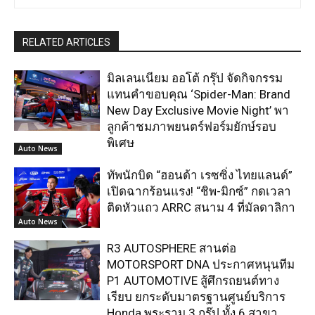
RELATED ARTICLES
มิลเลนเนียม ออโต้ กรุ๊ป จัดกิจกรรม
แทนคำขอบคุณ ‘Spider-Man: Brand
New Day Exclusive Movie Night’ พา
ลูกค้าชมภาพยนตร์ฟอร์มยักษ์รอบ
พิเศษ
Auto News
ทัพนักบิด “ฮอนด้า เรซซิ่ง ไทยแลนด์”
เปิดฉากร้อนแรง! “ชิพ-มิกซ์” กดเวลา
ติดหัวแถว ARRC สนาม 4 ที่มัลดาลิกา
Auto News
R3 AUTOSPHERE สานต่อ
MOTORSPORT DNA ประกาศหนุนทีม
P1 AUTOMOTIVE สู้ศึกรถยนต์ทาง
เรียบ ยกระดับมาตรฐานศูนย์บริการ
Honda พระราม 3 กรุ๊ป ทั้ง 6 สาขา