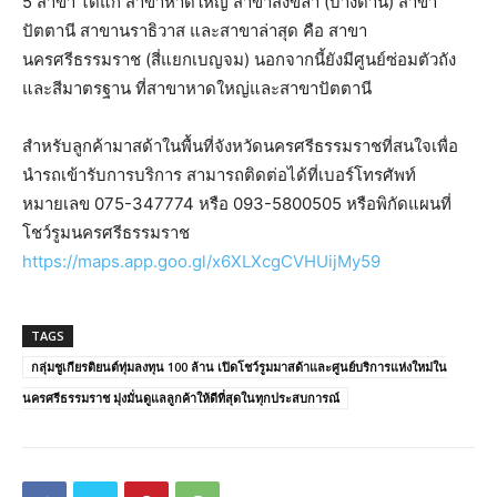
5 สาขา ได้แก่ สาขาหาดใหญ่ สาขาสงขลา (บางดาน) สาขา
ปัตตานี สาขานราธิวาส และสาขาล่าสุด คือ สาขา
นครศรีธรรมราช (สี่แยกเบญจม) นอกจากนี้ยังมีศูนย์ซ่อมตัวถัง
และสีมาตรฐาน ที่สาขาหาดใหญ่และสาขาปัตตานี
สำหรับลูกค้ามาสด้าในพื้นที่จังหวัดนครศรีธรรมราชที่สนใจเพื่อ
นำรถเข้ารับการบริการ สามารถติดต่อได้ที่เบอร์โทรศัพท์
หมายเลข 075-347774 หรือ 093-5800505 หรือพิกัดแผนที่
โชว์รูมนครศรีธรรมราช
https://maps.app.goo.gl/x6XLXcgCVHUijMy59
TAGS
กลุ่มชูเกียรติยนต์ทุ่มลงทุน 100 ล้าน เปิดโชว์รูมมาสด้าและศูนย์บริการแห่งใหม่ใน
นครศรีธรรมราช มุ่งมั่นดูแลลูกค้าให้ดีที่สุดในทุกประสบการณ์