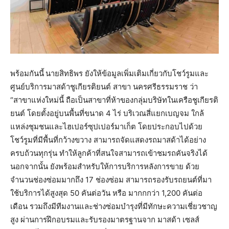
พร้อมกันนี้
นายสิทธิพร ยังให้ข้อมูลเพิ่มเติมเกี่ยวกับโชว์รูมและ
ศูนย์บริการมาสด้าชูเกียรติยนต์ สาขา นครศรีธรรมราช ว่า
“สาขาแห่งใหม่นี้ ถือเป็นสาขาที่ห้าของกลุ่มบริษัทในเครือชูเกียรติ
ยนต์ โดยตั้งอยู่บนพื้นที่ขนาด 4 ไร่ บริเวณสี่แยกเบญจม ใกล้
แหล่งชุมชนและไฮเปอร์ซุปเปอร์มาเก็ต โดยประกอบไปด้วย
โชว์รูมที่มีพื้นที่กว้างขวาง สามารถจัดแสดงรถมาสด้าได้อย่าง
ครบถ้วนทุกรุ่น ทำให้ลูกค้าที่สนใจสามารถเข้าชมรถคันจริงได้
นอกจากนั้น ยังพร้อมสำหรับให้การบริการหลังการขาย ด้วย
จำนวนช่องซ่อมมากถึง 17 ช่องซ่อม สามารถรองรับรถยนต์ที่มา
ใช้บริการได้สูงสุด 50 คันต่อวัน หรือ มากกกว่า 1,200 คันต่อ
เดือน รวมถึงมีทีมงานและช่างซ่อมบำรุงที่มีทักษะความเชี่ยวชาญ
สูง ผ่านการฝึกอบรมและรับรองมาตรฐานจาก มาสด้า เซลส์