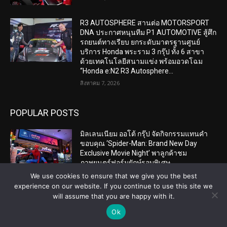
R3 AUTOSPHERE สานต่อ MOTORSPORT
DNA ประกาศหนุนทีม P1 AUTOMOTIVE สู้ศึก
รถยนต์ทางเรียบ ยกระดับมาตรฐานศูนย์
บริการ Honda พระราม 3 กรุ๊ป ทั้ง 6 สาขา
ด้วยเทคโนโลยีสนามแข่ง พร้อมอวดโฉม
“Honda e:N2 R3 Autosphere...
สิงหาคม 7, 2026
POPULAR POSTS
มิลเลนเนียม ออโต้ กรุ๊ป จัดกิจกรรมแทนคำ
ขอบคุณ ‘Spider-Man: Brand New Day
Exclusive Movie Night’ พาลูกค้าชม
ภาพยนตร์ฟอร์มยักษ์รอบพิเศษ
สิงหาคม 7, 2026
We use cookies to ensure that we give you the best
experience on our website. If you continue to use this site we
ทัพนักบิด “ฮอนด้า เรซซิ่ง ไทยแลนด์” เปิด
will assume that you are happy with it.
ฉากร้อนแรง! “ชิพ-มิกซ์” กดเวลาติดหัวแถว
Ok
ARRC สนาม 4 ที่มัลดาลิกา
สิงหาคม 7, 2026