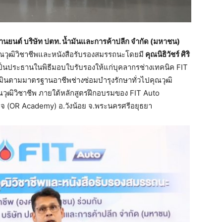
ยานยนต์
บริษัท
ปตท
.
น้ำมันและการค้าปลีก
จำกัด
(
มหาชน
)
ุณวุฒิวิชาชีพและหนังสือรับรองสมรรถนะโดยมี
คุณนิธิวัชร์
ศิริ
ป็นประธานในพิธีมอบใบรับรองให้แก่บุคลากรช่างเทคนิค FIT
ินตามมาตรฐานอาชีพช่างซ่อมบำรุงรักษาทั่วไปคุณวุฒิ
ุณวุฒิวิชาชีพ ภายใต้หลักสูตรฝึกอบรมของ FIT Auto
จ (OR Academy) อ.วังน้อย จ.พระนครศรีอยุธยา