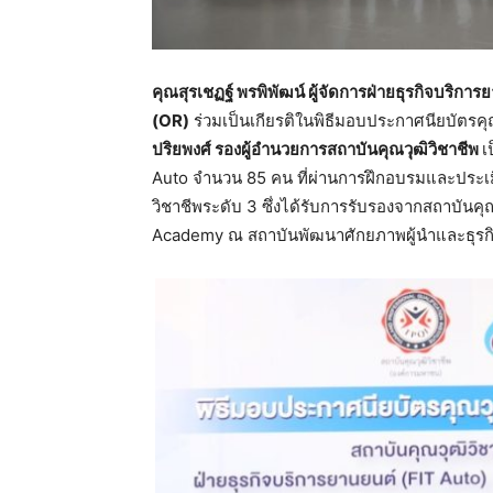
คุณสุรเชฏฐ์
พรพิพัฒน์
ผู้จัดการฝ่ายธุรกิจบริการ
(OR)
ร่วมเป็นเกียรติในพิธีมอบประกาศนียบัตรค
ปริยพงศ์
รองผู้อำนวยการสถาบันคุณวุฒิวิชาชีพ
เ
Auto จำนวน 85 คน ที่ผ่านการฝึกอบรมและประเม
วิชาชีพระดับ 3 ซึ่งได้รับการรับรองจากสถาบันค
Academy ณ สถาบันพัฒนาศักยภาพผู้นำและธุรกิ