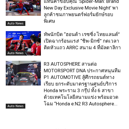
แทนคำขอบคุณ ‘Spider-Man: Brand
New Day Exclusive Movie Night’ พา
ลูกค้าชมภาพยนตร์ฟอร์มยักษ์รอบ
พิเศษ
Auto News
ทัพนักบิด “ฮอนด้า เรซซิ่ง ไทยแลนด์”
เปิดฉากร้อนแรง! “ชิพ-มิกซ์” กดเวลา
ติดหัวแถว ARRC สนาม 4 ที่มัลดาลิกา
Auto News
R3 AUTOSPHERE สานต่อ
MOTORSPORT DNA ประกาศหนุนทีม
P1 AUTOMOTIVE สู้ศึกรถยนต์ทาง
เรียบ ยกระดับมาตรฐานศูนย์บริการ
Honda พระราม 3 กรุ๊ป ทั้ง 6 สาขา
ด้วยเทคโนโลยีสนามแข่ง พร้อมอวด
โฉม “Honda e:N2 R3 Autosphere...
Auto News