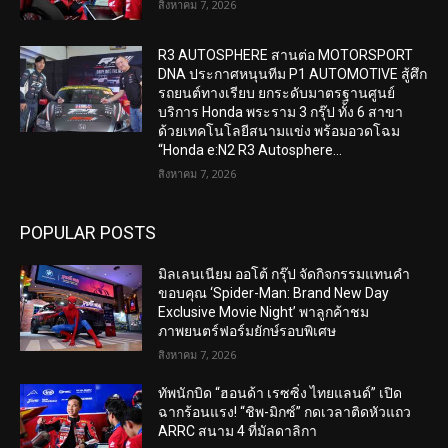
สิงหาคม 7, 2026
R3 AUTOSPHERE สานต่อ MOTORSPORT
DNA ประกาศหนุนทีม P1 AUTOMOTIVE สู้ศึก
รถยนต์ทางเรียบ ยกระดับมาตรฐานศูนย์
บริการ Honda พระราม 3 กรุ๊ป ทั้ง 6 สาขา
ด้วยเทคโนโลยีสนามแข่ง พร้อมอวดโฉม
“Honda e:N2 R3 Autosphere...
สิงหาคม 7, 2026
POPULAR POSTS
มิลเลนเนียม ออโต้ กรุ๊ป จัดกิจกรรมแทนคำ
ขอบคุณ ‘Spider-Man: Brand New Day
Exclusive Movie Night’ พาลูกค้าชม
ภาพยนตร์ฟอร์มยักษ์รอบพิเศษ
สิงหาคม 7, 2026
ทัพนักบิด “ฮอนด้า เรซซิ่ง ไทยแลนด์” เปิด
ฉากร้อนแรง! “ชิพ-มิกซ์” กดเวลาติดหัวแถว
ARRC สนาม 4 ที่มัลดาลิกา