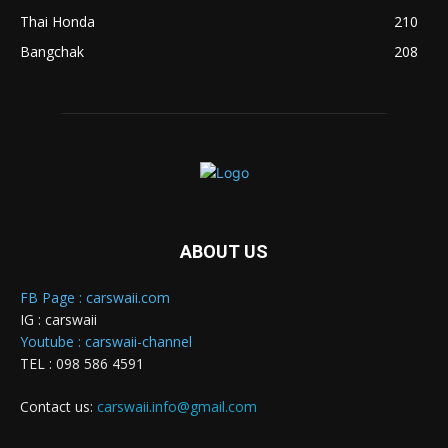
Thai Honda
210
Bangchak
208
ABOUT US
FB Page : carswaii.com
IG : carswaii
Youtube : carswaii-channel
TEL : 098 586 4591
Contact us:
carswaii.info@gmail.com