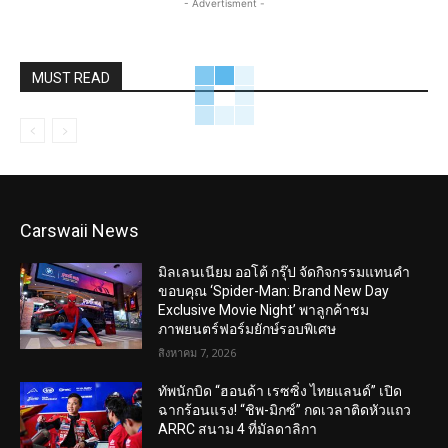
- Advertisment -
MUST READ
Carswaii News
มิลเลนเนียม ออโต้ กรุ๊ป จัดกิจกรรมแทนคำ
ขอบคุณ ‘Spider-Man: Brand New Day
Exclusive Movie Night’ พาลูกค้าชม
ภาพยนตร์ฟอร์มยักษ์รอบพิเศษ
สิงหาคม 7, 2026
ทัพนักบิด “ฮอนด้า เรซซิ่ง ไทยแลนด์” เปิด
ฉากร้อนแรง! “ชิพ-มิกซ์” กดเวลาติดหัวแถว
ARRC สนาม 4 ที่มัลดาลิกา