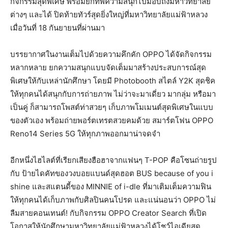
กิจกรรมสุดพิเศษ พร้อมยกทัพความสนุกไปมอบถึงมหาวิทยาลัย
ต่างๆ และได้ ปิดท้ายทัวร์สุดยิ่งใหญ่ที่มหาวิทยาลัยแม่ฟ้าหลวง
เมื่อวันที่ 18 กันยายนที่ผ่านมา
บรรยากาศในงานเต็มไปด้วยความคึกคัก OPPO ได้จัดกิจกรรม
หลากหลาย ยกความสนุกแบบจัดเต็มมาสร้างประสบการณ์สุด
พิเศษให้กับเหล่านักศึกษา โดยมี Photobooth สไตล์ Y2K สุดชิค
ให้ทุกคนได้สนุกกับการถ่ายภาพ ไม่ว่าจะมาเดี่ยว มากลุ่ม หรือมา
เป็นคู่ ก็สามารถโพสต์ท่าสวยๆ เก็บภาพโมเมนต์สุดพิเศษในแบบ
ของตัวเอง พร้อมถ่ายพอร์ตเทรตสวยคมด้วย สมาร์ตโฟน OPPO
Reno14 Series 5G ให้ทุกภาพออกมาน่าจดจำ
อีกหนึ่งไฮไลต์ที่เรียกเสียงฮือฮาจากแฟนๆ T-POP คือโซนถ่ายรูป
กับ ป้ายไดคัทของวงบอยแบนด์สุดฮอต BUS because of you i
shine และสแตนดี้ของ MINNIE of i-dle ที่มาเติมเต็มความฟิน
ให้ทุกคนได้เก็บภาพกับศิลปินคนโปรด และแน่นอนว่า OPPO ไม่
ลืมสายคอนเทนต์! กับกิจกรรม OPPO Creator Search ที่เปิด
โอกาสให้นักศึกษามหาวิทยาลัยแม่ฟ้าหลวงได้โชว์ไอเดียสุด