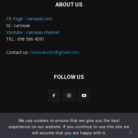
ABOUT US
FB Page : carswaii.com
IG : carswaii
Youtube : carswaii-channel
TEL : 098 586 4591
Contact us:
carswaii.info@gmail.com
FOLLOW US
We use cookies to ensure that we give you the best
Carswaii © Copyright All right reserved
experience on our website. If you continue to use this site we
will assume that you are happy with it.
Home
New Cars
Review&Test
Innovation
Features