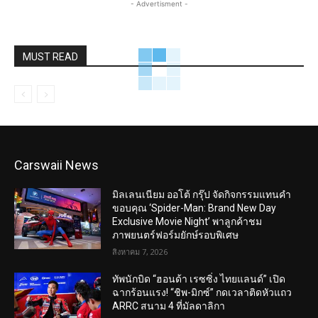
- Advertisment -
MUST READ
Carswaii News
มิลเลนเนียม ออโต้ กรุ๊ป จัดกิจกรรมแทนคำ
ขอบคุณ ‘Spider-Man: Brand New Day
Exclusive Movie Night’ พาลูกค้าชม
ภาพยนตร์ฟอร์มยักษ์รอบพิเศษ
สิงหาคม 7, 2026
ทัพนักบิด “ฮอนด้า เรซซิ่ง ไทยแลนด์” เปิด
ฉากร้อนแรง! “ชิพ-มิกซ์” กดเวลาติดหัวแถว
ARRC สนาม 4 ที่มัลดาลิกา