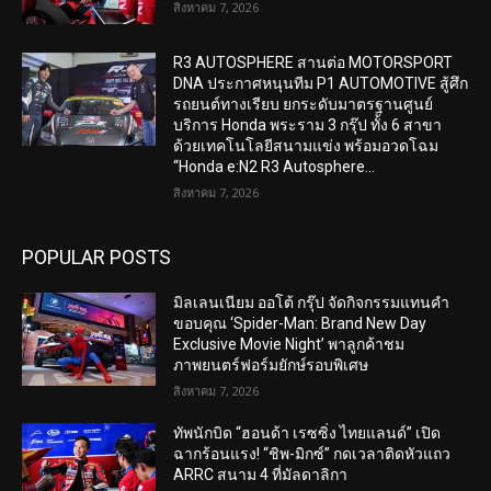
สิงหาคม 7, 2026
R3 AUTOSPHERE สานต่อ MOTORSPORT
DNA ประกาศหนุนทีม P1 AUTOMOTIVE สู้ศึก
รถยนต์ทางเรียบ ยกระดับมาตรฐานศูนย์
บริการ Honda พระราม 3 กรุ๊ป ทั้ง 6 สาขา
ด้วยเทคโนโลยีสนามแข่ง พร้อมอวดโฉม
“Honda e:N2 R3 Autosphere...
สิงหาคม 7, 2026
POPULAR POSTS
มิลเลนเนียม ออโต้ กรุ๊ป จัดกิจกรรมแทนคำ
ขอบคุณ ‘Spider-Man: Brand New Day
Exclusive Movie Night’ พาลูกค้าชม
ภาพยนตร์ฟอร์มยักษ์รอบพิเศษ
สิงหาคม 7, 2026
ทัพนักบิด “ฮอนด้า เรซซิ่ง ไทยแลนด์” เปิด
ฉากร้อนแรง! “ชิพ-มิกซ์” กดเวลาติดหัวแถว
ARRC สนาม 4 ที่มัลดาลิกา