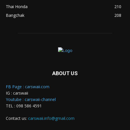
Thai Honda
210
Bangchak
208
ABOUT US
FB Page : carswaii.com
IG : carswaii
Youtube : carswaii-channel
TEL : 098 586 4591
Contact us:
carswaii.info@gmail.com