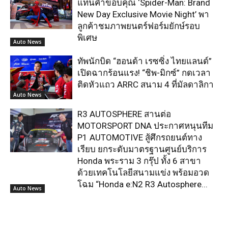
แทนคำขอบคุณ ‘Spider-Man: Brand
New Day Exclusive Movie Night’ พา
ลูกค้าชมภาพยนตร์ฟอร์มยักษ์รอบ
พิเศษ
Auto News
ทัพนักบิด “ฮอนด้า เรซซิ่ง ไทยแลนด์”
เปิดฉากร้อนแรง! “ชิพ-มิกซ์” กดเวลา
ติดหัวแถว ARRC สนาม 4 ที่มัลดาลิกา
Auto News
R3 AUTOSPHERE สานต่อ
MOTORSPORT DNA ประกาศหนุนทีม
P1 AUTOMOTIVE สู้ศึกรถยนต์ทาง
เรียบ ยกระดับมาตรฐานศูนย์บริการ
Honda พระราม 3 กรุ๊ป ทั้ง 6 สาขา
ด้วยเทคโนโลยีสนามแข่ง พร้อมอวด
โฉม “Honda e:N2 R3 Autosphere...
Auto News