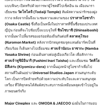
แบบฟินๆ เปิดทริปด้วยการพาผู้โชคดีไปเช็คอิน ณ เมืองนารา
เยี่ยมชม
วัดโทไดจิ
(Todaiji Temple)
สัมผัสความน่ารักของฝูง
กวาง หลังจากนั้นจึงแวะชมความงดงามของ
ปราสาทโอซาก้า
(Osaka Castle)
ซึ่งถือเป็นหนึ่งในปราสาทที่ขึ้นชื่อของประเทศ
ญี่ปุ่น ก่อนที่จะไปช้อปปิ้งแบบจุใจที่
ชินไซบาชิ
(Shinsaibashi)
จากนั้นพาไปลิ้มรสของอร่อยท้องถิ่นกันต่อที่
ตลาดคุโรมง
(Kuromon Market)
หลังจากปักหมุดชมจุดแลนด์มาร์คเป็นที่
เรียบร้อย ก็เดินทางไปเยี่ยมชม
ศาลเจ้านัมบะ
ยาซากะ
(Namba
Yasaka Shrine)
ก่อนเดินทางต่อสู่เมืองเกียวโต เพื่อสักการะ
ศาลเจ้าฟูชิมิอินาริ
(Fushimi Inari Taisha)
และเยี่ยมชม
วัดคิโย
มิสึเดระ
(Kiyomizu-dera)
จากนั้นมุ่งหน้าสู่โอซาก้าเพื่อไป
สถานที่ในฝันอย่าง
Universal Studios Japan
สวนสนุกระดับ
โลก เป็นการปิดท้ายทริปด้วยความประทับใจและความสนุกสุด
เหวี่ยง ที่ให้ทุกคนได้สัมผัสประสบการณ์เหมือนหลุดเข้าไปอยู่ใน
ภาพยนตร์จริง
Major Cineplex
และ
OMODA & JAECOO
มุ่งมั่นในการมอบ