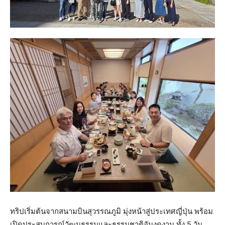
ทริปเริ่มต้นจากสนามบินสุวรรณภูมิ มุ่งหน้าสู่ประเทศญี่ปุ่น พร้อม
เปิดประสบการณ์วัฒนธรรมและธรรมชาติอันงดงาม ทั้ง 5 วัน