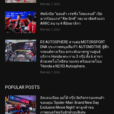
สิงหาคม 7, 2026
ทัพนักบิด “ฮอนด้า เรซซิ่ง ไทยแลนด์” เปิด
ฉากร้อนแรง! “ชิพ-มิกซ์” กดเวลาติดหัวแถว
ARRC สนาม 4 ที่มัลดาลิกา
สิงหาคม 7, 2026
R3 AUTOSPHERE สานต่อ MOTORSPORT
DNA ประกาศหนุนทีม P1 AUTOMOTIVE สู้ศึก
รถยนต์ทางเรียบ ยกระดับมาตรฐานศูนย์
บริการ Honda พระราม 3 กรุ๊ป ทั้ง 6 สาขา
ด้วยเทคโนโลยีสนามแข่ง พร้อมอวดโฉม
“Honda e:N2 R3 Autosphere...
สิงหาคม 7, 2026
POPULAR POSTS
มิลเลนเนียม ออโต้ กรุ๊ป จัดกิจกรรมแทนคำ
ขอบคุณ ‘Spider-Man: Brand New Day
Exclusive Movie Night’ พาลูกค้าชม
ภาพยนตร์ฟอร์มยักษ์รอบพิเศษ