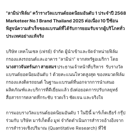
“
ลามิน่าฟิล์ม
”
คว้ารางวัลแบรนด์ยอดนิยมอันดับ
1
ประจำปี
2568
Marketeer No.1 Brand Thailand 2025
ต่อเนื่อง
10
ปีซ้อน
พิสูจน์ความสำเร็จของแบรนด์ที่ได้รับการยอมรับจากผู้บริโภคทั่ว
ประเทศอย่างแท้จริง
บริษัท เทคโนเซล (เฟรย์) จำกัด ผู้นำเข้าและจัดจำหน่ายฟิล์ม
กรองแสงรถยนต์และอาคาร “ลามิน่า” จากสหรัฐอเมริกา โดย
นางสาวจันทร์นภา
สายสมร
ประธานเจ้าหน้าที่บริหาร
รับรางวัล
แบรนด์ยอดนิยมอันดับ 1 ด้วยคะแนนโหวตสูงสุด ของหมวดฟิล์ม
กรองแสงติดรถยนต์ ในฐานะแบรนด์ที่นอกจากการนำเสนอ
ผลิตภัณฑ์และบริการที่ดีเยี่ยมแล้ว ยังต่อยอดการปรับกลยุทธ์
สื่อสารการตลาดที่กระชับ รวดเร็ว ชัดเจน และจริงใจ
การมอบรางวัลแบรนด์ยอดนิยมอันดับ 1 ในปีนี้ มาร์เก็ตเธียร์ กรุ๊ป
ร่วมกับ บริษัท มาร์เก็ตติ้ง มูฟ จำกัดดำเนินการสำรวจอ้างอิงจาก
การสำรวจเชิงปริมาณ (Quantitative Research) ที่ใช้