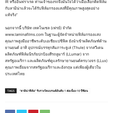
IR หรืออินฟราเรด ท่านเจ้าของรถจึงมั่นใจได้ว่าเมื่อเลือกติดฟิล์ม
กับลามิน่าแล้วจะได้รับฟิล์มกรองแสงที่มีคุณภาพสูงสุดอย่าง
แท้จริง”
นอกจากนี้ บริษัท เทคโนเซล (เฟรย์) จำกัด
www.laminafilms.com ในฐานะผู้จัดจำหน่ายฟิล์มกรองแสง
คุณภาพสูงมืออาชีพระดับเอเชียแปซิฟิค ยังนำเข้าผลิตภัณฑ์ด้าน
ยานยนต์ อาทิ อุปกรณ์บรรทุกสัมภาระธูเล่ (Thule) จากสวีเดน
ผลิตภัณฑ์ฟิล์มนิรภัยปกป้องสีรถลูมาร์ (LLumar) จาก
สหรัฐอเมริกา และผลิตภัณฑ์ดูแลรักษายานยนต์ครบวงจร (LLux)
คุณภาพเยี่ยมจากสหรัฐอเมริกาและอังกฤษ แต่เพียงผู้เดียวใน
ประเทศไทย
TAGS
“ลามิน่าฟิล์ม” รับรางวัลแบรนด์อันดับ 1 ต่อเนื่อง 10 ปีซ้อน