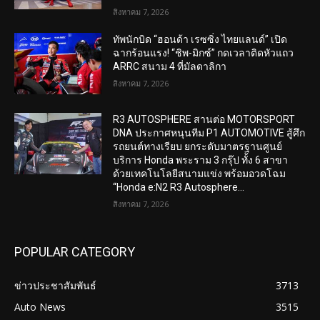
สิงหาคม 7, 2026
ทัพนักบิด “ฮอนด้า เรซซิ่ง ไทยแลนด์” เปิด
ฉากร้อนแรง! “ชิพ-มิกซ์” กดเวลาติดหัวแถว
ARRC สนาม 4 ที่มัลดาลิกา
สิงหาคม 7, 2026
R3 AUTOSPHERE สานต่อ MOTORSPORT
DNA ประกาศหนุนทีม P1 AUTOMOTIVE สู้ศึก
รถยนต์ทางเรียบ ยกระดับมาตรฐานศูนย์
บริการ Honda พระราม 3 กรุ๊ป ทั้ง 6 สาขา
ด้วยเทคโนโลยีสนามแข่ง พร้อมอวดโฉม
“Honda e:N2 R3 Autosphere...
สิงหาคม 7, 2026
POPULAR CATEGORY
ข่าวประชาสัมพันธ์
3713
Auto News
3515