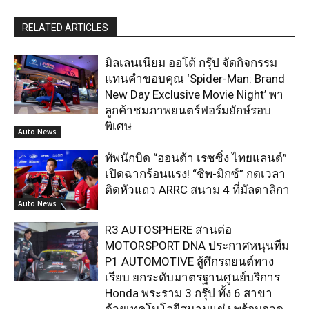
RELATED ARTICLES
มิลเลนเนียม ออโต้ กรุ๊ป จัดกิจกรรม
แทนคำขอบคุณ ‘Spider-Man: Brand
New Day Exclusive Movie Night’ พา
ลูกค้าชมภาพยนตร์ฟอร์มยักษ์รอบ
พิเศษ
Auto News
ทัพนักบิด “ฮอนด้า เรซซิ่ง ไทยแลนด์”
เปิดฉากร้อนแรง! “ชิพ-มิกซ์” กดเวลา
ติดหัวแถว ARRC สนาม 4 ที่มัลดาลิกา
Auto News
R3 AUTOSPHERE สานต่อ
MOTORSPORT DNA ประกาศหนุนทีม
P1 AUTOMOTIVE สู้ศึกรถยนต์ทาง
เรียบ ยกระดับมาตรฐานศูนย์บริการ
Honda พระราม 3 กรุ๊ป ทั้ง 6 สาขา
ด้วยเทคโนโลยีสนามแข่ง พร้อมอวด