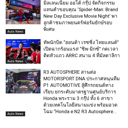
มิลเลนเนียม ออโต้ กรุ๊ป จัดกิจกรรม
แทนคำขอบคุณ ‘Spider-Man: Brand
New Day Exclusive Movie Night’ พา
ลูกค้าชมภาพยนตร์ฟอร์มยักษ์รอบ
พิเศษ
Auto News
ทัพนักบิด “ฮอนด้า เรซซิ่ง ไทยแลนด์”
เปิดฉากร้อนแรง! “ชิพ-มิกซ์” กดเวลา
ติดหัวแถว ARRC สนาม 4 ที่มัลดาลิกา
Auto News
R3 AUTOSPHERE สานต่อ
MOTORSPORT DNA ประกาศหนุนทีม
P1 AUTOMOTIVE สู้ศึกรถยนต์ทาง
เรียบ ยกระดับมาตรฐานศูนย์บริการ
Honda พระราม 3 กรุ๊ป ทั้ง 6 สาขา
ด้วยเทคโนโลยีสนามแข่ง พร้อมอวด
โฉม “Honda e:N2 R3 Autosphere...
Auto News