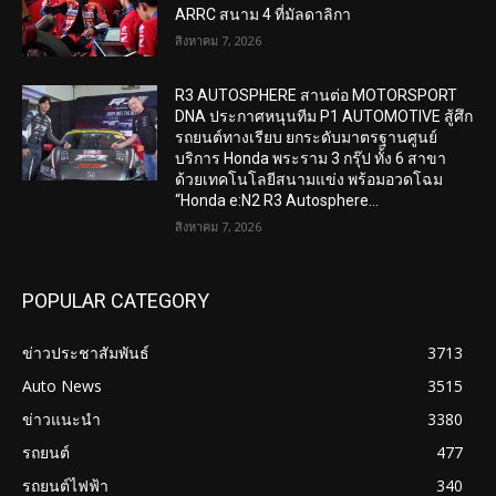
ARRC สนาม 4 ที่มัลดาลิกา
สิงหาคม 7, 2026
R3 AUTOSPHERE สานต่อ MOTORSPORT
DNA ประกาศหนุนทีม P1 AUTOMOTIVE สู้ศึก
รถยนต์ทางเรียบ ยกระดับมาตรฐานศูนย์
บริการ Honda พระราม 3 กรุ๊ป ทั้ง 6 สาขา
ด้วยเทคโนโลยีสนามแข่ง พร้อมอวดโฉม
“Honda e:N2 R3 Autosphere...
สิงหาคม 7, 2026
POPULAR CATEGORY
ข่าวประชาสัมพันธ์
3713
Auto News
3515
ข่าวแนะนำ
3380
รถยนต์
477
รถยนต์ไฟฟ้า
340