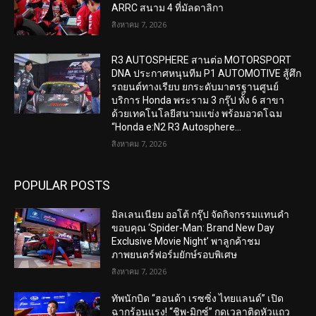
ARRC สนาม 4 ที่มัลดาลิกา
สิงหาคม 7, 2026
R3 AUTOSPHERE สานต่อ MOTORSPORT
DNA ประกาศหนุนทีม P1 AUTOMOTIVE สู้ศึก
รถยนต์ทางเรียบ ยกระดับมาตรฐานศูนย์
บริการ Honda พระราม 3 กรุ๊ป ทั้ง 6 สาขา
ด้วยเทคโนโลยีสนามแข่ง พร้อมอวดโฉม
“Honda e:N2 R3 Autosphere...
สิงหาคม 7, 2026
POPULAR POSTS
มิลเลนเนียม ออโต้ กรุ๊ป จัดกิจกรรมแทนคำ
ขอบคุณ ‘Spider-Man: Brand New Day
Exclusive Movie Night’ พาลูกค้าชม
ภาพยนตร์ฟอร์มยักษ์รอบพิเศษ
สิงหาคม 7, 2026
ทัพนักบิด “ฮอนด้า เรซซิ่ง ไทยแลนด์” เปิด
ฉากร้อนแรง! “ชิพ-มิกซ์” กดเวลาติดหัวแถว