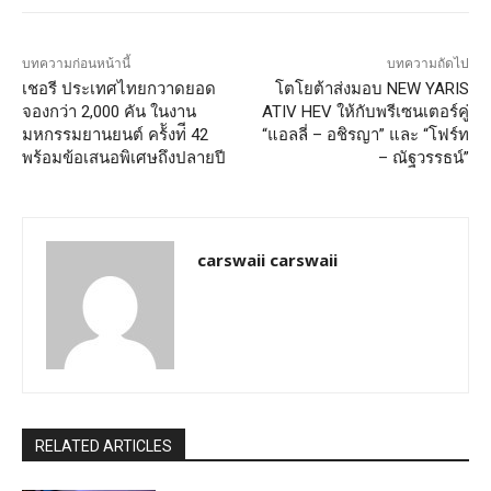
บทความก่อนหน้านี้
บทความถัดไป
เชอรี ประเทศไทยกวาดยอด
โตโยต้าส่งมอบ NEW YARIS
จองกว่า 2,000 คัน ในงาน
ATIV HEV ให้กับพรีเซนเตอร์คู่
มหกรรมยานยนต์ คร้ังท่ี 42
“แอลลี่ – อชิรญา” และ “โฟร์ท
พร้อมข้อเสนอพิเศษถึงปลายปี
– ณัฐวรรธน์”
carswaii carswaii
RELATED ARTICLES