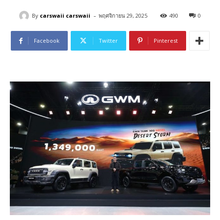
-
By
carswaii carswaii
พฤศจิกายน 29, 2025
490
0
Facebook
Twitter
Pinterest