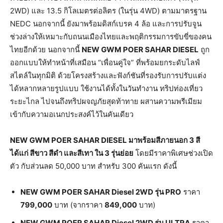
2WD) และ 13.5 กิโลเมตรต่อลิตร (ในรุ่น 4WD) ตามมาตรฐาน
NEDC นอกจากนี้ ยังมาพร้อมดิสก์เบรค 4 ล้อ และการปรับจูน
ช่วงล่างให้เหมาะกับถนนเมืองไทยและพฤติกรรมการขับขี่ของคน
ไทยอีกด้วย นอกจากนี้
NEW GWM POER SAHAR DIESEL
ถูก
ออกแบบให้ทำหน้าที่เสมือน “เพื่อนคู่ใจ” ที่พร้อมยกระดับไลฟ์
สไตล์ในทุกมิติ ด้วยโครงสร้างและฟังก์ชันที่รองรับการปรับแต่ง
ได้หลากหลายรูปแบบ ใช้งานได้ทั้งในวันทำงาน ทริปท่องเที่ยว
ระยะไกล ไปจนถึงทริปผจญภัยสุดท้าทาย ผสานความพรีเมียม
เข้ากับความอเนกประสงค์ไว้ในคันเดียว
NEW GWM POER SAHAR DIESEL
มาพร้อมสีภายนอก
3
สี
ได้แก่
สีขาว
สีดำ
และสีเทา
ใน
3
รุ่นย่อย
โดยมีราคาพิเศษช่วงเปิด
ตัว กับส่วนลด 50,000 บาท สำหรับ 300 คันแรก ดังนี้
NEW GWM POER SAHAR Diesel 2WD
รุ่น
PRO
ราคา
799,000
บาท (จากราคา
849,000
บาท)
NEW GWM POER SAHAR Diesel 2WD
รุ่น
ULTRA
ราคา