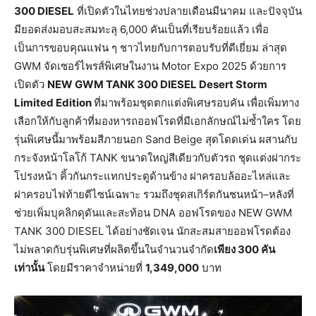
300 DIESEL
ที่เปิดตัวในไทยช่วงปลายเดือนมีนาคม และปัจจุบัน
มียอดส่งมอบสะสมทะลุ 6,000 คันเป็นที่เรียบร้อยแล้ว เพื่อ
เป็นการขอบคุณแฟน ๆ ชาวไทยกับการตอบรับที่ดีเยี่ยม ล่าสุด
GWM จัดเซอร์ไพรส์พิเศษในงาน Motor Expo 2025 ด้วยการ
เปิดตัว
NEW GWM TANK 300 DIESEL Desert Storm
Limited Edition
ที่มาพร้อมชุดตกแต่งพิเศษรอบคัน เพื่อเพิ่มทาง
เลือกให้กับลูกค้าที่มองหารถออฟโรดที่มีเอกลักษณ์ไม่ซ้ำใคร โดย
รุ่นพิเศษนี้มาพร้อมสีภายนอก Sand Beige สุดโดดเด่น ผสานกับ
กระจังหน้าโลโก้ TANK ขนาดใหญ่สีเดียวกับตัวรถ ชุดแต่งฝากระ
โปรงหน้า คิ้วกันกระแทกประตูด้านข้าง ฝาครอบล้ออะไหล่และ
ฝาครอบไฟท้ายดีไซน์เฉพาะ รวมถึงชุดสเกิร์ตกันชนหน้า–หลังที่
ช่วยเพิ่มบุคลิกดุดันและสะท้อน DNA ออฟโรดของ NEW GWM
TANK 300 DIESEL ได้อย่างชัดเจน นักสะสมสายออฟโรดต้อง
ไม่พลาดกับรุ่นพิเศษที่ผลิตขึ้นในจำนวนจำกัด
เพียง
300
คัน
เท่านั้น
โดยมีราคาจำหน่ายที่
1,349,000
บาท