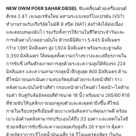
NEW GWM POER SAHAR DIESEL
ขับเคลื่อนด้วยเครื่องยนต์
ดีเซล 2.4T เจเนอเรชันใหม่ ผสานระบบเทอร์โบแปรผัน (VGT)
ทำงานร่วมกับเกียร์อัตโนมัติ 9 สปีด (9AT) ส่งกำลังได้ต่อเนื่อง
และตอบสนองฉับไว รองรับทั้งการใช้งานในชีวิตประจำวันและ
การเดินทางไกลอย่างมั่นใจ ตัวรถมีมิติยาว 5,445 มิลลิเมตร
กว้าง 1,991 มิลลิเมตร สูง 1,924 มิลลิเมตร พร้อมระยะฐานล้อ
3,350 มิลลิเมตร ให้สมดุลทั้งความกว้างขวางและเสถียรภาพใน
การขับขี่ เสริมศักยภาพการลุยด้วยระยะความสูงใต้ท้องรถ 224
มิลลิเมตร และความสามารถลุยน้ำลึกสูงสุด 800 มิลลิเมตร ด้าน
ดีไซน์ภายนอกเน้นความสปอร์ตดุดันด้วยกระจังหน้าสีดำ ราว
หลังคาและบันไดข้างสีดำ กรอบหน้าต่างโทนดำ ไฟหน้า–ไฟท้าย
รมดำ จับคู่กับล้ออัลลอยสีดำขนาด 18 นิ้ว พร้อมยาง 265/60 R18
ที่ช่วยขับให้บุคลิกภายนอกดูลงตัวและสะดุดตายิ่งขึ้น ดีไซน์
ภายในเรียบหรูพรีเมียมด้วยเบาะหนังสังเคราะห์คุณภาพดี พร้อม
เบาะนั่งด้านหลังสามารถปรับเอนได้ถึง 33 องศา และเทคโนโลยี
ช่วยเหลือการขับขี่และความปลอดภัยสูงถึง 26 รายการ คุ้มค่า
ด้วยอัตราการบริโภคน้ำมันเฉลี่ย 14 กิโลเมตรต่อลิตร (ในรุ่น