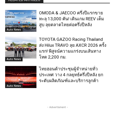
OMODA & JAECOO ครึ่งปีแรกขาย
ทะลุ 13,000 คัน! เดินเกม REEV เต็ม
สูบ ลุยตลาดไทยต่อครึ่งปีหลัง
Auto News
TOYOTA GAZOO Racing Thailand
ส่ง Hilux TRAVO ลุย AXCR 2026 ครั้ง
แรก! พิสูจน์ความแกร่งบนเส้นทาง
โหด 2,200 กม.
Auto News
ไทยฮอนด้าประชุมผู้จำหน่ายทั่ว
ประเทศ วาง 4 กลยุทธ์ครึ่งปีหลัง ยก
ระดับผลิตภัณฑ์และบริการลูกค้า
Auto News
- Advertisment -