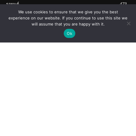
รถยนต์
473
We use cookies to ensure that we give you the best
รถยนต์ไฟฟ้า
338
experience on our website. If you continue to use this site we
ไทยฮอนด้า
213
will assume that you are happy with it.
Thai Honda
209
Ok
Bangchak
207
ABOUT US
FB Page : carswaii.com
IG : carswaii
Youtube : carswaii-channel
TEL : 098 586 4591