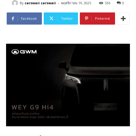
-
By
carswaii carswaii
พฤศจิกายน 19, 2025
536
0
Facebook
Twitter
Pinterest