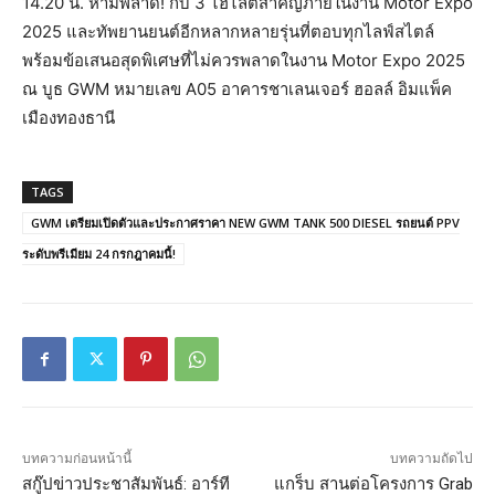
14.20 น. ห้ามพลาด! กับ 3 ไฮไลต์สำคัญภายในงาน Motor Expo
2025 และทัพยานยนต์อีกหลากหลายรุ่นที่ตอบทุกไลฟ์สไตล์
พร้อมข้อเสนอสุดพิเศษที่ไม่ควรพลาดในงาน Motor Expo 2025
ณ บูธ GWM หมายเลข A05 อาคารชาเลนเจอร์ ฮอลล์ อิมแพ็ค
เมืองทองธานี
TAGS
GWM เตรียมเปิดตัวและประกาศราคา NEW GWM TANK 500 DIESEL รถยนต์ PPV
ระดับพรีเมียม 24 กรกฎาคมนี้!
บทความก่อนหน้านี้
บทความถัดไป
สกู๊ปข่าวประชาสัมพันธ์: อาร์ที
แกร็บ สานต่อโครงการ Grab