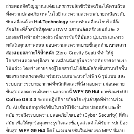
ถ่ายทอดจิตวิญญาณแห่งยนตรกรรมลักชัวรี่อัจฉริยะได้ครบถ้วน
ทั้งความปลอดภัย เทคโนโลยี และความสะดวกสบายเหนือระดับ
ขับเคลื่อนด้วย
Hi4 Technology
ระบบขับเคลื่อนไฮบริดสี่ล้อ
อัจฉริยะที่ล้ำสมัยที่สุดของ GWM ผสานพลังเครื่องยนต์และ 2
มอเตอร์ไฟฟ้าอย่างลงตัว เพื่อการขับขี่ที่มั่นคง นุ่มนวล และทรง
พลังในทุกสภาพถนน มอบความสะดวกสบายขั้นสุดด้วย
เบาะแถว
สองแบบสภาวะไร้น้ำหนัก
(Zero-Gravity Seat) ที่ทำให้ผู้
โดยสารแถวสองรู้สึกสบายเหมือนนั่งอยู่ในอวกาศที่ปราศจากแรง
โน้มถ่วง โดยร่างกายของผู้โดยสารไม่ได้สัมผัสกับชิ้นส่วนหรือพื้น
ของรถ ลดแรงกดทับ พร้อมระบบเบาะนวดไฟฟ้า 6 รูปแบบ และ
ระบบเบาะระบายอากาศที่พนักพิงและที่นั่ง มอบความผ่อนคลาย
ขั้นสุดตลอดการเดินทาง นอกจากนี้
WEY G9 Hi4
มาพร้อม
ระบบ
Coffee OS 3.3
ระบบปฏิบัติการอัจฉริยะรุ่นล่าสุดที่ทำงานร่วม
กับ AI เชื่อมต่อทุกฟังก์ชันในรถให้ใช้งานง่าย ปลอดภัย และล้ำ
สมัย รวมถึงระบบความปลอดภัยไซเบอร์ (Cyber Security) ที่ทัน
สมัย เพื่อให้ทุกข้อมูลทางธุรกิจและข้อมูลส่วนตัวได้รับการปกป้อง
ขั้นสุด
WEY G9 Hi4
จึงเป็นเจเนอเรชั่นใหม่ของรถ MPV ที่มอบ