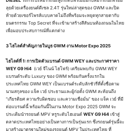
DIESEL
รถกระบะสมรรถนะสูงระดับพรีเมียมกับสมรรถนะพร้อม
ลุยด้วยเครื่องยนต์ดีเซล 2.4T รุ่นใหม่ล่าสุดของ GWM และปิด
ท้ายด้วยเซอร์ไพรส์แบบคาดไม่ถึงที่พร้อมจะหยุดทุกสายตากับ
ยนตรกรรม Top Secret ที่จะเข้ามาสร้างสีสันบนท้องถนนในไทย
เพื่อมอบประสบการณ์ที่แตกต่าง
3
ไฮไลต์สำคัญภายในบูธ
GWM
งาน
Motor Expo 2025
ไฮไลต์ที่
1:
การเปิดตัวแบรนด์
GWM WEY
และประกาศราคา
WEY G9 Hi4
(เวย์ จีไนน์ ไฮโฟร์) เตรียมพบกับ GWM WEY
แบรนด์ระดับ Luxury ของ GWM พร้อมกันครั้งแรกใน
ประเทศไทย GWM WEY เป็นแบรนด์ระดับลักชัวรี่ที่ตั้งชื่อตาม
นามสกุลของ แจ็ค เวย์ ประธานและผู้ก่อตั้ง GWM สะท้อนถึง
“เกียรติยศ ความรับผิดชอบ และความเชื่อมั่น” ของ แจ็ค เวย์ ที่มี
ต่อแบรนด์นี้ พร้อมกันนี้ในงาน Motor Expo 2025 GWM จะ
ประเดิมนำรถยนต์ MPV หรูระดับไฮเอนด์
WEY G9 Hi4
เข้าสู่
ตลาดประเทศไทยอย่างเป็นทางการเป็นรุ่นแรก ซึ่งรถยนต์รุ่นนี้จะ
มาสร้างมาตรฐานใหม่ของรถยนต์ MPV ในประเทศไทย ที่