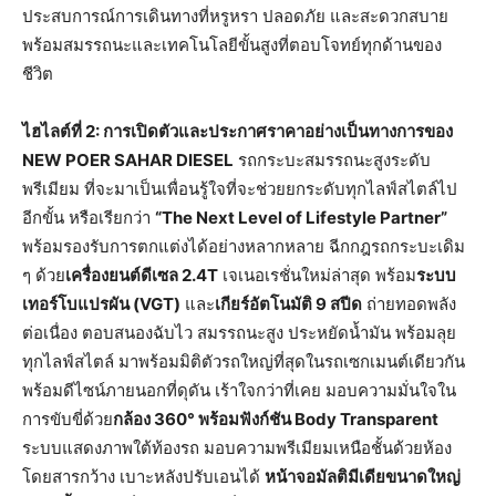
ประสบการณ์การเดินทางที่หรูหรา ปลอดภัย และสะดวกสบาย
พร้อมสมรรถนะและเทคโนโลยีขั้นสูงที่ตอบโจทย์ทุกด้านของ
ชีวิต
ไฮไลต์ที่
2:
การเปิดตัวและประกาศราคาอย่างเป็นทางการของ
NEW POER SAHAR DIESEL
รถกระบะสมรรถนะสูงระดับ
พรีเมียม ที่จะมาเป็นเพื่อนรู้ใจที่จะช่วยยกระดับทุกไลฟ์สไตล์ไป
อีกขั้น หรือเรียกว่า
“The Next Level of Lifestyle Partner”
พร้อมรองรับการตกแต่งได้อย่างหลากหลาย ฉีกกฎรถกระบะเดิม
ๆ ด้วย
เครื่องยนต์ดีเซล
2.4T
เจเนอเรชั่นใหม่ล่าสุด พร้อม
ระบบ
เทอร์โบแปรผัน
(VGT)
และ
เกียร์อัตโนมัติ
9
สปีด
ถ่ายทอดพลัง
ต่อเนื่อง ตอบสนองฉับไว สมรรถนะสูง ประหยัดน้ำมัน พร้อมลุย
ทุกไลฟ์สไตล์ มาพร้อมมิติตัวรถใหญ่ที่สุดในรถเซกเมนต์เดียวกัน
พร้อมดีไซน์ภายนอกที่ดุดัน เร้าใจกว่าที่เคย มอบความมั่นใจใน
การขับขี่ด้วย
กล้อง
360°
พร้อมฟังก์ชัน
Body Transparent
ระบบแสดงภาพใต้ท้องรถ มอบความพรีเมียมเหนือชั้นด้วยห้อง
โดยสารกว้าง เบาะหลังปรับเอนได้
หน้าจอมัลติมีเดียขนาดใหญ่