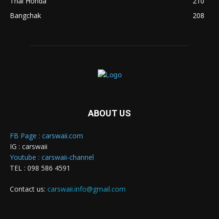
Thai Honda
210
Bangchak
208
ABOUT US
FB Page : carswaii.com
IG : carswaii
Youtube : carswaii-channel
TEL : 098 586 4591
Contact us:
carswaii.info@gmail.com