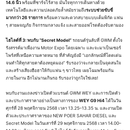
14.6
นิ้ว
พร้อมที่ชาร์จไร้สาย มั่นใจทุกการเดินทางด้วย
เทคโนโลยีและความปลอดภัยล้ำสมัยรวมถึง
ระบบช่วยขับขี่
มากกว่า
26
รายการ
พร้อมความสะดวกสบายแบบเต็มพิกัด แฟน
ๆ สายผจญภัย กิจกรรมกลางแจ้ง และสายออฟโรดต้องจับตามอง
ไฮไลต์ที่
3:
พบกับ
“Secret Model”
รถยนต์รุ่นลับที่ GWM ตั้งใจ
รังสรรค์มาเพื่องาน Motor Expo โดยเฉพาะ และจะมาเป็นเซอร์
ไพร์สที่เหนือความคาดหมาย ที่สำคัญยังมี “เอกลักษณ์ที่โดดเด่น
จนทำให้ทุกสายตาต้องหยุดมอง” รับรองว่าจะกลายเป็นจุดสนใจ
และสร้างเสียงฮือฮาให้กับแฟน ๆ ขาวไทย เผยโฉมพร้อมกัน
ภายในงาน อีกไม่นานเกินรอ รับรองว่าถูกใจใช่เลย!
พบกับงานแถลงข่าวเปิดตัวแบรนด์ GWM WEY และการเปิดตัว
และประกาศราคาอย่างเป็นทางการของ
WEY G9 Hi4
ได้ในวัน
ศุกร์ที่ 28 พฤศจิกายน 2568 เวลา 13.25–13.35 น. และงานเปิด
ตัวและประกาศราคาของ NEW POER SAHAR DIESEL และ
Secret Model ในวันเสาร์ที่ 29 พฤศจิกายน 2568 เวลา 14.00–