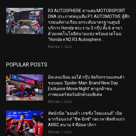
R3 AUTOSPHERE สานต่อ MOTORSPORT
DNA ประกาศหนุนทีม P1 AUTOMOTIVE สู้ศึก
รถยนต์ทางเรียบ ยกระดับมาตรฐานศูนย์
บริการ Honda พระราม 3 กรุ๊ป ทั้ง 6 สาขา
ด้วยเทคโนโลยีสนามแข่ง พร้อมอวดโฉม
“Honda e:N2 R3 Autosphere...
สิงหาคม 7, 2026
POPULAR POSTS
มิลเลนเนียม ออโต้ กรุ๊ป จัดกิจกรรมแทนคำ
ขอบคุณ ‘Spider-Man: Brand New Day
Exclusive Movie Night’ พาลูกค้าชม
ภาพยนตร์ฟอร์มยักษ์รอบพิเศษ
สิงหาคม 7, 2026
ทัพนักบิด “ฮอนด้า เรซซิ่ง ไทยแลนด์” เปิด
ฉากร้อนแรง! “ชิพ-มิกซ์” กดเวลาติดหัวแถว
ARRC สนาม 4 ที่มัลดาลิกา
สิงหาคม 7, 2026