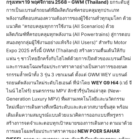
กรุงเทพฯ
19
พฤศจิกายน
2568 – GWM (Thailand)
ยกระดับสู่
การเป็นแบรนด์รถยนต์ที่มีผลิตภัณฑ์ครอบคลุมทุกประเภท
พลังงานที่ตอบสนองความต้องการของผู้ใช้งานทั่วทุกมุมโลก ด้วย
แนวคิด “ครอบคลุมทุกการใช้งาน (All Scenarios) ด้วย
ผลิตภัณฑ์ที่ครอบคลุมทุกพลังงาน (All Powertrains) สู่การตอบ
สนองทุกกลุ่มผู้ใช้งานอย่างแท้จริง (All Users)” สำหรับ Motor
Expo 2025 ครั้งนี้ GWM (Thailand) สร้างความตื่นเต้นให้กับ
แฟน ๆ ชาวไทยอีกครั้งกับไฮไลต์ด้วยการเปิดตัวของแบรนด์ใหม่
และการเผยโฉมพร้อมประกาศราคาอย่างเป็นทางการของยนต
รกรรมล้ำหน้าทั้ง 3 รุ่น 3 เซกเมนต์ ตั้งแต่ GWM WEY แบรนด์
รถยนต์พลังงานใหม่ระดับไฮเอนด์ ที่นำโดย
WEY G9 Hi4
(เวย์ จี
ไนน์ ไฮโฟร์) ยนตรกรรม MPV ลักชัวรี่รุ่นใหม่ล่าสุด (New-
Generation Luxury MPV) ที่ผสานเทคโนโลยีและนวัตกรรม
ใหม่เพื่อการเดินทางที่เหนือระดับและสะดวกสบายขั้นสุด พร้อม
เติมเต็มความสมบูรณ์แบบด้วยแนวคิดการออกแบบที่หรูหรา
สร้างการจดจำและตอบทุกเป้าหมายของการเดินทาง ตามมาด้วย
การเผยโฉมพร้อมประกาศราคาของ
NEW POER SAHAR