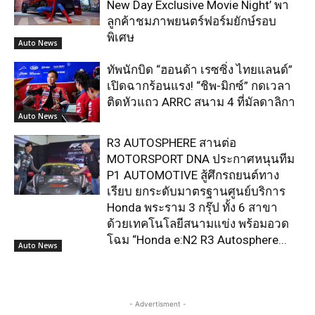
New Day Exclusive Movie Night’ พา
ลูกค้าชมภาพยนตร์ฟอร์มยักษ์รอบ
พิเศษ
Auto News
ทัพนักบิด “ฮอนด้า เรซซิ่ง ไทยแลนด์”
เปิดฉากร้อนแรง! “ชิพ-มิกซ์” กดเวลา
ติดหัวแถว ARRC สนาม 4 ที่มัลดาลิกา
Auto News
R3 AUTOSPHERE สานต่อ
MOTORSPORT DNA ประกาศหนุนทีม
P1 AUTOMOTIVE สู้ศึกรถยนต์ทาง
เรียบ ยกระดับมาตรฐานศูนย์บริการ
Honda พระราม 3 กรุ๊ป ทั้ง 6 สาขา
ด้วยเทคโนโลยีสนามแข่ง พร้อมอวด
โฉม “Honda e:N2 R3 Autosphere...
Auto News
- Advertisment -