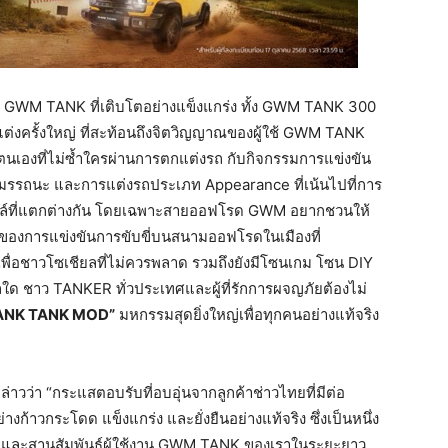
 GWM TANK ที่เติบโตอย่างแข็งแกร่ง ทั้ง GWM TANK 300
ครั้งใหญ่ ที่สะท้อนถึงจิตวิญญาณของผู้ใช้ GWM TANK
ตนเองที่ไม่ซ้ำใครผ่านการตกแต่งรถ กับกิจกรรมการแข่งขัน
รรถนะ และการแต่งรถประเภท Appearance ที่เน้นไปที่การ
ล์ที่แตกต่างกัน โดยเฉพาะสายออฟโรด GWM อยากชวนให้
าใจของการแข่งขันการขับขี่บนสนามออฟโรดในเมืองที่
พเพื่อชาวโซเชียลที่ไม่ควรพลาด รวมถึงยังมีโซนเกม โซน DIY
ุผลใด ชาว TANKER ทั่วประเทศและผู้ที่รักการผจญภัยต้องไม่
RANK TANK MOD”
มหกรรมสุดยิ่งใหญ่เพื่อทุกคนอย่างแท้จริง
ล่าวว่า “กระแสตอบรับที่อบอุ่นจากลูกค้าช่าวไทยที่มีต่อ
วกระโดด แข็งแกร่ง และยั่งยืนอย่างแท้จริง ซึ่งเป็นหนึ่ง
โตและสานสัมพันธ์ผู้ใช้งาน GWM TANK ของเราในระยะยาว