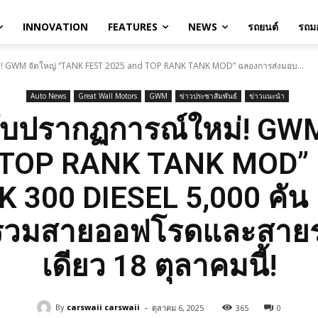
INNOVATION
FEATURES
NEWS
รถยนต์
รถมอ
่! GWM จัดใหญ่ “TANK FEST 2025 and TOP RANK TANK MOD” ฉลองการส่งมอบ...
Auto News
Great Wall Motors
GWM
ข่าวประชาสัมพันธ์
ข่าวแนะนำ
กับปรากฏการณ์ใหม่! GWM
 TOP RANK TANK MOD”
300 DIESEL 5,000 คัน
ี่รวมสายออฟโรดและสายร
เดียว 18 ตุลาคมนี้!
-
By
carswaii carswaii
ตุลาคม 6, 2025
365
0