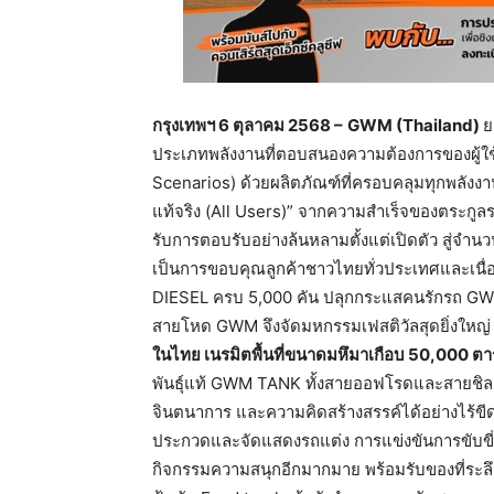
กรุงเทพฯ
6
ตุลาคม
2568 –
GWM (Thailand)
ย
ประเภทพลังงานที่ตอบสนองความต้องการของผู้ใช้
Scenarios) ด้วยผลิตภัณฑ์ที่ครอบคลุมทุกพลังงาน
แท้จริง (All Users)” จากความสำเร็จของตระก
รับการตอบรับอย่างล้นหลามตั้งแต่เปิดตัว สู่จำนว
เป็นการขอบคุณลูกค้าชาวไทยทั่วประเทศและเ
DIESEL ครบ 5,000 คัน ปลุกกระแสคนรักรถ GW
สายโหด GWM จึงจัดมหกรรมเฟสติวัลสุดยิ่งใหญ
ในไทย
เนรมิตพื้นที่ขนาดมหึมาเกือบ
50,000
ตา
พันธุ์แท้ GWM TANK ทั้งสายออฟโรดและสายชิลล์ผู
จินตนาการ และความคิดสร้างสรรค์ได้อย่างไร้ขีดจ
ประกวดและจัดแสดงรถแต่ง การแข่งขันการขับ
กิจกรรมความสนุกอีกมากมาย พร้อมรับของที่ระลึ