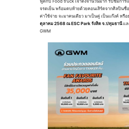
ฟู้ดกับ Food truck เจ้าดังจำนวนมาก รับชมการ
จรดเย็น พร้อมตบท้ายด้วยคอนเสิร์ตจากศิลปินชื่อ
ค่าใช้จ่าย จะมาคนเดียว มาเป็นคู่ เป็นแก๊งค์ ห
ตุลาคม
2568
ณ
ESC Park
รังสิต
จ
.
ปทุมธานี
และ
GWM