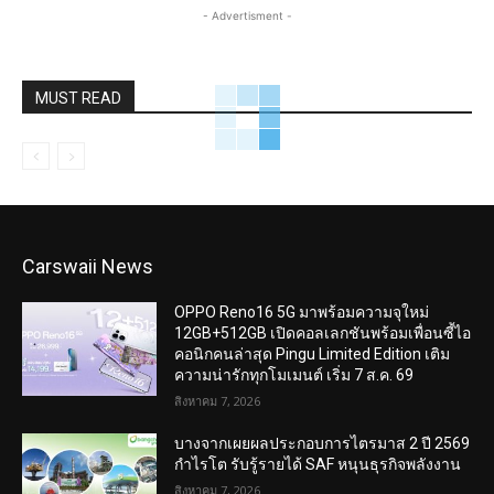
- Advertisment -
MUST READ
Carswaii News
OPPO Reno16 5G มาพร้อมความจุใหม่
12GB+512GB เปิดคอลเลกชันพร้อมเพื่อนซี้ไอ
คอนิกคนล่าสุด Pingu Limited Edition เติม
ความน่ารักทุกโมเมนต์ เริ่ม 7 ส.ค. 69
สิงหาคม 7, 2026
บางจากเผยผลประกอบการไตรมาส 2 ปี 2569
กำไรโต รับรู้รายได้ SAF หนุนธุรกิจพลังงาน
สิงหาคม 7, 2026