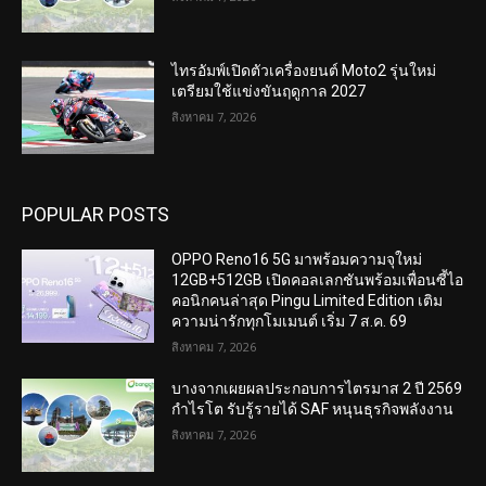
ไทรอัมพ์เปิดตัวเครื่องยนต์ Moto2 รุ่นใหม่
เตรียมใช้แข่งขันฤดูกาล 2027
สิงหาคม 7, 2026
POPULAR POSTS
OPPO Reno16 5G มาพร้อมความจุใหม่
12GB+512GB เปิดคอลเลกชันพร้อมเพื่อนซี้ไอ
คอนิกคนล่าสุด Pingu Limited Edition เติม
ความน่ารักทุกโมเมนต์ เริ่ม 7 ส.ค. 69
สิงหาคม 7, 2026
บางจากเผยผลประกอบการไตรมาส 2 ปี 2569
กำไรโต รับรู้รายได้ SAF หนุนธุรกิจพลังงาน
สิงหาคม 7, 2026