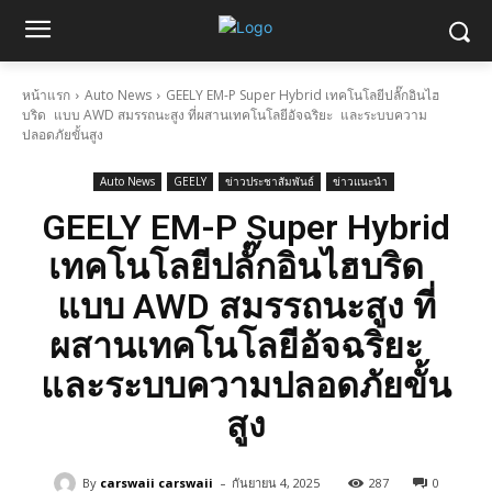
หน้าแรก
Auto News
GEELY EM-P Super Hybrid เทคโนโลยีปลั๊กอินไฮ
บริด แบบ AWD สมรรถนะสูง ที่ผสานเทคโนโลยีอัจฉริยะ และระบบความ
ปลอดภัยขั้นสูง
Auto News
GEELY
ข่าวประชาสัมพันธ์
ข่าวแนะนำ
GEELY EM-P Super Hybrid
เทคโนโลยีปลั๊กอินไฮบริด
แบบ AWD สมรรถนะสูง ที่
ผสานเทคโนโลยีอัจฉริยะ
และระบบความปลอดภัยขั้น
สูง
-
By
carswaii carswaii
กันยายน 4, 2025
287
0