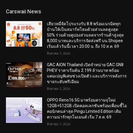
Carswaii News
เสียวหมี่จัดโปรแรงรับ 8.8 พร้อมเนรมิตทุก
บ้านให้เป็นสมาร์ทโฮมด้วยส่วนลดสูงสุด
50% ร่วมด้วยคูปองส่วนลดจากร้านค้าสูงสุด
8,000 บาทและบริการจัดส่งฟรี บน Shopee
เริ่มแล้ววันนี้เวลา 20:00 น. ถึง 10 ส.ค. 69
สิงหาคม 7, 2026
GAC AION Thailand เปิดจำหน่าย GAC GN8
PHEV ราคาเริ่มต้น 2.199 ล้านบาท พร้อม
แคมเปญพิเศษช่วงเปิดตัว และบริการหลังการ
ขายระดับพรีเมียม
สิงหาคม 7, 2026
OPPO Reno16 5G มาพร้อมความจุใหม่
12GB+512GB เปิดคอลเลกชันพร้อมเพื่อนซี้ไอ
คอนิกคนล่าสุด Pingu Limited Edition เติม
ความน่ารักทุกโมเมนต์ เริ่ม 7 ส.ค. 69
สิงหาคม 7, 2026