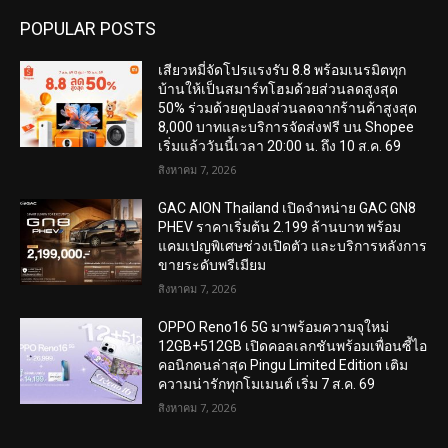
POPULAR POSTS
เสียวหมี่จัดโปรแรงรับ 8.8 พร้อมเนรมิตทุก
บ้านให้เป็นสมาร์ทโฮมด้วยส่วนลดสูงสุด
50% ร่วมด้วยคูปองส่วนลดจากร้านค้าสูงสุด
8,000 บาทและบริการจัดส่งฟรี บน Shopee
เริ่มแล้ววันนี้เวลา 20:00 น. ถึง 10 ส.ค. 69
สิงหาคม 7, 2026
GAC AION Thailand เปิดจำหน่าย GAC GN8
PHEV ราคาเริ่มต้น 2.199 ล้านบาท พร้อม
แคมเปญพิเศษช่วงเปิดตัว และบริการหลังการ
ขายระดับพรีเมียม
สิงหาคม 7, 2026
OPPO Reno16 5G มาพร้อมความจุใหม่
12GB+512GB เปิดคอลเลกชันพร้อมเพื่อนซี้ไอ
คอนิกคนล่าสุด Pingu Limited Edition เติม
ความน่ารักทุกโมเมนต์ เริ่ม 7 ส.ค. 69
สิงหาคม 7, 2026