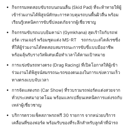
กิจกรรมทดสอบขับรถบนถนนลื่น (Skid Pad) ที่จะท้าทายให้ผู้
เข้าร่วมงานได้พิสูจน์ทักษะการควบคุมรถบนพื้นผิวลื่น พร้อม
เรียนรู้เทคนิคการขับขี่ปลอดภัยจากผู้เชี่ยวชาญ
กิจกรรมขับรถแบบยิมคาน่า (Gymkhana) สุดเร้าใจกับรถฟ
อร์ด เรนเจอร์ พร้อมชุดแต่ง MS-RT
รถกระบะสไตล์เรซซิ่ง
ที่ให้ผู้ร่วมงานได้ทดสอบสมรรถนะการขับขี่แบบมืออาชีพ
พร้อมลุ้นรับรางวัลพิเศษเมื่อทำเวลาได้ตามเป้าหมาย
การแข่งขันรถทางตรง (Drag Racing) ที่เปิดโอกาสให้ผู้เข้า
ร่วมงานได้พิสูจน์สมรรถนะรถของตนเองในการแข่งความเร็ว
ทางตรงแบบจับเวลา
การจัดแสดงรถ (Car Show) ที่รวบรวมรถฟอร์ดแต่งสวยจาก
ทั่วประเทศมาอวดโฉม พร้อมแลกเปลี่ยนเทคนิคการแต่งรถกับ
เหล่าผู้เชี่ยวชาญ
บริการตรวจเช็คสภาพรถฟรี 30 รายการ จากหน่วยบริการ
เคลื่อนที่ของฟอร์ด พร้อมรับของที่ระลึกสำหรับลูกค้าที่นำรถ