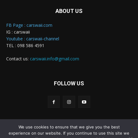
ABOUT US
FB Page : carswaii.com
IG : carswaii
Youtube : carswaii-channel
TEL : 098 586 4591
Contact us:
carswaii.info@gmail.com
FOLLOW US
We use cookies to ensure that we give you the best
Carswaii © Copyright All right reserved
experience on our website. If you continue to use this site we