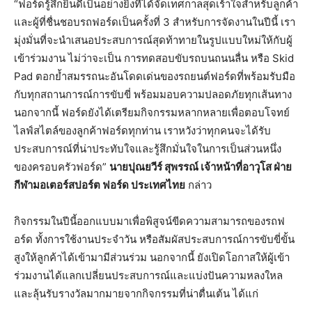
“ฟอร์ดรู้สึกยินดีเป็นอย่างยิ่งที่ได้จัดเทศกาลสุดเร้าใจสำหรับลูกค้า
และผู้ที่ชื่นชอบรถฟอร์ดเป็นครั้งที่ 3
สำหรับการจัดงานในปีนี้ เรา
มุ่งมั่นที่จะนำเสนอประสบการณ์สุดท้าทายในรูปแบบใหม่ให้กับผู้
เข้าร่วมงาน ไม่ว่าจะเป็น การทดสอบขับรถบนถนนลื่น หรือ Skid
Pad ตอกย้ำสมรรถนะอันโดดเด่นของรถยนต์ฟอร์ดที่พร้อมรับมือ
กับทุกสถานการณ์การขับขี่ พร้อมมอบความปลอดภัยทุกเส้นทาง
นอกจากนี้ ฟอร์ดยังได้เตรียมกิจกรรมหลากหลายเพื่อตอบโจทย์
ไลฟ์สไตล์ของลูกค้าฟอร์ดทุกท่าน เราหวังว่าทุกคนจะได้รับ
ประสบการณ์ที่น่าประทับใจและรู้สึกมั่นใจในการเป็นส่วนหนึ่ง
ของครอบครัวฟอร์ด”
นายปุณยวีร์
สุพรรณ์
เจ้าหน้าที่อาวุโส
ฝ่าย
กีฬามอเตอร์สปอร์ต
ฟอร์ด
ประเทศไทย
กล่าว
กิจกรรมในปีนี้ออกแบบมาเพื่อพิสูจน์ขีดความสามารถของรถฟ
อร์ด ทั้งการใช้งานประจำวัน หรือสัมผัสประสบการณ์การขับขี่ขั้น
สูงให้ลูกค้าได้เข้ามามีส่วนร่วม นอกจากนี้ ยังเปิดโอกาสให้ผู้เข้า
ร่วมงานได้แลกเปลี่ยนประสบการณ์และแบ่งปันความหลงใหล
และลุ้นรับรางวัลมากมายจากกิจกรรมที่น่าตื่นเต้น ได้แก่