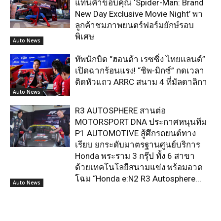
แทนคำขอบคุณ ‘Spider-Man: Brand
New Day Exclusive Movie Night’ พา
ลูกค้าชมภาพยนตร์ฟอร์มยักษ์รอบ
พิเศษ
Auto News
ทัพนักบิด “ฮอนด้า เรซซิ่ง ไทยแลนด์”
เปิดฉากร้อนแรง! “ชิพ-มิกซ์” กดเวลา
ติดหัวแถว ARRC สนาม 4 ที่มัลดาลิกา
Auto News
R3 AUTOSPHERE สานต่อ
MOTORSPORT DNA ประกาศหนุนทีม
P1 AUTOMOTIVE สู้ศึกรถยนต์ทาง
เรียบ ยกระดับมาตรฐานศูนย์บริการ
Honda พระราม 3 กรุ๊ป ทั้ง 6 สาขา
ด้วยเทคโนโลยีสนามแข่ง พร้อมอวด
โฉม “Honda e:N2 R3 Autosphere...
Auto News