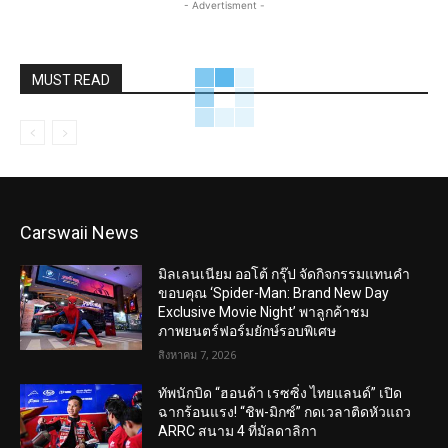
- Advertisment -
MUST READ
Carswaii News
มิลเลนเนียม ออโต้ กรุ๊ป จัดกิจกรรมแทนคำ
ขอบคุณ ‘Spider-Man: Brand New Day
Exclusive Movie Night’ พาลูกค้าชม
ภาพยนตร์ฟอร์มยักษ์รอบพิเศษ
สิงหาคม 7, 2026
ทัพนักบิด “ฮอนด้า เรซซิ่ง ไทยแลนด์” เปิด
ฉากร้อนแรง! “ชิพ-มิกซ์” กดเวลาติดหัวแถว
ARRC สนาม 4 ที่มัลดาลิกา