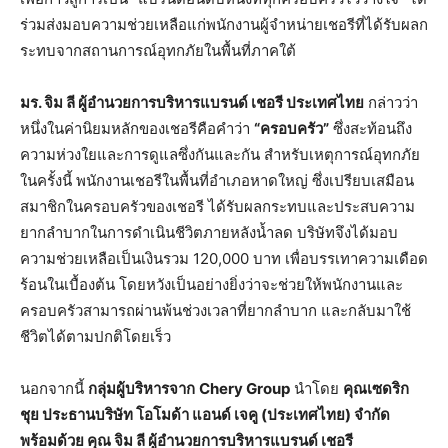
ร่วมส่งมอบความช่วยเหลือแก่พนักงานผู้จำหน่ายเชอรีที่ได้รับผลก
ระทบจากสถานการณ์อุทกภัยในพื้นที่ภาคใต้
มร
.
จิม
ลี
ผู้อำนวยการบริหารแบรนด์
เชอรี
ประเทศไทย
กล่าวว่า
หนึ่งในค่านิยมหลักของเชอรีคือคำว่า
“
ครอบครัว
”
ซึ่งสะท้อนถึง
ความห่วงใยและการดูแลซึ่งกันและกัน สำหรับเหตุการณ์อุทกภัย
ในครั้งนี้ พนักงานเชอรีในพื้นที่อำเภอหาดใหญ่ ซึ่งเปรียบเสมือน
สมาชิกในครอบครัวของเชอรี ได้รับผลกระทบและประสบความ
ยากลำบากในการดำเนินชีวิตภายหลังน้ำลด บริษัทจึงได้มอบ
ความช่วยเหลือเป็นเงินรวม 120,000 บาท เพื่อบรรเทาความเดือด
ร้อนในเบื้องต้น โดยหวังเป็นอย่างยิ่งว่าจะช่วยให้พนักงานและ
ครอบครัวสามารถผ่านพ้นช่วงเวลาที่ยากลำบาก และกลับมาใช้
ชีวิตได้ตามปกติโดยเร็ว
นอกจากนี้
กลุ่มผู้บริหารจาก
Chery Group
นำโดย
คุณเซดริก
ชุย
ประธานบริษัท
โอโมด้า
แอนด์
เจคู
(
ประเทศไทย
)
จำกัด
พร้อมด้วย
คุณ
จิม
ลี
ผู้อำนวยการบริหารแบรนด์
เชอรี