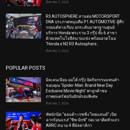
สิงหาคม 7, 2026
R3 AUTOSPHERE สานต่อ MOTORSPORT
DNA ประกาศหนุนทีม P1 AUTOMOTIVE สู้ศึก
รถยนต์ทางเรียบ ยกระดับมาตรฐานศูนย์
บริการ Honda พระราม 3 กรุ๊ป ทั้ง 6 สาขา
ด้วยเทคโนโลยีสนามแข่ง พร้อมอวดโฉม
“Honda e:N2 R3 Autosphere...
สิงหาคม 7, 2026
POPULAR POSTS
มิลเลนเนียม ออโต้ กรุ๊ป จัดกิจกรรมแทนคำ
ขอบคุณ ‘Spider-Man: Brand New Day
Exclusive Movie Night’ พาลูกค้าชม
ภาพยนตร์ฟอร์มยักษ์รอบพิเศษ
สิงหาคม 7, 2026
ทัพนักบิด “ฮอนด้า เรซซิ่ง ไทยแลนด์” เปิด
ฉากร้อนแรง! “ชิพ-มิกซ์” กดเวลาติดหัวแถว
ARRC สนาม 4 ที่มัลดาลิกา